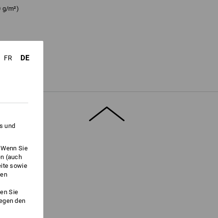
0 g/m²)
DE
FR
Nicht bleichen
Nicht bügeln
es und
. Wenn Sie
en (auch
eite sowie
ken
en Sie
gegen den