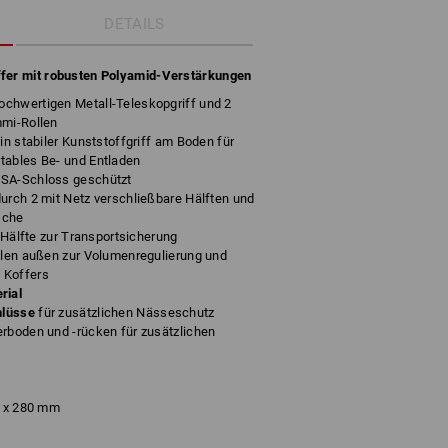
DETAILS
ffer mit robusten Polyamid-Verstärkungen
chwertigen Metall-Teleskopgriff und 2
mmi-Rollen
in stabiler Kunststoffgriff am Boden für
tables Be- und Entladen
TSA-Schloss geschützt
urch 2 mit Netz verschließbare Hälften und
sche
n Hälfte zur Transportsicherung
allen außen zur Volumenregulierung und
 Koffers
rial
hlüsse
für zusätzlichen Nässeschutz
erboden und -rücken für zusätzlichen
0 x 280 mm