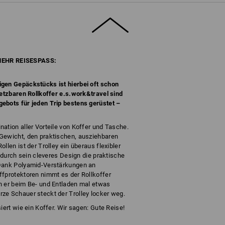
EHR REISESPASS:
gen Gepäckstücks ist hierbei oft schon
setzbaren Rollkoffer e.s.work&travel sind
ebots für jeden Trip bestens gerüstet –
ation aller Vorteile von Koffer und Tasche.
Gewicht, den praktischen, ausziehbaren
llen ist der Trolley ein überaus flexibler
r durch sein cleveres Design die praktische
 Dank Polyamid-Verstärkungen an
ffprotektoren nimmt es der Rollkoffer
n er beim Be- und Entladen mal etwas
ze Schauer steckt der Trolley locker weg.
iert wie ein Koffer. Wir sagen: Gute Reise!