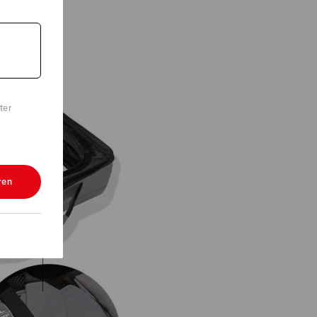
ter
ren