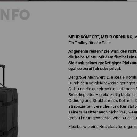
INFO
MEHR KOMFORT, MEHR ORDNUNG, M
Ein Trolley für alle Fälle
Angenehm reisen? Die Wahl des richti
die halbe Miete. Mit dem flexibel ein
Sie dank seines großzügigen Platzang
egal ob beruflich oder privat.
Der große Mehrwert: Die ideale Kombin
Durch sein vergleichsweise geringes 
Griff und die geschmeidig laufenden Ro
Reisebegleiter – gleichzeitig bietet e
Ordnung und Struktur eines Koffers.
strapazierten Bereichen und Kunststo
seinem Besitzer auch nicht übel, wen
grober herumgewuchtet wird. Auch kur
Flexibel wie eine Reisetasche, organis