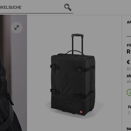
mit MwSt.
€ 132,98
schwarz
zzgl. Versandkosten
HERR
A
#
R
€
zz
ab
ab
F
2
Me