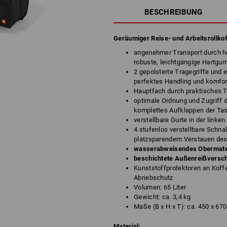
BESCHREIBUNG
Geräumiger Reise- und Arbeitsrollko
angenehmer Transport durch ho
robuste, leichtgängige Hartgu
2 gepolsterte Tragegriffe und e
perfektes Handling und komfor
Hauptfach durch praktisches 
optimale Ordnung und Zugriff d
komplettes Aufklappen der Ta
verstellbare Gurte in der linke
4 stufenlos verstellbare Schn
platzsparendem Verstauen des
wasserabweisendes Obermate
beschichtete Außenreißversc
Kunststoffprotektoren an Koff
Abriebschutz
Volumen: 65 Liter
Gewicht: ca. 3,4 kg
Maße (B x H x T): ca. 450 x 67
Material: