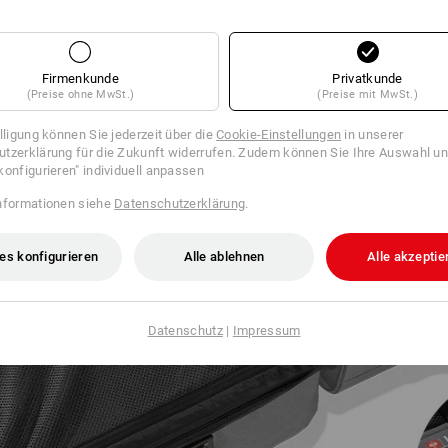
Firmenkunde
Privatkunde
(Preise ohne MwSt.)
(Preise mit MwSt.)
illigung können Sie jederzeit über die
Cookie-Einstellungen
in unserer
tzerklärung für die Zukunft widerrufen. Zudem können Sie Ihre Auswahl un
konfigurieren" individuell anpassen
nformationen siehe
Datenschutzerklärung
.
es konfigurieren
Alle ablehnen
Alle akzeptie
Datenschutz
|
Impressum