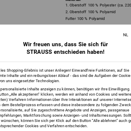
1. Oberstoff
100
%
Polyester
(ca. 22
2. Oberstoff
100
%
Polyamid
Futter
100
%
Polyamid
Pflegehinweise:
NL
Nicht waschen
Wir freuen uns, dass Sie sich für
mehr
Nicht im Trockner trocknen
STRAUSS entschieden haben!
Nicht trockenreinigen
FOS
ales Shopping-Erlebnis ist unser Anliegen! Einwandfreie Funktionen, auf Sie
te Inhalte und ein reibungsloser Ablauf - das sind die Aufgaben der Cooki
 von uns eingesetzter Technologien.
MACHT
personalisierte Inhalte anzeigen zu können, benötigen wir Ihre Einwilligung
utton „Alle akzeptieren“ klicken, werden wir anhand von Cookies und weiter
 wie ein
zten) Verfahren Informationen über Ihre Interaktionen auf unserer Internets
assen sich
 dem Bestellprozess erfassen und diese insbesondere zu folgenden Zwec
 zwei
ersonalisierte, auf Sie zugeschnittene Angebote und Anzeigen, passgenaue
ichkeiten
pfehlungen, Marktforschung sowie Anzeigen- und Inhaltsmessungen. Sollt
t wünschen, können Sie sich per Klick auf den Button “Alle ablehnen” auch 
ntsprechender Cookies und Verfahren entscheiden.