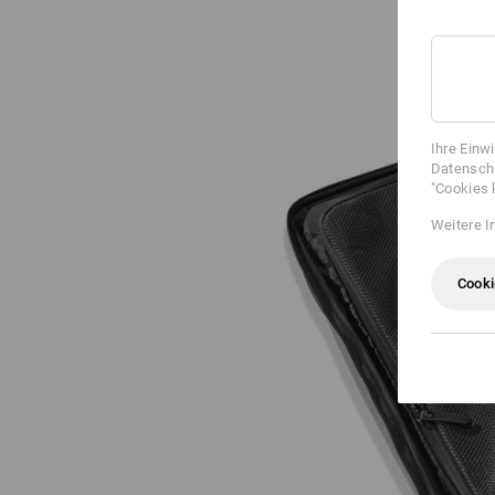
Ihre Einw
Datenschu
"Cookies 
Weitere I
Cooki