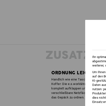
ZUSATZIN
Ihr optim
abgestimm
weiterer,
ORDNUNG LEICHT GE
Um Ihnen 
auf den B
Handlich wie eine Tasche, aufgeräumt
KI-gestüt
Koffer: Die e.s.work&travel Trolleys l
Daten aus
komplett aufklappen und bietet durch
nutzen: p
verschließbare Netzfächer viele Mögl
Produktem
das Gepäck zu ordnen.
dies nich
Einsatz e