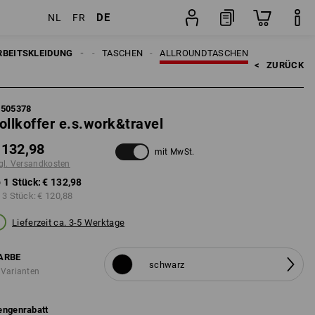
DE
NL
FR
Stück
EN
RBEITSKLEIDUNG
ACCESSOIRES
TASCHEN
ALLROUNDTASCHEN
<   
ZURÜCK
5505378
ollkoffer e.s.work&travel
 132,98
mit MwSt.
gl. Versandkosten
 1 Stück:
€ 132,98
 3 Stück:
€ 120,88
Lieferzeit ca. 3-5 Werktage
ARBE
schwarz
 Varianten
ngenrabatt