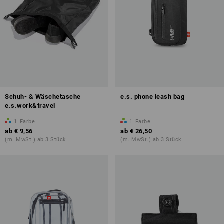
Schuh- & Wäschetasche
e.s. phone leash bag
e.s.work&travel
1
Farbe
1
Farbe
ab
€ 9,56
ab
€ 26,50
(m. MwSt.) ab 3 Stück
(m. MwSt.) ab 3 Stück