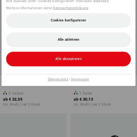
Ihre Auswahl unter "Cookies konfigurieren" individuell anpassen
Weitere Informationen siehe
Datenschutzerklärung
.
Cookies konfigurieren
Alle ablehnen
Alle akzeptieren
Datenschutz
|
Impressum
Washbag e.s.work&travel
Umhängetasche e.s.ambition
2
Farben
1
Farbe
ab
€ 32,55
ab
€ 30,13
(m. MwSt.) ab 3 Stück
(m. MwSt.) ab 3 Stück