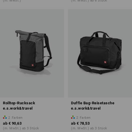
(m. MwSt.)
(m. MwSt.) ab 6 Stück
Rolltop-Rucksack
Duffle Bag-Reisetasche
e.s.work&travel
e.s.work&travel
2
Farben
2
Farben
ab
€ 90,63
ab
€ 78,53
(m. MwSt.) ab 3 Stück
(m. MwSt.) ab 3 Stück