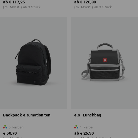
ab
€ 117,25
ab
€ 120,88
(m. MwSt.) ab 3 Stück
(m. MwSt.) ab 3 Stück
Backpack e.s.motion ten
e.s. Lunchbag
5
Farben
1
Farbe
€ 50,70
ab
€ 26,50