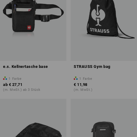
e.s. Kellnertasche base
STRAUSS Gym bag
1
Farbe
1
Farbe
ab
€ 27,71
€ 11,98
(m. MwSt.) ab 3 Stück
(m. MwSt.)