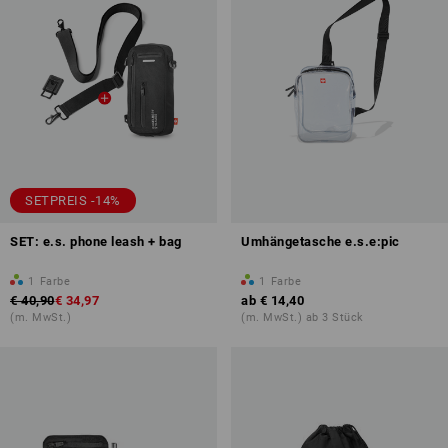
SETPREIS -14%
SET: e.s. phone leash + bag
Umhängetasche e.s.e:pic
1
Farbe
1
Farbe
€ 40,90
€ 34,97
ab
€ 14,40
(m. MwSt.)
(m. MwSt.) ab 3 Stück