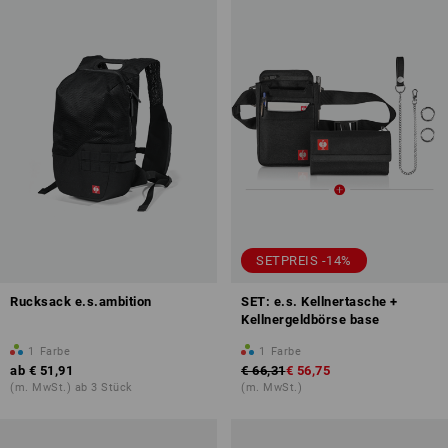
SETPREIS -14%
Rucksack e.s.ambition
SET: e.s. Kellnertasche +
Kellnergeldbörse base
1
Farbe
1
Farbe
ab
€ 51,91
€ 66,31
€ 56,75
(m. MwSt.) ab 3 Stück
(m. MwSt.)