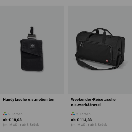
Handytasche e.s.motion ten
Weekender-Reisetasche
e.s.work&travel
5
Farben
2
Farben
ab
€ 18,03
ab
€ 114,83
(m. MwSt.) ab 3 Stück
(m. MwSt.) ab 3 Stück