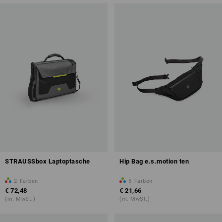
STRAUSSbox Laptoptasche
Hip Bag e.s.motion ten
2
Farben
5
Farben
€ 72,48
€ 21,66
(m. MwSt.)
(m. MwSt.)