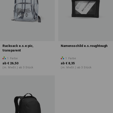
Rucksack e.s.e:pic,
Namensschild e.s.roughtough
transparent
1
Farbe
1
Farbe
ab
€ 26,50
ab
€ 8,35
(m. MwSt.) ab 3 Stück
(m. MwSt.) ab 3 Stück