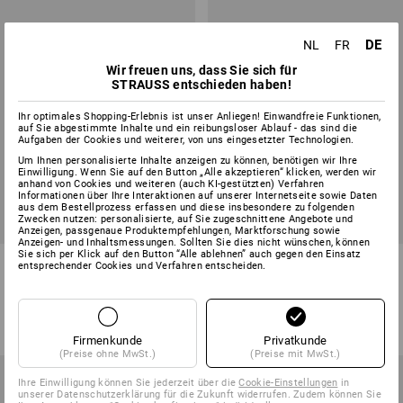
DE
NL
FR
Wir freuen uns, dass Sie sich für
STRAUSS entschieden haben!
Ihr optimales Shopping-Erlebnis ist unser Anliegen! Einwandfreie Funktionen,
auf Sie abgestimmte Inhalte und ein reibungsloser Ablauf - das sind die
Aufgaben der Cookies und weiterer, von uns eingesetzter Technologien.
Um Ihnen personalisierte Inhalte anzeigen zu können, benötigen wir Ihre
Einwilligung. Wenn Sie auf den Button „Alle akzeptieren“ klicken, werden wir
anhand von Cookies und weiteren (auch KI-gestützten) Verfahren
Informationen über Ihre Interaktionen auf unserer Internetseite sowie Daten
aus dem Bestellprozess erfassen und diese insbesondere zu folgenden
Zwecken nutzen: personalisierte, auf Sie zugeschnittene Angebote und
Anzeigen, passgenaue Produktempfehlungen, Marktforschung sowie
Anzeigen- und Inhaltsmessungen. Sollten Sie dies nicht wünschen, können
Sie sich per Klick auf den Button “Alle ablehnen” auch gegen den Einsatz
Messenger Bag e.s.motion ten
Handytasche e.s.roughtough
entsprechender Cookies und Verfahren entscheiden.
5
Farben
1
Farbe
€ 62,80
ab
€ 14,40
(m. MwSt.)
(m. MwSt.) ab 3 Stück
Firmenkunde
Privatkunde
(Preise ohne MwSt.)
(Preise mit MwSt.)
Ihre Einwilligung können Sie jederzeit über die
Cookie-Einstellungen
in
unserer Datenschutzerklärung für die Zukunft widerrufen. Zudem können Sie