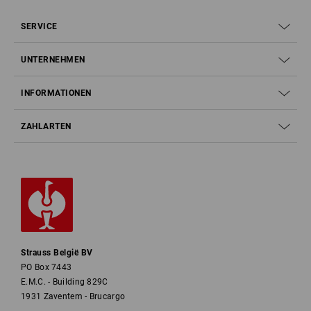
SERVICE
UNTERNEHMEN
INFORMATIONEN
ZAHLARTEN
ALLE TASCHEN
IM ÜBERBLICK
jetzt entdecken
Strauss België BV
PO Box 7443
E.M.C. - Building 829C
1931 Zaventem - Brucargo