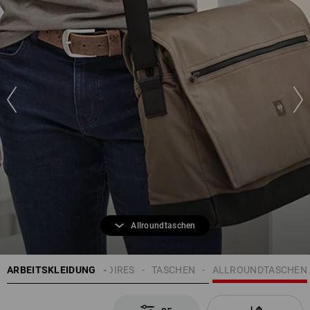
Allroundtaschen
ARBEITSKLEIDUNG
HERREN
ACCESSOIRES
TASCHEN
ALLROUNDTASCHEN