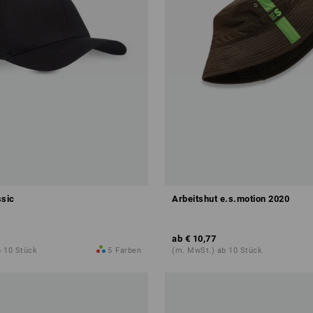
ssic
Arbeitshut e.s.motion 2020
ab
€ 10,77
b 10 Stück
5
Farben
(m. MwSt.) ab 10 Stück