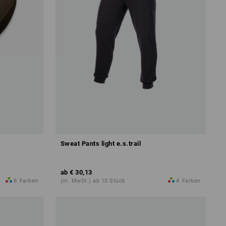
Sweat Pants light e.s.trail
ab
€ 30,13
8
Farben
(m. MwSt.) ab 10 Stück
4
Farben