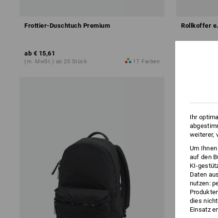
Frottier-Duschtuch Premium
Rollkoffer 
ab
€ 15,61
ab
€ 120,88
(m. MwSt.) ab 20 Stück
17
Farben
(m. MwSt.) ab
Ihr optim
abgestimm
weiterer,
Um Ihnen 
auf den B
KI-gestüt
Daten aus
nutzen: p
Produktem
dies nich
Einsatz e