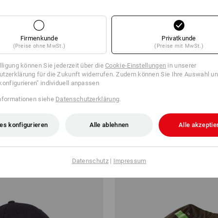
Firmenkunde
Privatkunde
(Preise ohne MwSt.)
(Preise mit MwSt.)
illigung können Sie jederzeit über die
Cookie-Einstellungen
in unserer
tzerklärung für die Zukunft widerrufen. Zudem können Sie Ihre Auswahl un
ag
e.s. Gürtel Stretch
konfigurieren" individuell anpassen
nformationen siehe
Datenschutzerklärung
.
ab
€ 10,77
 6 Stück
1
Farbe
(m. MwSt.) ab 5 Stück
es konfigurieren
Alle ablehnen
Alle akzeptie
Datenschutz
|
Impressum