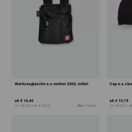
Werkzeugtasche e.s.motion 2020, mittel
Cap e.s.cla
ab
€ 14,40
ab
€ 13,19
(m. MwSt.) ab 6 Stück
4
Farben
(m. MwSt.) a