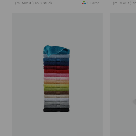
(m. MwSt.) ab 3 Stück
1
Farbe
(m. MwSt.) ab