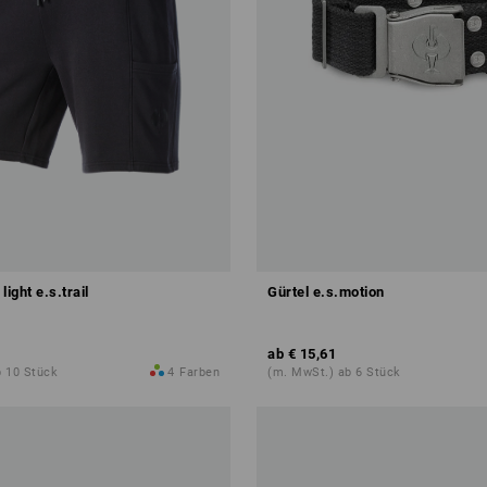
ight e.s.trail
Gürtel e.s.motion
ab
€ 15,61
b 10 Stück
4
Farben
(m. MwSt.) ab 6 Stück