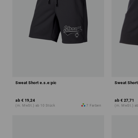
Sweat Short e.s.e:pic
Sweat Short l
ab
€ 19,24
ab
€ 27,71
(m. MwSt.) ab 10 Stück
7
Farben
(m. MwSt.) a