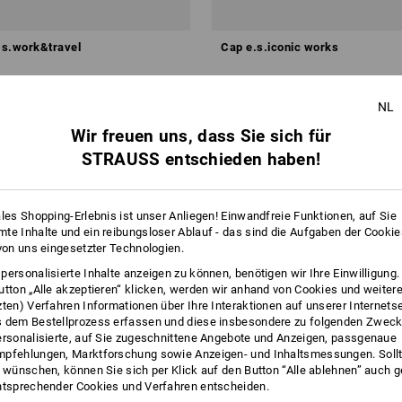
e.s.work&travel
Cap e.s.iconic works
ab
€ 13,19
NL
 3 Stück
2
Farben
(m. MwSt.) ab 10 Stück
Wir freuen uns, dass Sie sich für
STRAUSS entschieden haben!
ales Shopping-Erlebnis ist unser Anliegen! Einwandfreie Funktionen, auf Sie
te Inhalte und ein reibungsloser Ablauf - das sind die Aufgaben der Cooki
 von uns eingesetzter Technologien.
personalisierte Inhalte anzeigen zu können, benötigen wir Ihre Einwilligung
utton „Alle akzeptieren“ klicken, werden wir anhand von Cookies und weiter
zten) Verfahren Informationen über Ihre Interaktionen auf unserer Internets
 dem Bestellprozess erfassen und diese insbesondere zu folgenden Zwec
ersonalisierte, auf Sie zugeschnittene Angebote und Anzeigen, passgenaue
pfehlungen, Marktforschung sowie Anzeigen- und Inhaltsmessungen. Sollt
t wünschen, können Sie sich per Klick auf den Button “Alle ablehnen” auch 
ntsprechender Cookies und Verfahren entscheiden.