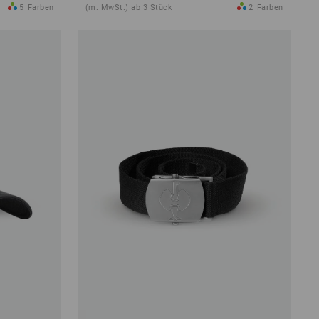
5
Farben
(m. MwSt.) ab 3 Stück
2
Farben