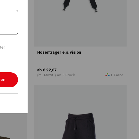
ter
Hosenträger e.s.vision
ab
€ 22,87
1
Farbe
(m. MwSt.) ab 5 Stück
1
Farbe
ren