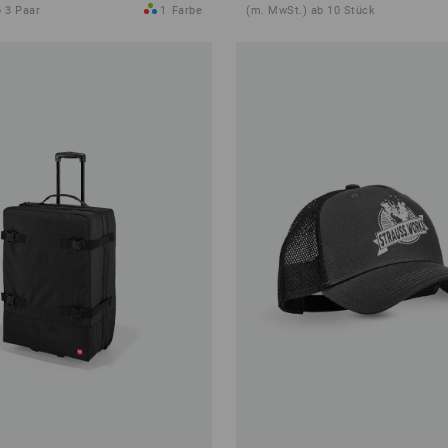
 3 Paar
1
Farbe
(m. MwSt.) ab 10 Stück