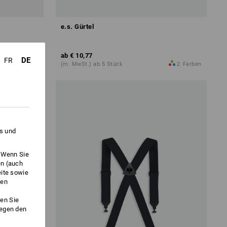
e.s. Gürtel
ab
€ 10,77
DE
FR
6
Farben
(m. MwSt.) ab 5 Stück
2
Farben
es und
. Wenn Sie
en (auch
eite sowie
ken
en Sie
gegen den