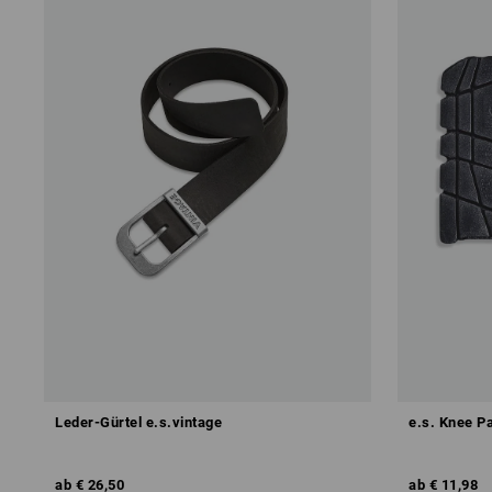
Leder-Gürtel e.s.vintage
e.s. Knee P
ab
€ 26,50
ab
€ 11,98