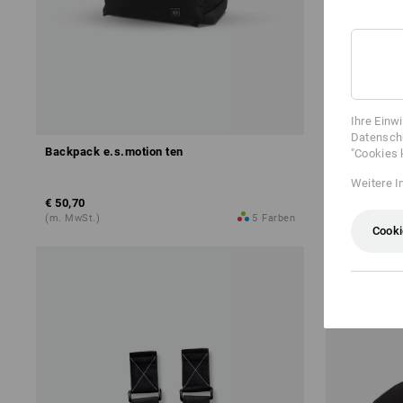
Ihre Einw
Datenschu
Backpack e.s.motion ten
e.s. Lunchb
"Cookies 
Weitere I
€ 50,70
ab
€ 26,50
(m. MwSt.)
5
Farben
(m. MwSt.) ab
Cooki