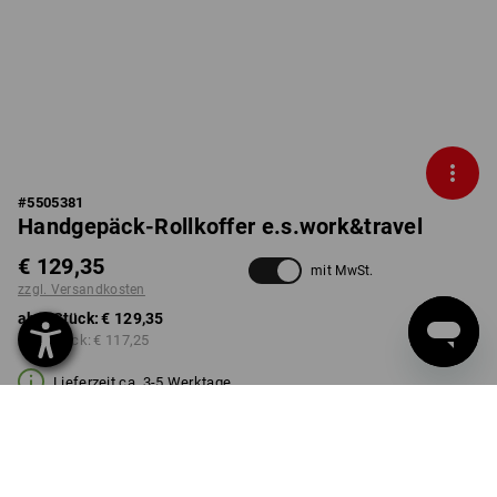
#
5505381
Handgepäck-Rollkoffer e.s.work&travel
€ 129,35
mit MwSt.
zzgl. Versandkosten
ab 1 Stück:
€ 129,35
ab 3 Stück:
€ 117,25
Lieferzeit ca. 3-5 Werktage
FARBE
wählen