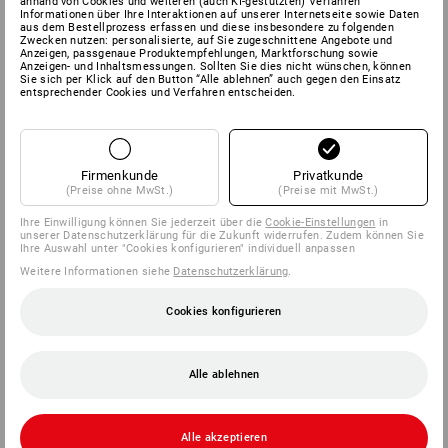
anhand von Cookies und weiteren (auch KI-gestützten) Verfahren
Informationen über Ihre Interaktionen auf unserer Internetseite sowie Daten
aus dem Bestellprozess erfassen und diese insbesondere zu folgenden
Zwecken nutzen: personalisierte, auf Sie zugeschnittene Angebote und
Anzeigen, passgenaue Produktempfehlungen, Marktforschung sowie
Anzeigen- und Inhaltsmessungen. Sollten Sie dies nicht wünschen, können
Sie sich per Klick auf den Button “Alle ablehnen” auch gegen den Einsatz
entsprechender Cookies und Verfahren entscheiden.
Firmenkunde
Privatkunde
(Preise ohne MwSt.)
(Preise mit MwSt.)
Ihre Einwilligung können Sie jederzeit über die
Cookie-Einstellungen
in
unserer Datenschutzerklärung für die Zukunft widerrufen. Zudem können Sie
Ihre Auswahl unter "Cookies konfigurieren" individuell anpassen
Weitere Informationen siehe
Datenschutzerklärung
.
Cookies konfigurieren
Alle ablehnen
Alle akzeptieren