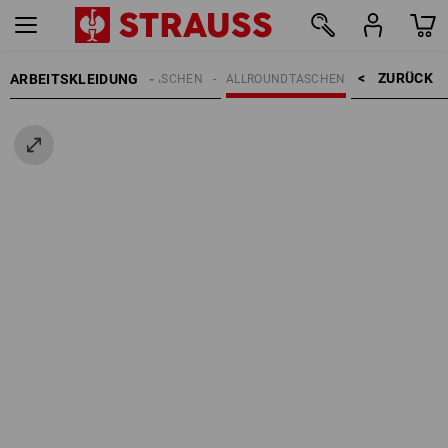
ZURÜCK    >
ARBEITSKLEIDUNG
REN
ACCESSOIRES
TASCHEN
ALLROUNDTASCHEN