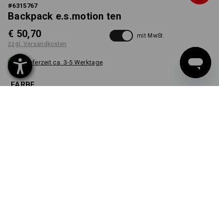
#
6315767
Backpack e.s.motion ten
€ 50,70
mit MwSt.
zzgl. Versandkosten
Lieferzeit ca. 3-5 Werktage
FARBE
wählen
tarngrün
Stück
WUNSCHMOTIV AB