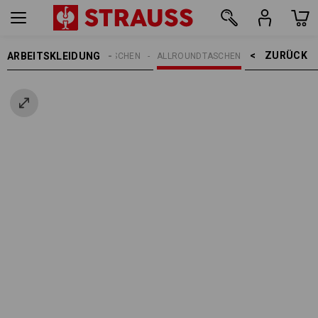
ZURÜCK    >
ARBEITSKLEIDUNG
EN
ACCESSOIRES
TASCHEN
ALLROUNDTASCHEN