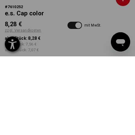
#
7610252
e.s. Cap color
8,28 €
mit MwSt.
zzgl. Versandkosten
ab 1 Stück:
8,28 €
ab 5 Stück:
7,56 €
ab 20 Stück:
7,07 €
Workwearstore
Lieferzeit ca. 2-4 Werktage
Verfügbarkeit
FARBE
wählen
kobalt / pazifik
Mengenrabatt
ab 1 Stück
ab 5 Stück
ab 20 Stück