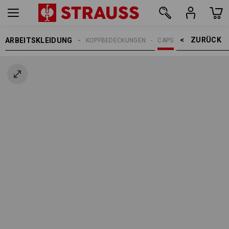
ZURÜCK    >
ARBEITSKLEIDUNG
ERREN
ACCESSOIRES
KOPFBEDECKUNGEN
CAPS