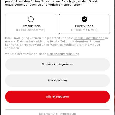
per Klick auf den Button “Alle ablehnen” auch gegen den Einsatz
entsprechender Cookies und Verfahren entscheiden.
Firmenkunde
Privatkunde
(Preise ohne MwSt.)
(Preise mit MwSt.)
Ihre Einwilligung können Sie jederzeit über die
Cookie-Einstellungen
in
unserer Datenschutzerklärung für die Zukunft widerrufen. Zudem
können Sie Ihre Auswahl unter "Cookies konfigurieren" individuell
anpassen
Weitere Informationen siehe
Datenschutzerklärung
.
Cookies konfigurieren
Alle ablehnen
Alle akzeptieren
Datenschutz
|
Impressum