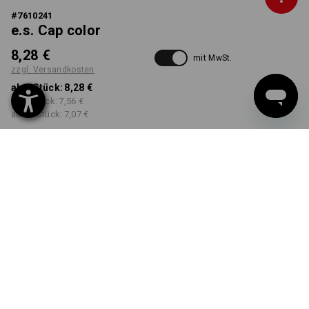
#
7610241
e.s. Cap color
8,28 €
mit MwSt.
zzgl. Versandkosten
ab 1 Stück:
8,28 €
ab 5 Stück:
7,56 €
ab 20 Stück:
7,07 €
Workwearstore
Lieferzeit ca. 2-4 Werktage
Verfügbarkeit
FARBE
wählen
graphit / zement
Mengenrabatt
ab 1 Stück
ab 5 Stück
ab 20 Stück