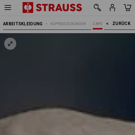
ZURÜCK    >
ARBEITSKLEIDUNG
ERREN
ACCESSOIRES
KOPFBEDECKUNGEN
CAPS