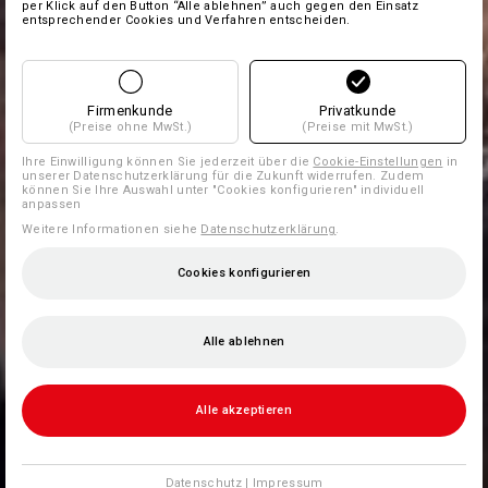
per Klick auf den Button “Alle ablehnen” auch gegen den Einsatz
entsprechender Cookies und Verfahren entscheiden.
Firmenkunde
Privatkunde
(Preise ohne MwSt.)
(Preise mit MwSt.)
Ihre Einwilligung können Sie jederzeit über die
Cookie-Einstellungen
in
unserer Datenschutzerklärung für die Zukunft widerrufen. Zudem
können Sie Ihre Auswahl unter "Cookies konfigurieren" individuell
anpassen
Weitere Informationen siehe
Datenschutzerklärung
.
Cookies konfigurieren
Alle ablehnen
Alle akzeptieren
Datenschutz
|
Impressum