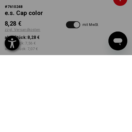
#
7610248
e.s. Cap color
8,28 €
mit MwSt.
zzgl. Versandkosten
ab 1 Stück:
8,28 €
ab 5 Stück:
7,56 €
ab 20 Stück:
7,07 €
Workwearstore
Lieferzeit ca. 2-4 Werktage
Verfügbarkeit
FARBE
wählen
lehm / torf
Mengenrabatt
ab 1 Stück
ab 5 Stück
ab 20 Stück