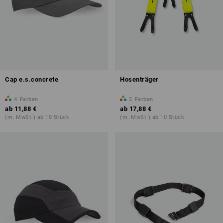
Cap e.s.concrete
Hosenträger
4
Farben
2
Farben
ab
11,88 €
ab
17,88 €
(m. MwSt.) ab 10 Stück
(m. MwSt.) ab 10 Stück