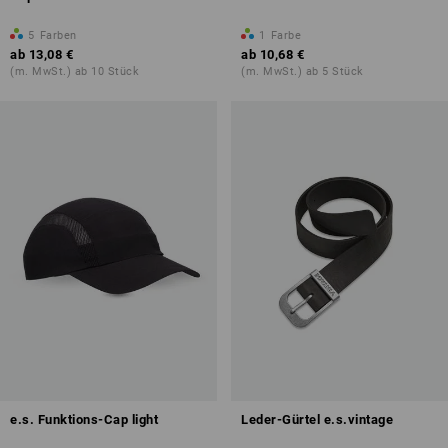
5
Farben
1
Farbe
ab
13,08 €
ab
10,68 €
(m. MwSt.) ab 10 Stück
(m. MwSt.) ab 5 Stück
e.s. Funktions-Cap light
Leder-Gürtel e.s.vintage