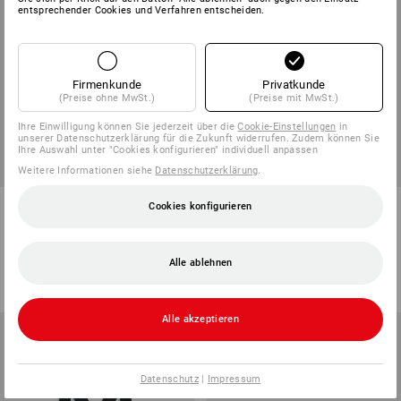
entsprechender Cookies und Verfahren entscheiden.
Firmenkunde
Privatkunde
(Preise ohne MwSt.)
(Preise mit MwSt.)
Ihre Einwilligung können Sie jederzeit über die
Cookie-Einstellungen
in
unserer Datenschutzerklärung für die Zukunft widerrufen. Zudem können Sie
Ihre Auswahl unter "Cookies konfigurieren" individuell anpassen
Weitere Informationen siehe
Datenschutzerklärung
.
e.s. Waschpulver colour plus
e.s. Sauna- und
Cookies konfigurieren
Strandhandtuch
1
Variante
1
Farbe
Alle ablehnen
ab
26,28 €
ab
30,24 €
Grundpreis
:
7,51 €
/
kg
(m. MwSt.) ab 3 Stück
(m. MwSt.) ab 6 Stück
Alle akzeptieren
Datenschutz
|
Impressum