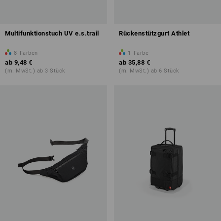
Multifunktionstuch UV e.s.trail
Rückenstützgurt Athlet
8
Farben
1
Farbe
ab
9,48 €
ab
35,88 €
(m. MwSt.) ab 3 Stück
(m. MwSt.) ab 6 Stück