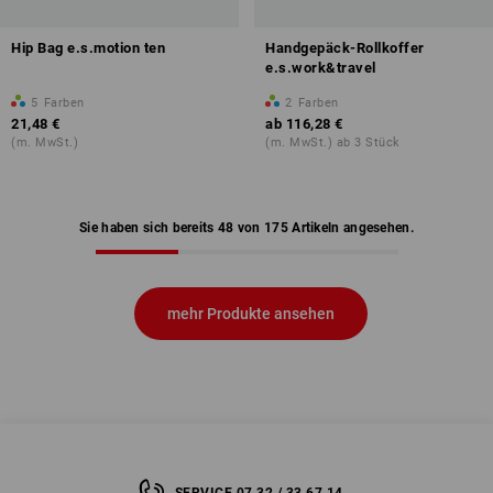
Hip Bag e.s.motion ten
Handgepäck-Rollkoffer
e.s.work&travel
5
Farben
2
Farben
21,48 €
ab
116,28 €
(m. MwSt.)
(m. MwSt.) ab 3 Stück
Sie haben sich bereits 48 von 175 Artikeln angesehen.
mehr Produkte ansehen