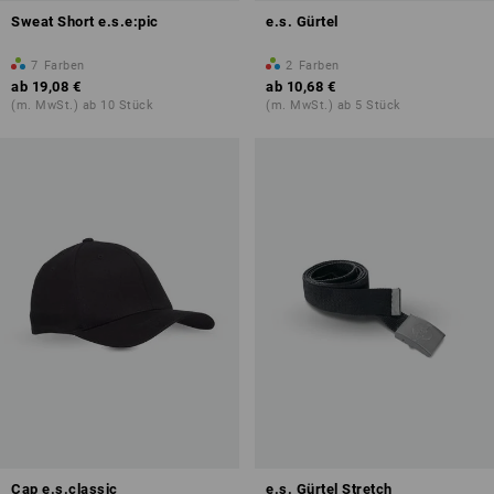
Sweat Short e.s.e:pic
e.s. Gürtel
7
Farben
2
Farben
ab
19,08 €
ab
10,68 €
(m. MwSt.) ab 10 Stück
(m. MwSt.) ab 5 Stück
Cap e.s.classic
e.s. Gürtel Stretch