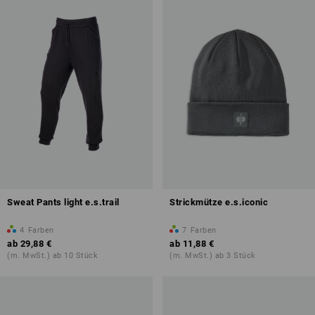
Sweat Pants light e.s.trail
Strickmütze e.s.iconic
4
Farben
7
Farben
ab
29,88 €
ab
11,88 €
(m. MwSt.) ab 10 Stück
(m. MwSt.) ab 3 Stück