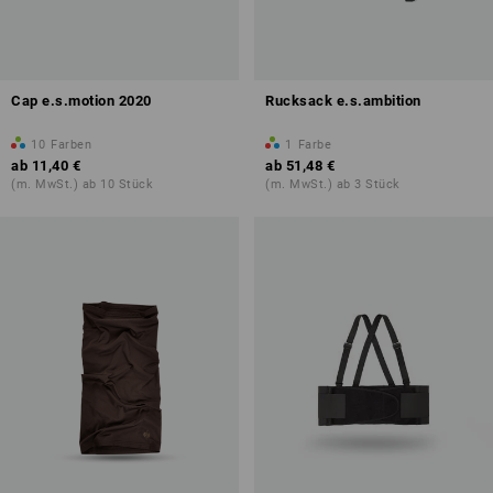
Cap e.s.motion 2020
Rucksack e.s.ambition
10
Farben
1
Farbe
ab
11,40 €
ab
51,48 €
(m. MwSt.) ab 10 Stück
(m. MwSt.) ab 3 Stück