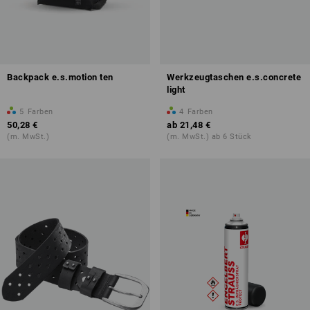
Backpack e.s.motion ten
Werkzeugtaschen e.s.concrete
light
5
Farben
4
Farben
50,28 €
ab
21,48 €
(m. MwSt.)
(m. MwSt.) ab 6 Stück