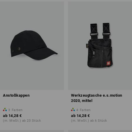
Anstoßkappen
Werkzeugtasche e.s.motion
2020, mittel
3
Farben
4
Farben
ab
14,28 €
ab
14,28 €
(m. MwSt.) ab 20 Stück
(m. MwSt.) ab 6 Stück