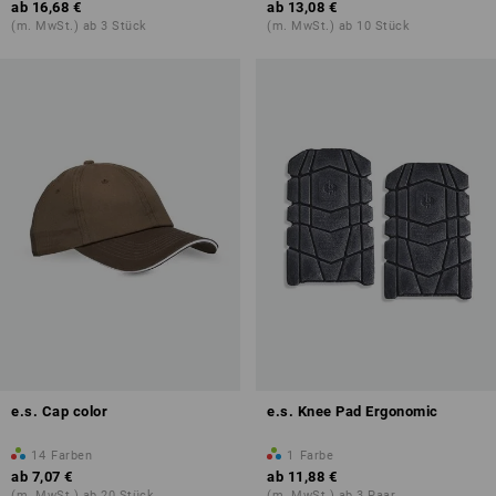
ab
16,68 €
ab
13,08 €
(m. MwSt.) ab 3 Stück
(m. MwSt.) ab 10 Stück
e.s. Cap color
e.s. Knee Pad Ergonomic
14
Farben
1
Farbe
ab
7,07 €
ab
11,88 €
(m. MwSt.) ab 20 Stück
(m. MwSt.) ab 3 Paar