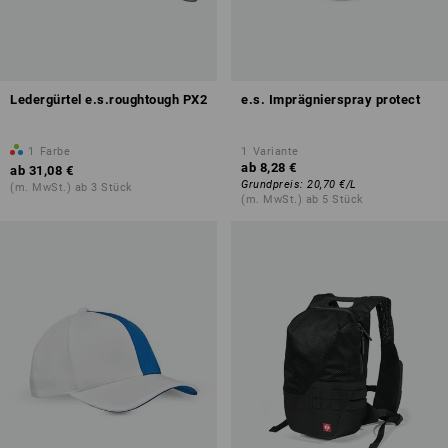
Ledergürtel e.s.roughtough PX2
e.s. Imprägnierspray protect
1
Farbe
1
Variante
ab
8,28 €
ab
31,08 €
Grundpreis
:
20,70 €
/
L
(m. MwSt.) ab 3 Stück
(m. MwSt.) ab 5 Stück