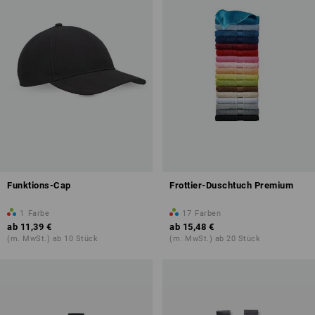
Funktions-Cap
Frottier-Duschtuch Premium
1
Farbe
17
Farben
ab
11,39 €
ab
15,48 €
(m. MwSt.) ab 10 Stück
(m. MwSt.) ab 20 Stück