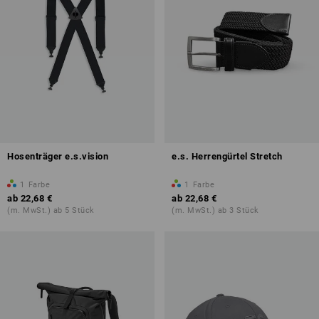
Hosenträger e.s.vision
e.s. Herrengürtel Stretch
1
Farbe
1
Farbe
ab
22,68 €
ab
22,68 €
(m. MwSt.) ab 5 Stück
(m. MwSt.) ab 3 Stück