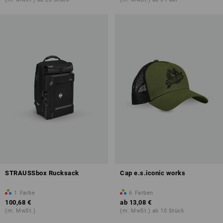
STRAUSSbox Rucksack
Cap e.s.iconic works
1
Farbe
6
Farben
100,68 €
ab
13,08 €
(m. MwSt.)
(m. MwSt.) ab 10 Stück