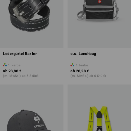
Ledergürtel Baxter
e.s. Lunchbag
1
Farbe
1
Farbe
ab
23,88 €
ab
26,28 €
(m. MwSt.) ab 3 Stück
(m. MwSt.) ab 6 Stück