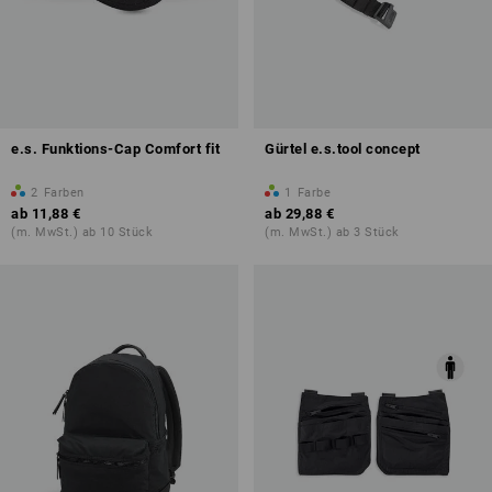
e.s. Funktions-Cap Comfort fit
Gürtel e.s.tool concept
2
Farben
1
Farbe
ab
11,88 €
ab
29,88 €
(m. MwSt.) ab 10 Stück
(m. MwSt.) ab 3 Stück