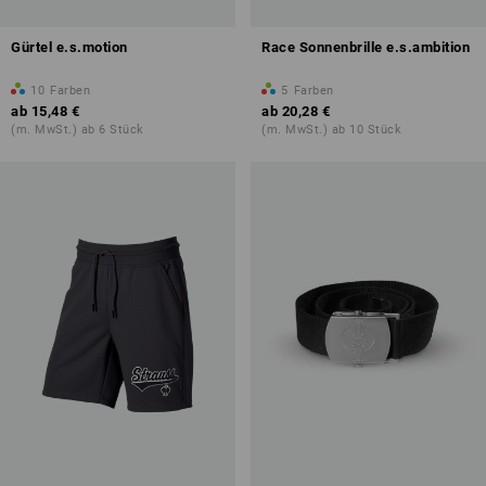
Gürtel e.s.motion
Race Sonnenbrille e.s.ambition
10
Farben
5
Farben
ab
15,48 €
ab
20,28 €
(m. MwSt.) ab 6 Stück
(m. MwSt.) ab 10 Stück