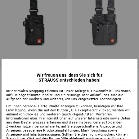
Werkzeugtasche e.s.motion
Werkzeugtasche e.s.motion
Wir freuen uns, dass Sie sich für
STRAUSS entschieden haben!
2020, klein
2020, groß
4
Farben
4
Farben
Ihr optimales Shopping-Erlebnis ist unser Anliegen! Einwandfreie Funktionen,
auf Sie abgestimmte Inhalte und ein reibungsloser Ablauf - das sind die
ab
13,08 €
ab
15,48 €
Aufgaben der Cookies und weiterer, von uns eingesetzter Technologien.
(m. MwSt.) ab 6 Stück
(m. MwSt.) ab 6 Stück
Um Ihnen personalisierte Inhalte anzeigen zu können, benötigen wir Ihre
Einwilligung. Wenn Sie auf den Button „Alle akzeptieren“ klicken, werden wir
anhand von Cookies und weiteren (auch KI-gestützten) Verfahren
Informationen über Ihre Interaktionen auf unserer Internetseite sowie Daten
aus dem Bestellprozess erfassen und diese insbesondere zu folgenden
Zwecken nutzen: personalisierte, auf Sie zugeschnittene Angebote und
Anzeigen, passgenaue Produktempfehlungen, Marktforschung sowie
Anzeigen- und Inhaltsmessungen. Sollten Sie dies nicht wünschen, können
Sie sich per Klick auf den Button “Alle ablehnen” auch gegen den Einsatz