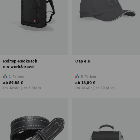
Rolltop-Rucksack
Cap e.s.
e.s.work&travel
2
Farben
5
Farben
ab
89,88 €
ab
13,80 €
(m. MwSt.) ab 3 Stück
(m. MwSt.) ab 10 Stück