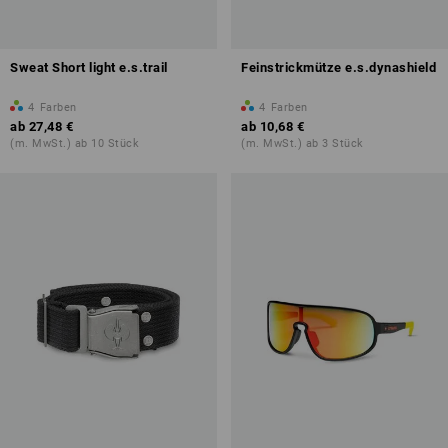
Sweat Short light e.s.trail
Feinstrickmütze e.s.dynashield
4
Farben
4
Farben
ab
27,48 €
ab
10,68 €
(m. MwSt.) ab 10 Stück
(m. MwSt.) ab 3 Stück