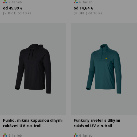
2
farieb
6
farieb
od
45,39 €
od
14,64 €
(v. DPH) od 10 ks
(v. DPH) od 10 ks
Funkč. mikina kapucňou dlhými
Funkčný sveter s dlhými
rukávmi UV e.s.trail
rukávmi UV e.s.trail
6
farieb
6
farieb