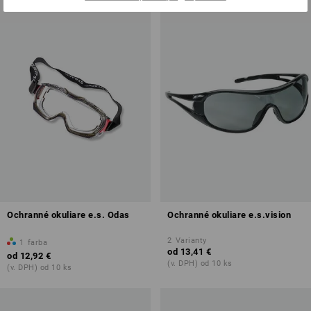
Ochranné okuliare e.s. Odas
Ochranné okuliare e.s.vision
2
Varianty
1
farba
od
13,41 €
od
12,92 €
(v. DPH) od 10 ks
(v. DPH) od 10 ks