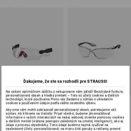
Ďakujeme, že ste sa rozhodli pre STRAUSS!
Na vašom optimálnom zážitku z nakupovanie nám záleží! Bezchybné funkcie,
personalizovaný obsah a hladký priebeh – Toto sú účely cookies a ďalších
technológií, ktoré používame.Preto vás žiadame o súhlas s ukladaním
Ochranné okuliare e.s. Protos®
Ochranné okuliare e.s. Soho
cookies a používaním údajov podľa vášho osobného výberu.
Integral
Aby sme vám mohli zobrazovať personalizovaný obsah, potrebujeme váš
súhlas. Ak kliknete na tlačidlo 'Prijať všetko', budeme zhromažďovať
3
farieb
1
farba
informácie o vašich interakciách na našej webovej stránke pomocou cookies
od
39,24 €
od
13,41 €
a ďalších metód (vrátane postupov založených na umelej inteligencii), ako aj
údaje z procesu objednávky. Tieto údaje budeme najmä využívať na
(v. DPH) od 10 ks
(v. DPH) od 10 ks
nasledovné účely: personalizované, na mieru šité ponuky a reklamy, presné