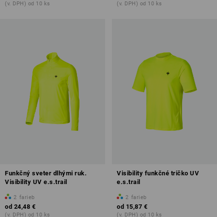
(v. DPH) od 10 ks
(v. DPH) od 10 ks
Funkčný sveter dlhými ruk.
Visibility funkčné tričko UV
Visibility UV e.s.trail
e.s.trail
2
farieb
2
farieb
od
24,48 €
od
15,87 €
(v. DPH) od 10 ks
(v. DPH) od 10 ks