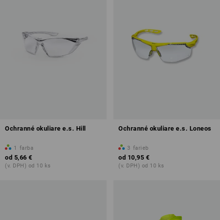
Ochranné okuliare e.s. Hill
Ochranné okuliare e.s. Loneos
1
farba
3
farieb
od
5,66 €
od
10,95 €
(v. DPH) od 10 ks
(v. DPH) od 10 ks