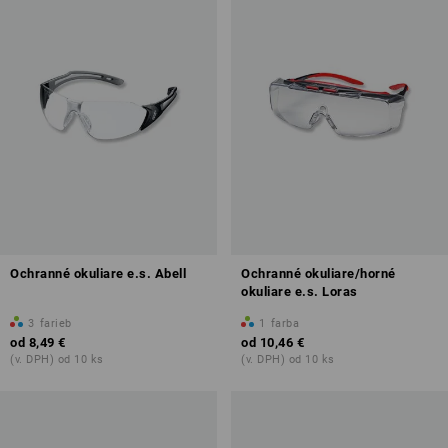
Ochranné okuliare e.s. Abell
Ochranné okuliare/horné
okuliare e.s. Loras
3
farieb
1
farba
od
8,49 €
od
10,46 €
(v. DPH) od 10 ks
(v. DPH) od 10 ks