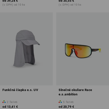
od
39,24 €
od
35,55 €
(v. DPH) od 10 ks
(v. DPH) od 10 ks
Funkčná čiapka e.s. UV
Slnečné okuliare Race
e.s.ambition
2
farieb
5
farieb
od
13,41 €
od
20,79 €