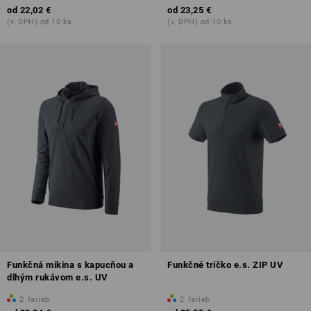
od
22,02 €
od
23,25 €
(v. DPH) od 10 ks
(v. DPH) od 10 ks
Funkčná mikina s kapucňou a
Funkčné tričko e.s. ZIP UV
dlhým rukávom e.s. UV
2
farieb
2
farieb