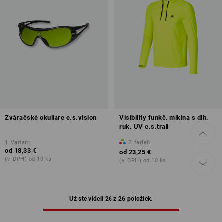
Zváračské okuliare e.s.vision
Visibility funkč. mikina s dlh.
ruk. UV e.s.trail
1
Variant
2
farieb
od
18,33 €
od
23,25 €
(v. DPH) od 10 ks
(v. DPH) od 10 ks
Už ste videli 26 z 26 položiek.