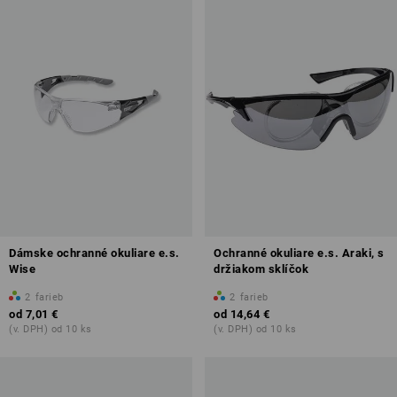
Dámske ochranné okuliare e.s.
Ochranné okuliare e.s. Araki, s
Wise
držiakom sklíčok
2
farieb
2
farieb
od
7,01 €
od
14,64 €
(v. DPH) od 10 ks
(v. DPH) od 10 ks