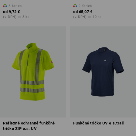
8
farieb
2
farieb
od
9,72 €
od
65,07 €
(v. DPH) od 3 ks
(v. DPH) od 10 ks
Reflexné ochranné funkčné
Funkčné tričko UV e.s.trail
tričko ZIP e.s. UV