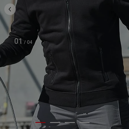
01
/
04