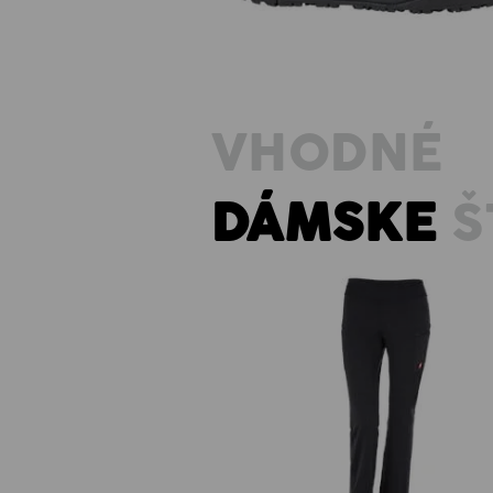
VHODNÉ
DÁMSKE
Š
Pracovné jazzové nohavice e.s