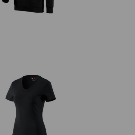
čko e.s.cotton, výstrih do V, dámske