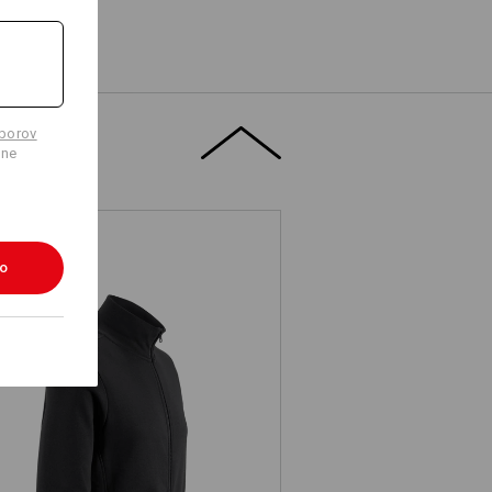
úborov
lne
ko
Mikina e.s. poly cotton