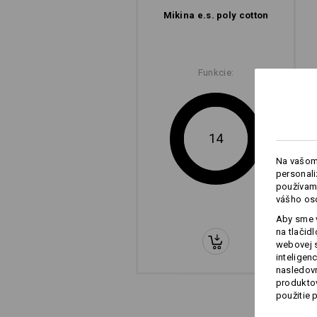
Mikina e.s. poly cotton
Funkcie:
14
Na vašom
personali
používame
vášho os
Aby sme v
na tlačid
webovej 
inteligen
nasledovn
produktov
použitie 