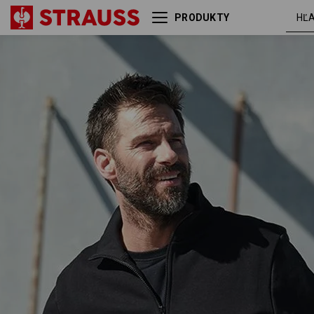
PRODUKTY
Mikina e.s. poly cotton
čierna