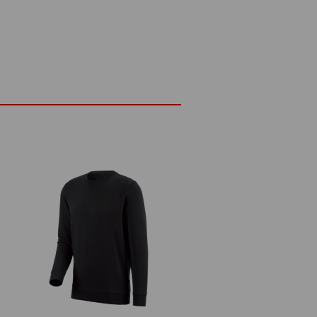
Polyester
(cca. 300 g/m²)
Nebieľte
Žehlite žehličkou nastavenou na
strednú teplotu