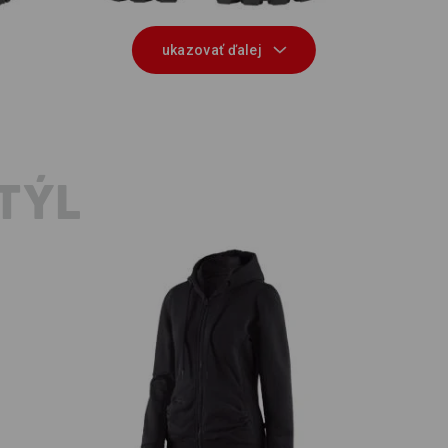
ukazovať ďalej
TÝL
Mikina s kapucňou e.s. poly cotton,
.
Tri
dámska