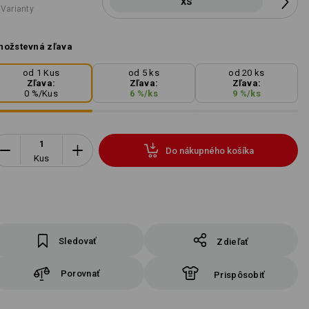
XS
 Varianty
ožstevná zľava
od 1 Kus
od 5 ks
od 20 ks
Zľava:
Zľava:
Zľava:
0
%/
Kus
6
%/
ks
9
%/
ks
Do nákupného košíka
Kus
Sledovať
Zdieľať
Porovnať
Prispôsobiť