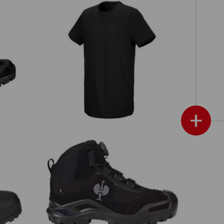
I
Tričko e.s. cotton stretch, long fit
+
uru
e.s. S3 bezpečnostná obuv Kastra II
M
mid