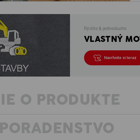
Rýchlo & jednoducho
VLASTNÝ MOT
Navrhnite si teraz
IE O PRODUKTE
 PORADENSTVO
POPIS
POD