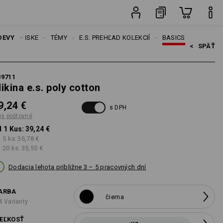
Kus
DEVY
PÁNSKE
TÉMY
E.S. PREHĽAD KOLEKCIÍ
BASICS
<   
SPÄŤ
89711
ikina e.s. poly cotton
9,24 €
s DPH
us poštovné
 1 Kus:
39,24 €
 5 ks:
36,78 €
 20 ks:
35,55 €
Dodacia lehota približne 3 – 5 pracovných dní
ARBA
čierna
4 Varianty
EĽKOSŤ