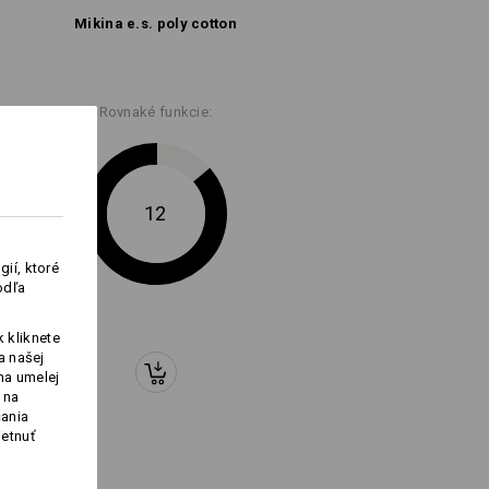
Logoservice
Mikina e.s. poly cotton
Rovnaké funkcie:
12
ií, ktoré
odľa
 kliknete
a našej
na umelej
 na
čania
ietnuť