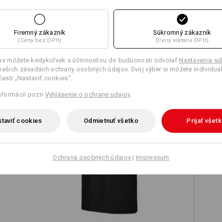
Firemný zákazník
Súkromný zákazník
(Ceny bez DPH)
(Ceny vrátane DPH)
TCH
las môžete kedykoľvek s účinnosťou do budúcnosti odvolať
Nastavenia s
našich zásadách ochrany osobných údajov. Svoj výber si môžete individuá
 časti „Nastaviť cookies“.
informácií pozri
Vyhlásenie o ochrane údajov
.
taviť cookies
Odmietnuť všetko
Prijať všet
Tričko e.s. cotton stretch
Ochrana osobných údajov
|
Impressum