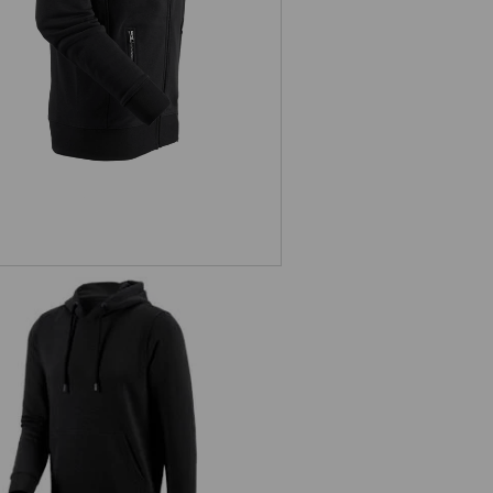
ikina s kapucňou e.s. poly cotton