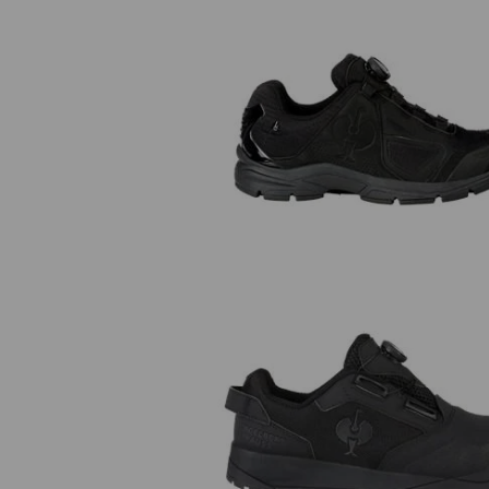
O2 Pracovná obuv e.s. Minkar I
S1 Bezpečnostná obuv e.s. Nak
low