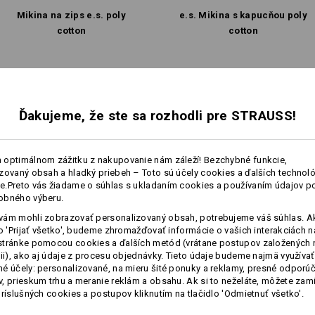
Vytvoriť podľa seba
Mikina na zips e.s. poly
e.s. Mikina s kapucňou poly
cotton
cotton
Rovnaké funkcie:
Rovnaké funkcie:
Ďakujeme, že ste sa rozhodli pre STRAUSS!
13
12
 optimálnom zážitku z nakupovanie nám záleží! Bezchybné funkcie,
zovaný obsah a hladký priebeh – Toto sú účely cookies a ďalších technológ
.Preto vás žiadame o súhlas s ukladaním cookies a používaním údajov p
obného výberu.
ám mohli zobrazovať personalizovaný obsah, potrebujeme váš súhlas. Ak
lo 'Prijať všetko', budeme zhromažďovať informácie o vašich interakciách n
stránke pomocou cookies a ďalších metód (vrátane postupov založených 
cii), ako aj údaje z procesu objednávky. Tieto údaje budeme najmä využívať
é účely: personalizované, na mieru šité ponuky a reklamy, presné odporú
, prieskum trhu a meranie reklám a obsahu. Ak si to neželáte, môžete zam
príslušných cookies a postupov kliknutím na tlačidlo 'Odmietnuť všetko'.
Porovnať všetky podrobnosti