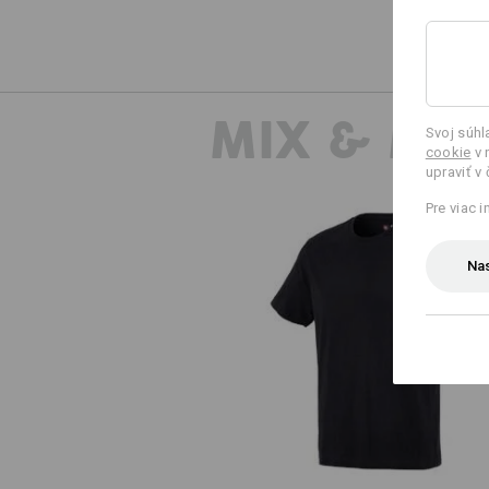
MIX & MA
Svoj súh
cookie
v 
upraviť v
Pre viac 
Nas
Tričko e.s. cotton