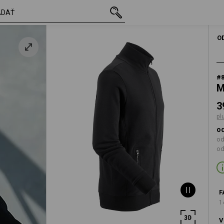
s DPH
39,24 €
XS
plus poštovné
O
#
M
3
pl
od
od
od
F
1
V