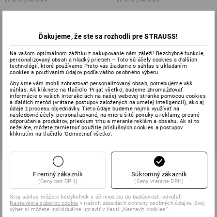
Ďakujeme, že ste sa rozhodli pre STRAUSS!
Na vašom optimálnom zážitku z nakupovanie nám záleží! Bezchybné funkcie,
personalizovaný obsah a hladký priebeh – Toto sú účely cookies a ďalších
technológií, ktoré používame.Preto vás žiadame o súhlas s ukladaním
cookies a používaním údajov podľa vášho osobného výberu.
Aby sme vám mohli zobrazovať personalizovaný obsah, potrebujeme váš
súhlas. Ak kliknete na tlačidlo 'Prijať všetko', budeme zhromažďovať
informácie o vašich interakciách na našej webovej stránke pomocou cookies
a ďalších metód (vrátane postupov založených na umelej inteligencii), ako aj
údaje z procesu objednávky. Tieto údaje budeme najmä využívať na
nasledovné účely: personalizované, na mieru šité ponuky a reklamy, presné
odporúčania produktov, prieskum trhu a meranie reklám a obsahu. Ak si to
neželáte, môžete zamietnuť použitie príslušných cookies a postupov
kliknutím na tlačidlo 'Odmietnuť všetko'.
STRAUSSbox 215 midi Color
STRAUSSbox 340 midi Color
Firemný zákazník
Súkromný zákazník
(Ceny bez DPH)
(Ceny vrátane DPH)
7
farieb
7
farieb
od
45,39 €
od
49,08 €
Svoj súhlas môžete kedykoľvek s účinnosťou do budúcnosti odvolať
Nastavenia súborov cookie
v našich zásadách ochrany osobných údajov. Svoj
(v. DPH) od 6 ks
(v. DPH) od 6 ks
výber si môžete individuálne upraviť v časti „Nastaviť cookies“.