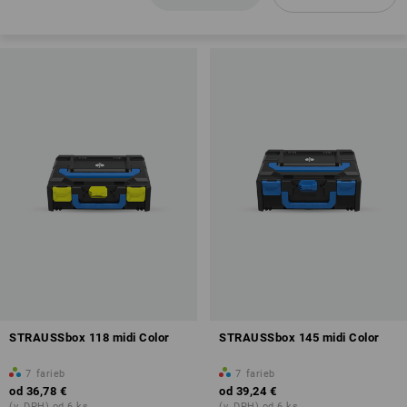
STRAUSSbox 118 midi Color
STRAUSSbox 145 midi Color
7
farieb
7
farieb
od
36,78 €
od
39,24 €
(v. DPH) od 6 ks
(v. DPH) od 6 ks