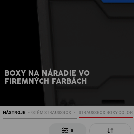
BOXY NA NÁRADIE VO
FIREMNÝCH FARBÁCH
 NÁRADIE
NÁSTROJE
SYSTÉM STRAUSSBOX
STRAUSSBOX BOXY COLOR
8