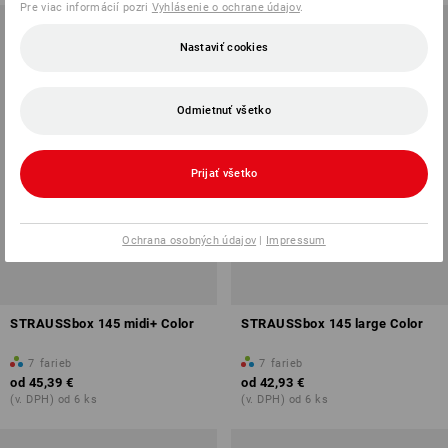
Pre viac informácií pozri
Vyhlásenie o ochrane údajov
.
Nastaviť cookies
Odmietnuť všetko
Prijať všetko
Ochrana osobných údajov
|
Impressum
STRAUSSbox 145 midi+ Color
STRAUSSbox 145 large Color
7
farieb
7
farieb
od
45,39 €
od
42,93 €
(v. DPH) od 6 ks
(v. DPH) od 6 ks