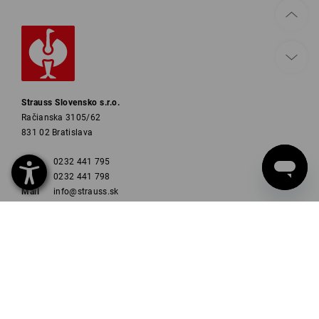
Strauss Slovensko s.r.o.
Račianska 3105/62
831 02 Bratislava
Tel.
0232 441 795
Fax
0232 441 798
Mail
info@strauss.sk