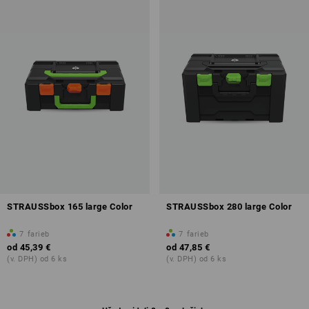
STRAUSSbox 165 large Color
STRAUSSbox 280 large Color
7
farieb
7
farieb
od
45,39 €
od
47,85 €
(v. DPH) od 6 ks
(v. DPH) od 6 ks