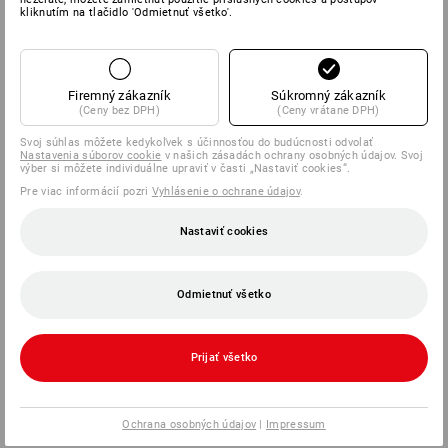
kliknutím na tlačidlo 'Odmietnuť všetko'.
Firemný zákazník
Súkromný zákazník
(Ceny bez DPH)
(Ceny vrátane DPH)
Svoj súhlas môžete kedykoľvek s účinnosťou do budúcnosti odvolať
Nastavenia súborov cookie
v našich zásadách ochrany osobných údajov. Svoj
výber si môžete individuálne upraviť v časti „Nastaviť cookies“.
Pre viac informácií pozri
Vyhlásenie o ochrane údajov
.
Nastaviť cookies
Odmietnuť všetko
Prijať všetko
Ochrana osobných údajov
|
Impressum