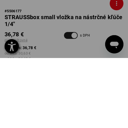
#
5506177
STRAUSSbox small vložka na nástrčné kľúče
1/4"
36,78 €
s DPH
plus poštovné
od 1 Kus:
36,78 €
od 2 ks:
30,63 €
od 6 ks:
24,48 €
Dodacia lehota približne 3 –
5 pracovných dní
Množstevná zľava
od 1 Kus
od 2 ks
od 6 ks
Zľava:
Zľava:
Zľava:
0
%/
Kus
17
%/
ks
33
%/
ks