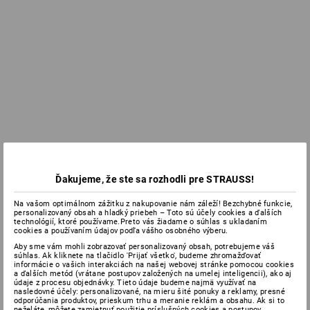
Ďakujeme, že ste sa rozhodli pre STRAUSS!
Na vašom optimálnom zážitku z nakupovanie nám záleží! Bezchybné funkcie,
personalizovaný obsah a hladký priebeh – Toto sú účely cookies a ďalších
technológií, ktoré používame.Preto vás žiadame o súhlas s ukladaním
cookies a používaním údajov podľa vášho osobného výberu.
Aby sme vám mohli zobrazovať personalizovaný obsah, potrebujeme váš
súhlas. Ak kliknete na tlačidlo 'Prijať všetko', budeme zhromažďovať
informácie o vašich interakciách na našej webovej stránke pomocou cookies
a ďalších metód (vrátane postupov založených na umelej inteligencii), ako aj
údaje z procesu objednávky. Tieto údaje budeme najmä využívať na
nasledovné účely: personalizované, na mieru šité ponuky a reklamy, presné
odporúčania produktov, prieskum trhu a meranie reklám a obsahu. Ak si to
neželáte, môžete zamietnuť použitie príslušných cookies a postupov