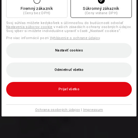
Firemný zákazník
Súkromný zákazník
(Ceny bez DPH)
(Ceny vrátane DPH)
Svoj súhlas môžete kedykoľvek s účinnosťou do budúcnosti odvolať
Nastavenia súborov cookie
v našich zásadách ochrany osobných údajov.
Svoj výber si môžete individuálne upraviť v časti „Nastaviť cookies“.
Pre viac informácií pozri
Vyhlásenie o ochrane údajov
.
Nastaviť cookies
Odmietnuť všetko
Prijať všetko
Ochrana osobných údajov
|
Impressum