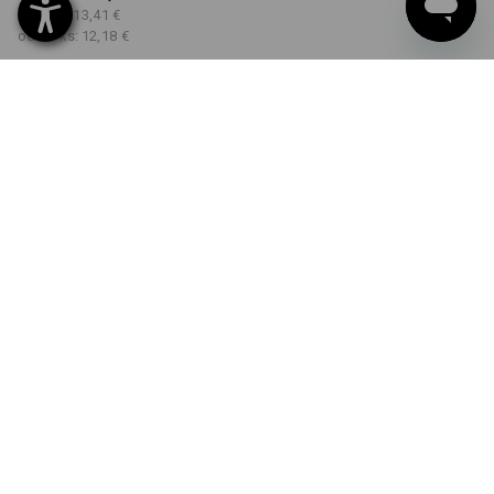
od 5 ks:
13,41 €
od 30 ks:
12,18 €
Dodacia lehota približne 3
– 5 pracovných dní
FARBA
VEĽKOSŤ
XS
vybrať
vybrať
čierna
Množstevná zľava
od 1 Kus
od 5 ks
od 30 ks
Zľava:
Zľava:
Zľava:
0
%/
Kus
8
%/
ks
17
%/
ks
Kus