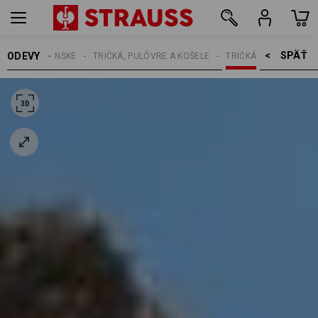
SPÄŤ    >
ODEVY
PÁNSKE
TRIČKÁ, PULÓVRE A KOŠELE
TRIČKÁ