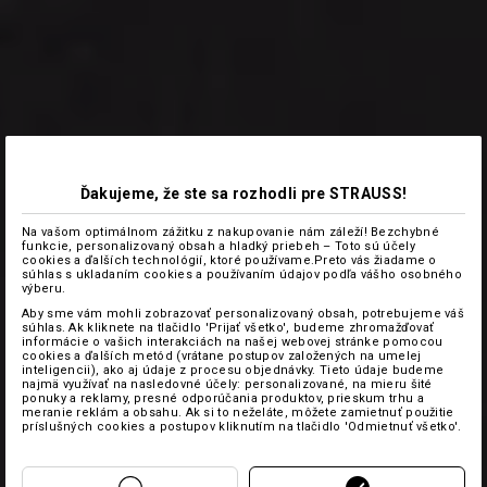
Ďakujeme, že ste sa rozhodli pre STRAUSS!
Na vašom optimálnom zážitku z nakupovanie nám záleží! Bezchybné
funkcie, personalizovaný obsah a hladký priebeh – Toto sú účely
cookies a ďalších technológií, ktoré používame.Preto vás žiadame o
súhlas s ukladaním cookies a používaním údajov podľa vášho osobného
výberu.
Aby sme vám mohli zobrazovať personalizovaný obsah, potrebujeme váš
súhlas. Ak kliknete na tlačidlo 'Prijať všetko', budeme zhromažďovať
informácie o vašich interakciách na našej webovej stránke pomocou
cookies a ďalších metód (vrátane postupov založených na umelej
inteligencii), ako aj údaje z procesu objednávky. Tieto údaje budeme
najmä využívať na nasledovné účely: personalizované, na mieru šité
ponuky a reklamy, presné odporúčania produktov, prieskum trhu a
meranie reklám a obsahu. Ak si to neželáte, môžete zamietnuť použitie
príslušných cookies a postupov kliknutím na tlačidlo 'Odmietnuť všetko'.