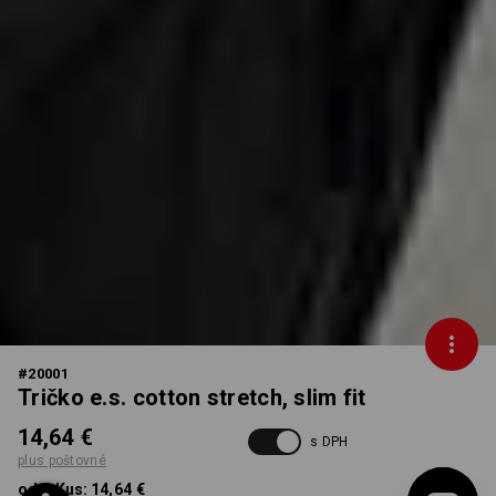
#
20001
Tričko e.s. cotton stretch, slim fit
14,64 €
s DPH
plus poštovné
od 1 Kus:
14,64 €