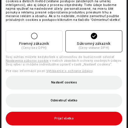
cookies a ďalších metód (vrátane postupov založených na umelej
inteligencii), ako aj údaje z procesu objednávky. Tieto údaje budeme
najmä využívať na nasledovné účely: personalizované, na mieru šité
ponuky a reklamy, presné odporúčania produktov, prieskum trhu a
meranie reklám a obsahu. Ak si to neželáte, môžete zamietnuť použitie
príslušných cookies a postupov kliknutím na tlačidlo 'Odmietnuť všetko'.
Firemný zákazník
Súkromný zákazník
(Ceny bez DPH)
(Ceny vrátane DPH)
Svoj súhlas môžete kedykoľvek s účinnosťou do budúcnosti odvolať
Nastavenia súborov cookie
v našich zásadách ochrany osobných údajov.
Svoj výber si môžete individuálne upraviť v časti „Nastaviť cookies“.
Pre viac informácií pozri
Vyhlásenie o ochrane údajov
.
Nastaviť cookies
Odmietnuť všetko
Prijať všetko