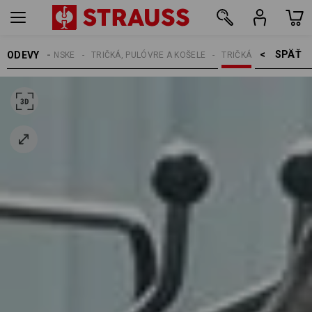
SPÄŤ    >
ODEVY
PÁNSKE
TRIČKÁ, PULÓVRE A KOŠELE
TRIČKÁ