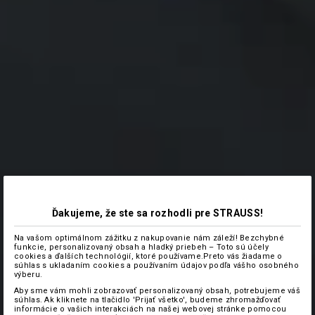
Ďakujeme, že ste sa rozhodli pre STRAUSS!
Na vašom optimálnom zážitku z nakupovanie nám záleží! Bezchybné
funkcie, personalizovaný obsah a hladký priebeh – Toto sú účely
cookies a ďalších technológií, ktoré používame.Preto vás žiadame o
súhlas s ukladaním cookies a používaním údajov podľa vášho osobného
výberu.
Aby sme vám mohli zobrazovať personalizovaný obsah, potrebujeme váš
súhlas. Ak kliknete na tlačidlo 'Prijať všetko', budeme zhromažďovať
informácie o vašich interakciách na našej webovej stránke pomocou