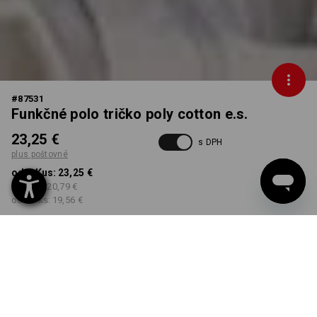
#
87531
Funkčné polo tričko poly cotton e.s.
23,25 €
s DPH
plus poštovné
od 1 Kus:
23,25 €
od 3 ks:
20,79 €
od 10 ks:
19,56 €
Dodacia lehota približne 3
– 5 pracovných dní
FARBA
VEĽKOSŤ
S
vybrať
vybrať