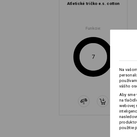
Atletické tričko e.s. cotton
Funkcie:
7
Na vašom
personali
používame
vášho os
Aby sme v
na tlačid
webovej 
inteligen
nasledovn
produktov
použitie 