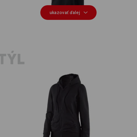
ukazovať ďalej
TÝL
Mikina s kapucňou e.s. poly cotton,
.
Tri
dámska