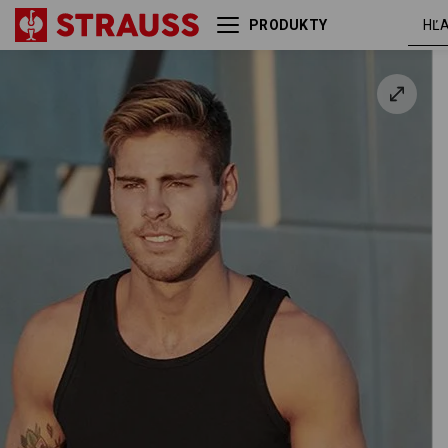
PRODUKTY
Atletické tričko e.s. cotton
čierna