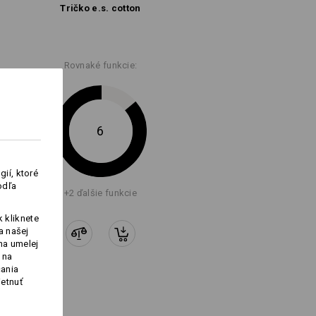
Tričko e.s. cotton
Rovnaké funkcie:
6
ií, ktoré
odľa
+2 ďalšie funkcie
 kliknete
a našej
na umelej
 na
čania
ietnuť