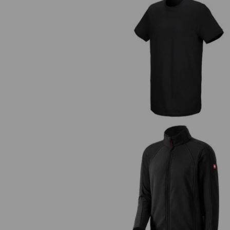
Tričko e.s. cotton stretch, long f
Mikroflísová bunda dryplexx® mi