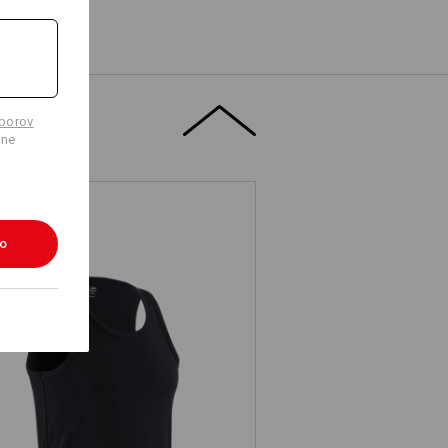
úborov
lne
ko
Atletické tričko e.s. cotton