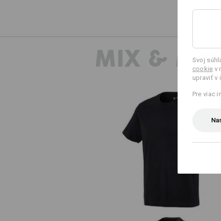
MIX & MA
Svoj súh
cookie
v 
upraviť v
Pre viac 
Nas
Tričko e.s. cotton