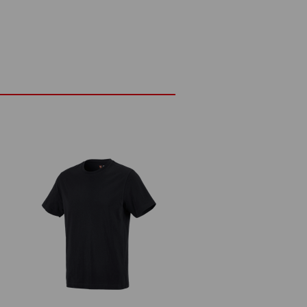
160 g/m²)
Nebieľte
Žehlite žehličkou nastavenou na
strednú teplotu
domie:
až o 3 až 5 %.
Logoservice