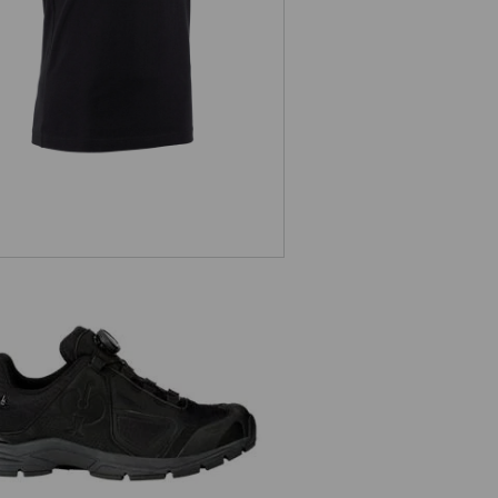
O2 Pracovná obuv e.s. Minkar II