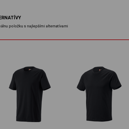
ukončenie rukávov a pás
dlhotrvajúca stálosť farieb
ERNATÍVY
Material:
Vrchný materiál
100
%
Bavlna
(cca. 
álnu položku s najlepšími alternatívami
Návod na starostlivosť o výrobok:
Perte v práčke na 60 °C
Sušte v sušičke nastavenej na
vysokú teplotu
Chemicky nečistiť
Pri výbere veľkosti vezmite na ve
Čistá bavlna sa môže pri praní zraziť 
Prispôsobenie:
Vytvoriť podľa seba