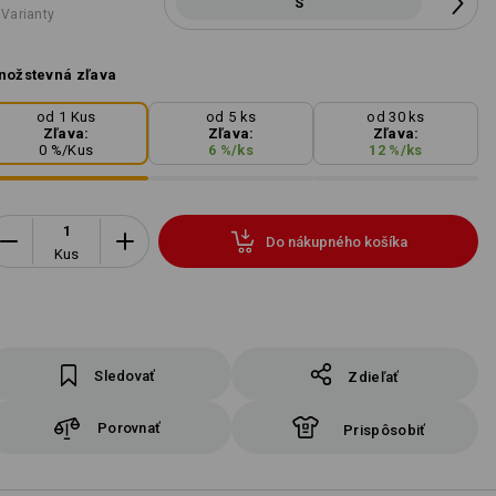
S
 Varianty
nožstevná zľava
od 1 Kus
od 5 ks
od 30 ks
Zľava:
Zľava:
Zľava:
0
%/
Kus
6
%/
ks
12
%/
ks
Do nákupného košíka
Kus
Sledovať
Zdieľať
Porovnať
Prispôsobiť