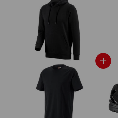
it
Mikina s kapucňou e.s. poly cotton
+
cro
Tričko e.s. cotton, long fit