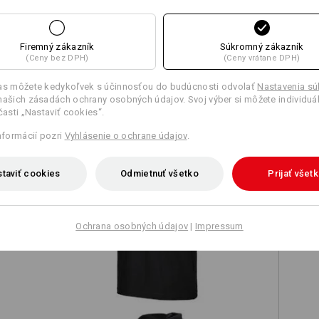
Firemný zákazník
Súkromný zákazník
(Ceny bez DPH)
(Ceny vrátane DPH)
TCH
las môžete kedykoľvek s účinnosťou do budúcnosti odvolať
Nastavenia s
našich zásadách ochrany osobných údajov. Svoj výber si môžete individuá
 časti „Nastaviť cookies“.
informácií pozri
Vyhlásenie o ochrane údajov
.
taviť cookies
Odmietnuť všetko
Prijať všet
Tričko e.s. cotton stretch
Ochrana osobných údajov
|
Impressum