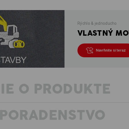
Rýchlo & jednoducho
VLASTNÝ MOT
Navrhnite si teraz
IE O PRODUKTE
 PORADENSTVO
POPIS
vysokokvalitná vysoká česaná