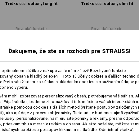
Tričko e.s. cotton, long fit
Tričko e.s. cotton, slim fit
Rovnaké funkcie:
Rovnaké funkcie:
Ďakujeme, že ste sa rozhodli pre STRAUSS!
6
6
 optimálnom zážitku z nakupovanie nám záleží! Bezchybné funkcie,
zovaný obsah a hladký priebeh – Toto sú účely cookies a ďalších technológ
.Preto vás žiadame o súhlas s ukladaním cookies a používaním údajov p
+3 ďalšie funkcie
+3 ďalšie funkcie
obného výberu.
ám mohli zobrazovať personalizovaný obsah, potrebujeme váš súhlas. Ak
lo 'Prijať všetko', budeme zhromažďovať informácie o vašich interakciách n
stránke pomocou cookies a ďalších metód (vrátane postupov založených 
cii), ako aj údaje z procesu objednávky. Tieto údaje budeme najmä využívať
é účely: personalizované, na mieru šité ponuky a reklamy, presné odporú
, prieskum trhu a meranie reklám a obsahu. Ak si to neželáte, môžete zam
príslušných cookies a postupov kliknutím na tlačidlo 'Odmietnuť všetko'.
Porovnať všetky podrobnosti