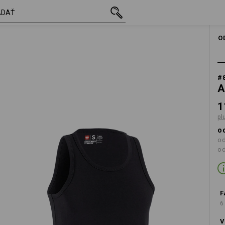
s DPH
11,07 €
S
plus poštovné
O
#
A
1
pl
od
od
od
F
6
V