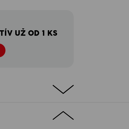
ÍV UŽ OD 1 KS
PODROBNOSTI
 bavlna