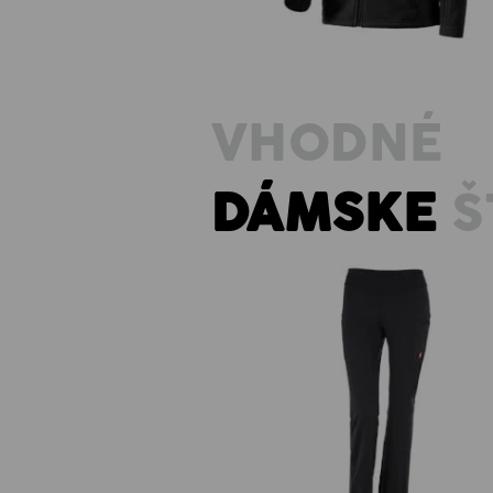
VHODNÉ
DÁMSKE
Š
Pracovné jazzové nohavice e.s