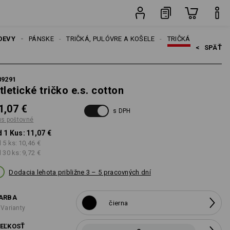
Kus
DEVY
PÁNSKE
TRIČKÁ, PULÓVRE A KOŠELE
TRIČKÁ
<   
SPÄŤ
89291
tletické tričko e.s. cotton
1,07 €
s DPH
us poštovné
 1 Kus:
11,07 €
 5 ks:
10,46 €
 30 ks:
9,72 €
Dodacia lehota približne 3 – 5 pracovných dní
ARBA
čierna
 Varianty
EĽKOSŤ