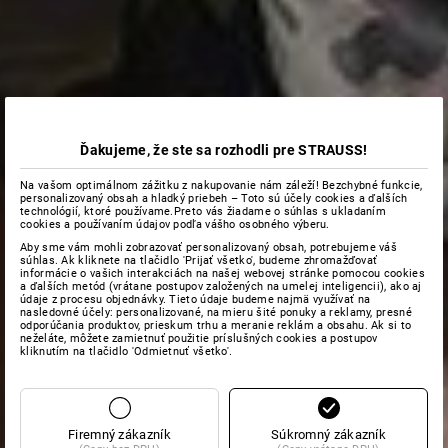
Ďakujeme, že ste sa rozhodli pre STRAUSS!
Na vašom optimálnom zážitku z nakupovanie nám záleží! Bezchybné funkcie,
personalizovaný obsah a hladký priebeh – Toto sú účely cookies a ďalších
technológií, ktoré používame.Preto vás žiadame o súhlas s ukladaním
cookies a používaním údajov podľa vášho osobného výberu.
Aby sme vám mohli zobrazovať personalizovaný obsah, potrebujeme váš
súhlas. Ak kliknete na tlačidlo 'Prijať všetko', budeme zhromažďovať
informácie o vašich interakciách na našej webovej stránke pomocou cookies
a ďalších metód (vrátane postupov založených na umelej inteligencii), ako aj
údaje z procesu objednávky. Tieto údaje budeme najmä využívať na
nasledovné účely: personalizované, na mieru šité ponuky a reklamy, presné
odporúčania produktov, prieskum trhu a meranie reklám a obsahu. Ak si to
neželáte, môžete zamietnuť použitie príslušných cookies a postupov
kliknutím na tlačidlo 'Odmietnuť všetko'.
Firemný zákazník
Súkromný zákazník