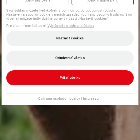
(Ceny bez DPH)
(Ceny vrátane DPH)
Svoj súhlas môžete kedykoľvek s účinnosťou do budúcnosti odvolať
Nastavenia súborov cookie
v našich zásadách ochrany osobných údajov. Svoj
výber si môžete individuálne upraviť v časti „Nastaviť cookies“.
Pre viac informácií pozri
Vyhlásenie o ochrane údajov
.
Nastaviť cookies
Odmietnuť všetko
Prijať všetko
Ochrana osobných údajov
|
Impressum