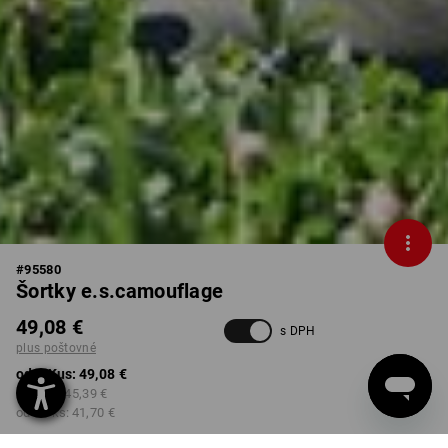
#
95580
Šortky e.s.camouflage
49,08 €
s DPH
plus poštovné
od 1 Kus:
49,08 €
od 5 ks:
45,39 €
od 20 ks:
41,70 €
Dodacia lehota približne 3 –