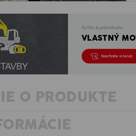
Rýchlo & jednoducho
VLASTNÝ MOT
Navrhnite si teraz
IE O PRODUKTE
NFORMÁCIE
KÚSOK PRE KAŽDÉHO REMESELNÍK
KEĎ IDE O ACTION, TREBA NOSIŤ MO
Čo viac môže charakterizovať stave