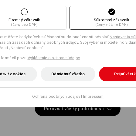
Rovnaké funkcie:
Rovnaké funkcie:
Firemný zákazník
Súkromný zákazník
(Ceny bez DPH)
(Ceny vrátane DPH)
14
12
las môžete kedykoľvek s účinnosťou do budúcnosti odvolať
Nastavenia s
našich zásadách ochrany osobných údajov. Svoj výber si môžete individuá
 časti „Nastaviť cookies“.
informácií pozri
Vyhlásenie o ochrane údajov
.
+1 ďalšia funkcia
+2 ďalšie funkcie
taviť cookies
Odmietnuť všetko
Prijať všet
EŠTE VIAC MIESTA
Ochrana osobných údajov
|
Impressum
Samostatne predávané vrecká na náradie sú dokonalý doplnok,
ktorý vám poskytne ešte viac miesta na potrebné náradie.
Porovnať všetky podrobnosti
vhodné vrecká
vhodné opasky