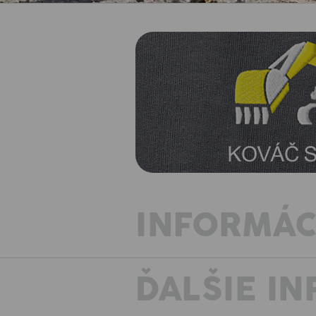
INFORMÁC
ĎALŠIE I