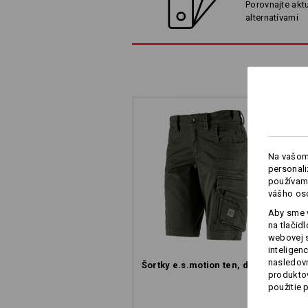
výsledok ich kombinácie? Ležérne 
Porovnajte akt
moderný vzhlad, ktoré skvele l
alternatívami
Na vašom
personali
používame
vášho os
Aby sme v
na tlačid
webovej 
inteligen
nasledovn
Šortky e.s.​motion ten, dámske
produktov
použitie 