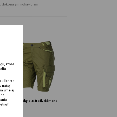
tok úložného priestoru – budete tak
 k dokonalým nohaviciam
Elastomultiester
/
16
%
Polyamid
ky na to podstatné!
Nebieľte
Žehlite žehličkou nastavenou na
strednú teplotu
ií, ktoré
len do vypredania zásob!!!
odľa
 kliknete
a našej
na umelej
 na
Logoservice
čania
Šortky e.s.​trail, dámske
ietnuť