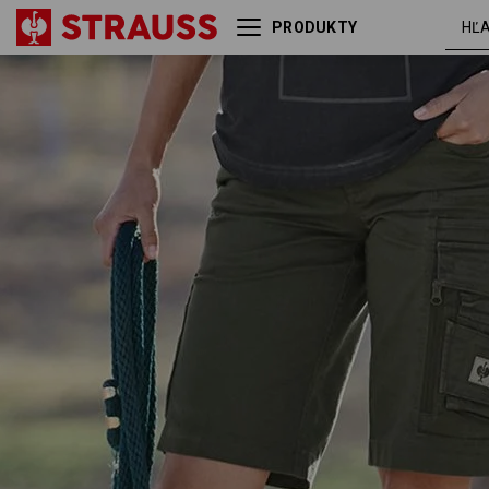
PRODUKTY
Šortky e.s.motion ten,
maskáč
dámske
zelená