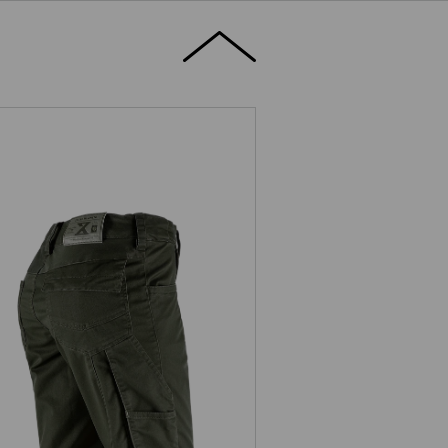
Šortky e.s.motion ten, dámske