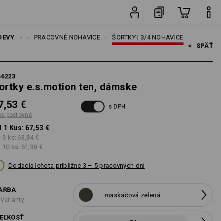
é
Kus
DEVY
ÁMSKE
PRACOVNÉ NOHAVICE
ŠORTKY | 3/4 NOHAVICE
<   
SPÄŤ
66223
ortky e.s.motion ten, dámske
7,53 €
s DPH
us poštovné
 1 Kus:
67,53 €
 3 ks:
63,84 €
 10 ks:
61,38 €
Dodacia lehota približne 3 – 5 pracovných dní
ARBA
maskáčová zelená
 Varianty
EĽKOSŤ