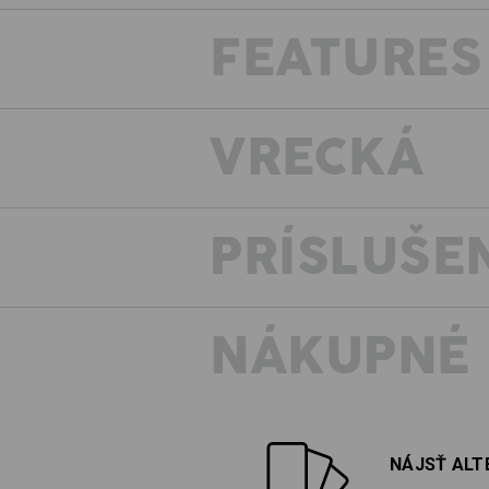
FEATURES
VRECKÁ
PRÍSLUŠE
NÁKUPNÉ
VINTAGE 
NECISTOTY NEM
NÁJSŤ ALT
Co majú spolocné kolekcie vintage