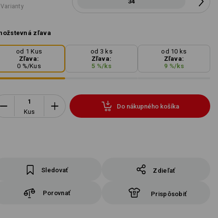
34
 Varianty
ožstevná zľava
od 1 Kus
od 3 ks
od 10 ks
Zľava:
Zľava:
Zľava:
0
%/
Kus
5
%/
ks
9
%/
ks
Do nákupného košíka
Kus
Sledovať
Zdieľať
Porovnať
Prispôsobiť