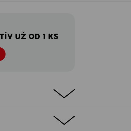
ÍV UŽ OD 1 KS
A
TION!
nisko ako moderné e.s.motion nohavice do