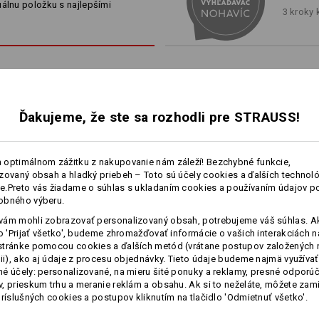
vyblednuté farby pre pôsobivý
rôznym šikovným vreckám dosta
uálnu položku s najlepšími
3 kroky
Vrchný materiál
46
%
Bavlna
/
38
%
adia s robustným dizajnom.
mat volné ru
(cca. 315 g/m²)
Návod na starostlivosť o výrobok:
Perte v práčke na 60 °C
Sušte v sušičke nastavenej na
vysokú teplotu
Chemické čistenie povolené
Ďakujeme, že ste sa rozhodli pre STRAUSS!
 optimálnom zážitku z nakupovanie nám záleží! Bezchybné funkcie,
viac
zovaný obsah a hladký priebeh – Toto sú účely cookies a ďalších technológ
!!! Sezónna položka!!! Doručenie 
1
.Preto vás žiadame o súhlas s ukladaním cookies a používaním údajov p
/
3
obného výberu.
ám mohli zobrazovať personalizovaný obsah, potrebujeme váš súhlas. Ak
lo 'Prijať všetko', budeme zhromažďovať informácie o vašich interakciách n
Prispôsobenie:
stránke pomocou cookies a ďalších metód (vrátane postupov založených 
cii), ako aj údaje z procesu objednávky. Tieto údaje budeme najmä využívať
Vytvoriť podľa seba
é účely: personalizované, na mieru šité ponuky a reklamy, presné odporú
Šortky e.s.​motion 2020,
Šortky e.s.​concrete light,
, prieskum trhu a meranie reklám a obsahu. Ak si to neželáte, môžete zam
dámske
dámske
príslušných cookies a postupov kliknutím na tlačidlo 'Odmietnuť všetko'.