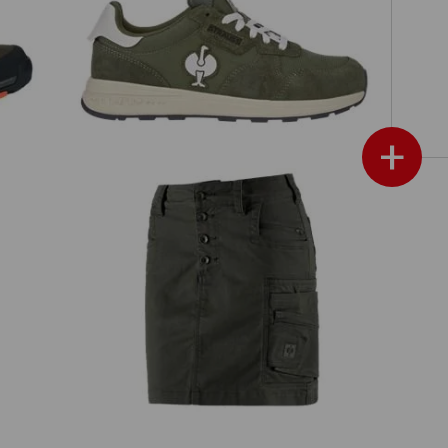
S1 Bezpečnostná obuv e.s. Canberra
id
low
+
Sukňa e.s.motion ten, dámska
ukazovať ďalej