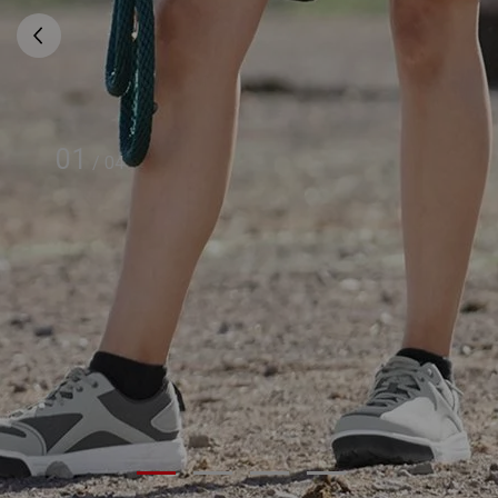
01
/
04