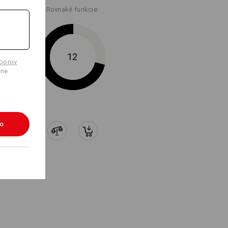
Rovnaké funkcie:
12
úborov
lne
ko