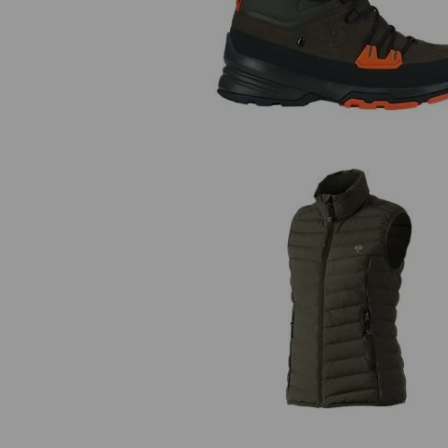
O2 pracovná obuv e.s. Ruma m
Vesta e.s.motion ten, dámska