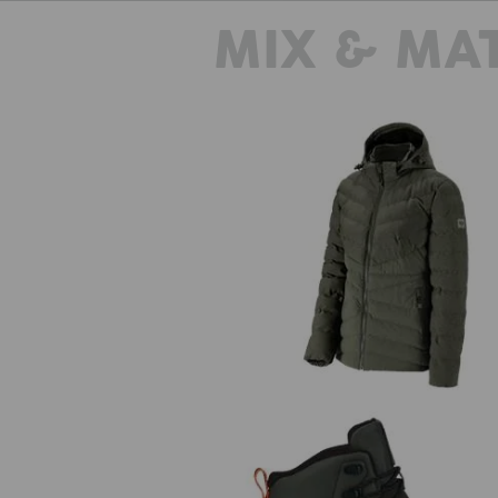
MIX & MA
Zimná bunda e.s.motion ten, dá