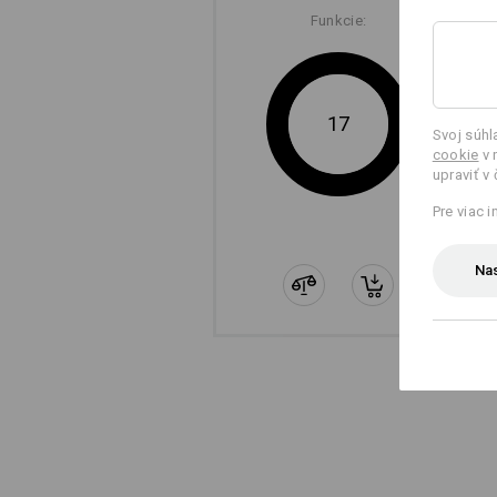
Funkcie:
17
Svoj súh
cookie
v 
upraviť v
Pre viac 
Nas