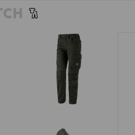
TCH
Nohavice do pása e.s.motion ten,
mska
dámske