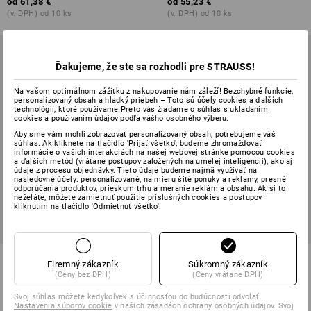
od
61,38 €
od
55,23 €
(v. DPH) od 10 ks
(v. DPH) od 10 ks
Ďakujeme, že ste sa rozhodli pre STRAUSS!
Na vašom optimálnom zážitku z nakupovanie nám záleží! Bezchybné funkcie,
personalizovaný obsah a hladký priebeh – Toto sú účely cookies a ďalších
technológií, ktoré používame.Preto vás žiadame o súhlas s ukladaním
cookies a používaním údajov podľa vášho osobného výberu.
Aby sme vám mohli zobrazovať personalizovaný obsah, potrebujeme váš
súhlas. Ak kliknete na tlačidlo 'Prijať všetko', budeme zhromažďovať
informácie o vašich interakciách na našej webovej stránke pomocou cookies
a ďalších metód (vrátane postupov založených na umelej inteligencii), ako aj
údaje z procesu objednávky. Tieto údaje budeme najmä využívať na
nasledovné účely: personalizované, na mieru šité ponuky a reklamy, presné
odporúčania produktov, prieskum trhu a meranie reklám a obsahu. Ak si to
neželáte, môžete zamietnuť použitie príslušných cookies a postupov
kliknutím na tlačidlo 'Odmietnuť všetko'.
Šortky e.s.vision, dámske
Šortky e.s.trail, dámske
Firemný zákazník
Súkromný zákazník
(Ceny bez DPH)
(Ceny vrátane DPH)
6
farieb
4
farieb
Svoj súhlas môžete kedykoľvek s účinnosťou do budúcnosti odvolať
od
51,54 €
od
55,23 €
Nastavenia súborov cookie
v našich zásadách ochrany osobných údajov. Svoj
(v. DPH) od 20 ks
(v. DPH) od 10 ks