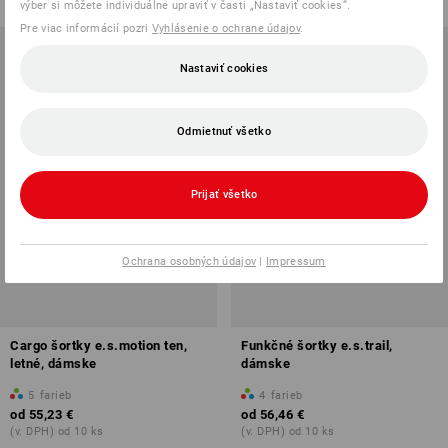
výber si môžete individuálne upraviť v časti „Nastaviť cookies“.
Pre viac informácií pozri
Vyhlásenie o ochrane údajov
.
Nastaviť cookies
Odmietnuť všetko
Prijať všetko
Ochrana osobných údajov
|
Impressum
Cargo šortky e.s.motion ten,
Funkčné šortky e.s.trail,
letné, dámske
dámske
5
farieb
4
farieb
od
55,23 €
od
56,46 €
(v. DPH) od 10 ks
(v. DPH) od 10 ks