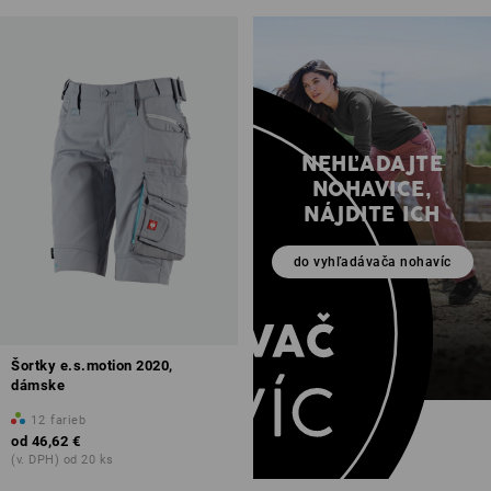
NEHĽADAJTE
NOHAVICE,
NÁJDITE ICH
do vyhľadávača nohavíc
Šortky e.s.motion 2020,
dámske
12
farieb
od
46,62 €
(v. DPH) od 20 ks