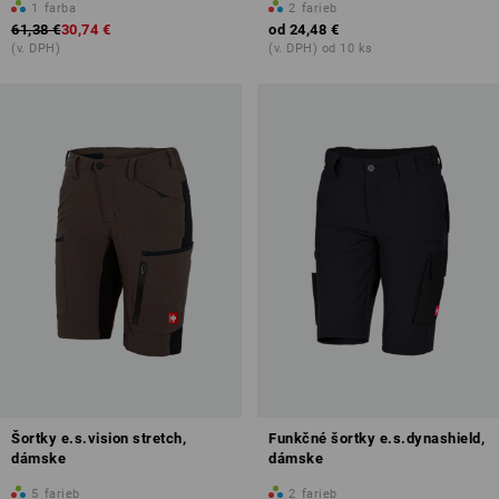
1
farba
2
farieb
61,38 €
30,74 €
od
24,48 €
(v. DPH)
(v. DPH) od 10 ks
Šortky e.s.vision stretch,
Funkčné šortky e.s.dynashield,
dámske
dámske
5
farieb
2
farieb