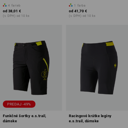
4
farieb
1
farba
od
38,01 €
od
41,70 €
(v. DPH) od 10 ks
(v. DPH) od 10 ks
PREDAJ -49%
Funkčné šortky e.s.trail,
Racingové krátke legíny
dámske
e.s.trail, dámske