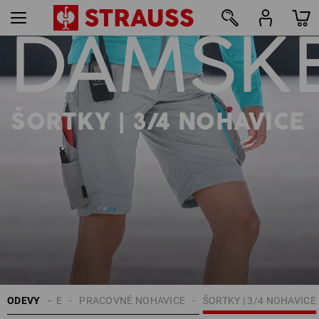
DÁMSK
14
ŠORTKY | 3/4 NOHAVICE
ODEVY
DÁMSKE
PRACOVNÉ NOHAVICE
ŠORTKY | 3/4 NOHAVICE