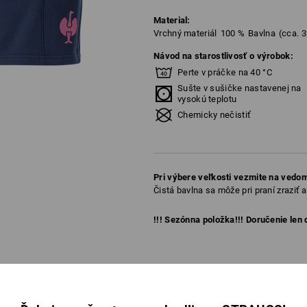
Material:
Vrchný materiál
100
%
Bavlna
(cca. 
Návod na starostlivosť o výrobok:
Perte v práčke na 40 °C
Sušte v sušičke nastavenej na
vysokú teplotu
Chemicky nečistiť
Pri výbere veľkosti vezmite na vedom
Čistá bavlna sa môže pri praní zraziť a
!!! Sezónna položka!!! Doručenie len