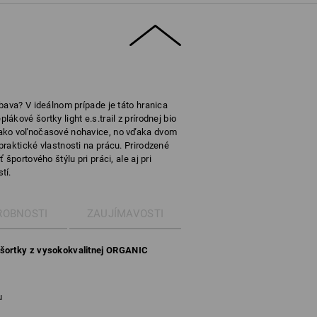
bava? V ideálnom prípade je táto hranica
kové šortky light e.s.trail z prírodnej bio
 ako voľnočasové nohavice, no vďaka dvom
raktické vlastnosti na prácu. Prirodzené
športového štýlu pri práci, ale aj pri
tí.
ROBNOSTI
ZAUJÍMAVOSTI
šortky z vysokokvalitnej
ORGANIC
u