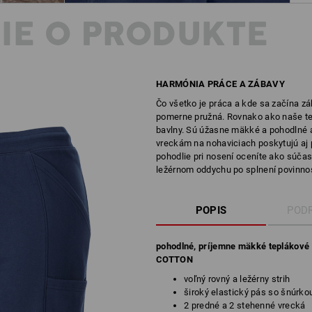
IE O PRODUKTE
HARMÓNIA PRÁCE A ZÁBAVY
Čo všetko je práca a kde sa začína zá
pomerne pružná. Rovnako ako naše teplá
bavlny. Sú úžasne mäkké a pohodlné
vreckám na nohaviciach poskytujú aj p
pohodlie pri nosení oceníte ako súčasť 
ležérnom oddychu po splnení povinnos
POPIS
POD
pohodlné, príjemne mäkké teplákové 
COTTON
voľný rovný a ležérny strih
široký elastický pás so šnúrko
2 predné a 2 stehenné vrecká