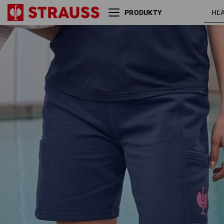
PRODUKTY
Teplákové šortky light
tmavomod
e.s.trail, dámske
/ ružová t