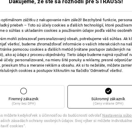
Ďakujeme, že ste sa rozhodli pre STRAUSS!
 PORADENSTVO
optimálnom zážitku z nakupovanie nám záleží! Bezchybné funkcie, persona
ladký priebeh – Toto sú účely cookies a ďalších technológií, ktoré používam
me o súhlas s ukladaním cookies a používaním údajov podľa vášho osobnéh
ám mohli zobrazovať personalizovaný obsah, potrebujeme váš súhlas. Ak kl
Č NOHAVÍC
'Prijať všetko', budeme zhromažďovať informácie o vašich interakciách na naš
tránke pomocou cookies a ďalších metód (vrátane postupov založených na
nalým nohaviciam
cii), ako aj údaje z procesu objednávky. Tieto údaje budeme najmä využívať n
é účely: personalizované, na mieru šité ponuky a reklamy, presné odporúča
, prieskum trhu a meranie reklám a obsahu. Ak si to neželáte, môžete zamie
príslušných cookies a postupov kliknutím na tlačidlo 'Odmietnuť všetko'.
Firemný zákazník
Súkromný zákazník
(Ceny bez DPH)
(Ceny vrátane DPH)
as môžete kedykoľvek s účinnosťou do budúcnosti odvolať
Nastavenia súbo
ašich zásadách ochrany osobných údajov. Svoj výber si môžete individuálne
staviť cookies“.