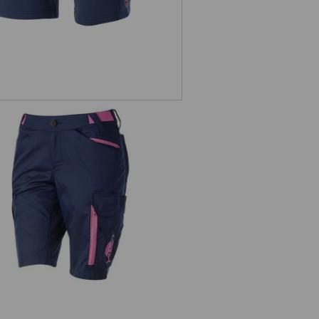
Šortky e.s.trail, dámske