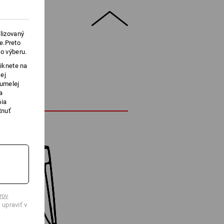
lizovaný
e.Preto
o výberu.
iknete na
ej
 umelej
a
nia
tnuť
rov
 upraviť v