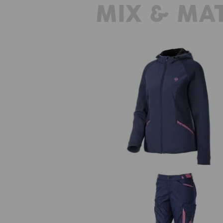
MIX & MA
Hybridná úpletová bunda kapuc
e.s.trail, dámska