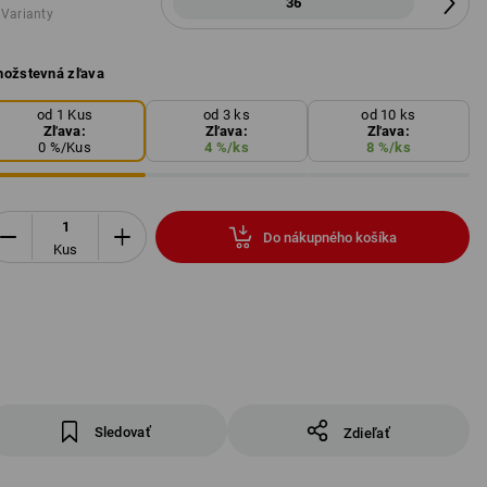
36
 Varianty
ožstevná zľava
od 1 Kus
od 3 ks
od 10 ks
Zľava:
Zľava:
Zľava:
0
%/
Kus
4
%/
ks
8
%/
ks
Do nákupného košíka
Kus
Sledovať
Zdieľať