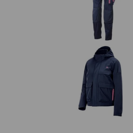
Nohavice do pása e.s.trail, dám
Zimná bunda e.s.trail, dámska