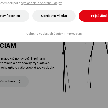
informácií pozri
Vyhlásenie o ochrane údajov
.
staviť cookies
Odmietnuť všetko
Prijať všet
Ochrana osobných údajov
|
Impressum
Y
K DOKONALÝM
CIAM
 pracovné nohavice? Stačí nám
eferencie a požiadavky. Vyhľadávač
toho určuje vaše osobné top výsledky.
aču nohavíc