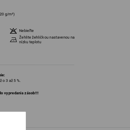
320 g/m²)
Nebieľte
Žehlite žehličkou nastavenou na
nízku teplotu
ie:
ž o 3 až 5 %.
 do vypredania zásob!!!