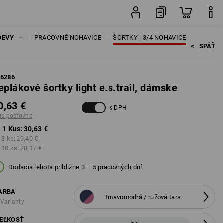
né
Kus
DEVY
DÁMSKE
PRACOVNÉ NOHAVICE
ŠORTKY | 3/4 NOHAVICE
<   
SPÄŤ
96286
eplákové šortky light e.s.trail, dámske
0,63 €
s DPH
us poštovné
 1 Kus:
30,63 €
 3 ks:
29,40 €
 10 ks:
28,17 €
Dodacia lehota približne 3 – 5 pracovných dní
ARBA
tmavomodrá / ružová tara
 Varianty
EĽKOSŤ