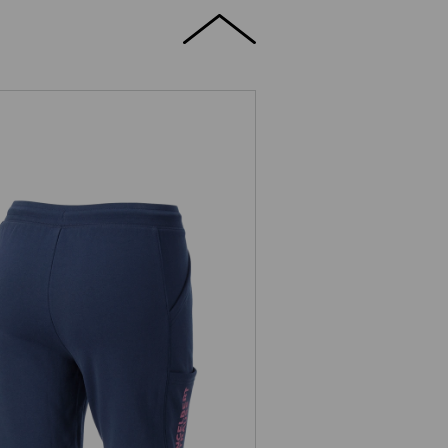
Teplákové šortky light e.s.trail,
dámske