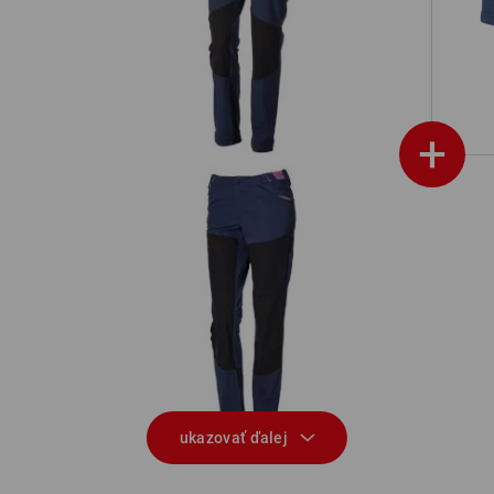
ske
Funkčné nohavice e.s.trail, dámske
+
Hybridná funkčné nohavice e.s.trail,
dámske
ukazovať ďalej