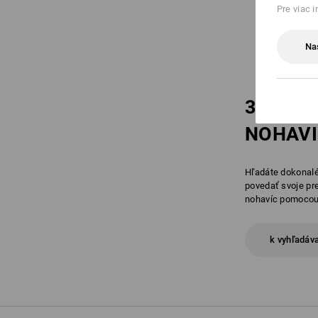
Pre viac 
Na
3 KROK
NOHAVI
Hľadáte dokonalé
povedať svoje pr
nohavíc pomocou 
k vyhľadáv