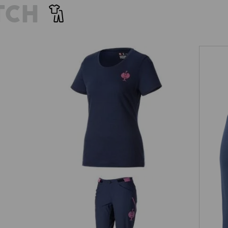
TCH
ňou
Tričko Merino e.s.trail, dámske