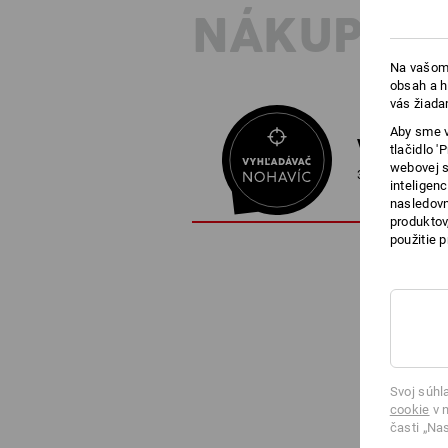
NÁKUPNÉ
Na vašom 
obsah a h
vás žiada
Aby sme v
VYHĽADÁVA
tlačidlo 
webovej s
3 kroky k doko
inteligen
nasledovn
produktov
použitie 
Svoj súhl
cookie
v n
časti „Na