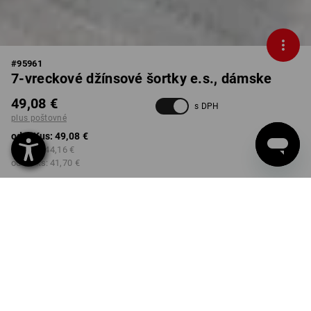
#
95961
7-vreckové džínsové šortky e.s., dámske
49,08 €
s DPH
plus poštovné
od 1 Kus:
49,08 €
od 3 ks:
44,16 €
od 10 ks:
41,70 €
Dodacia lehota približne 3 –
5 pracovných dní
FARBA
VEĽKOSŤ
34
vybrať
stonewashed