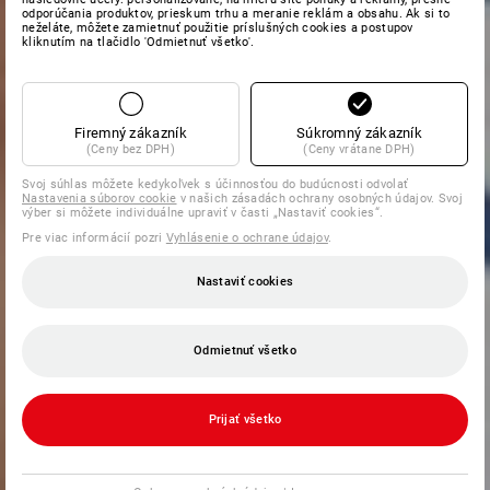
odporúčania produktov, prieskum trhu a meranie reklám a obsahu. Ak si to
neželáte, môžete zamietnuť použitie príslušných cookies a postupov
kliknutím na tlačidlo 'Odmietnuť všetko'.
Firemný zákazník
Súkromný zákazník
(Ceny bez DPH)
(Ceny vrátane DPH)
Svoj súhlas môžete kedykoľvek s účinnosťou do budúcnosti odvolať
Nastavenia súborov cookie
v našich zásadách ochrany osobných údajov. Svoj
výber si môžete individuálne upraviť v časti „Nastaviť cookies“.
Pre viac informácií pozri
Vyhlásenie o ochrane údajov
.
Nastaviť cookies
Odmietnuť všetko
Prijať všetko