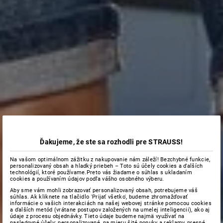
Ďakujeme, že ste sa rozhodli pre STRAUSS!
Na vašom optimálnom zážitku z nakupovanie nám záleží! Bezchybné funkcie,
personalizovaný obsah a hladký priebeh – Toto sú účely cookies a ďalších
technológií, ktoré používame.Preto vás žiadame o súhlas s ukladaním
cookies a používaním údajov podľa vášho osobného výberu.
Aby sme vám mohli zobrazovať personalizovaný obsah, potrebujeme váš
súhlas. Ak kliknete na tlačidlo 'Prijať všetko', budeme zhromažďovať
informácie o vašich interakciách na našej webovej stránke pomocou cookies
a ďalších metód (vrátane postupov založených na umelej inteligencii), ako aj
údaje z procesu objednávky. Tieto údaje budeme najmä využívať na
nasledovné účely: personalizované, na mieru šité ponuky a reklamy, presné