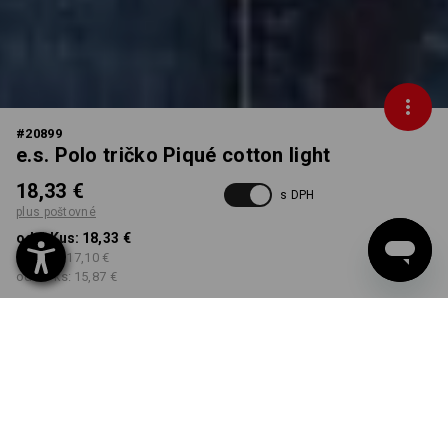
#
20899
e.s. Polo tričko Piqué cotton light
18,33 €
s DPH
plus poštovné
od 1 Kus:
18,33 €
od 3 ks:
17,10 €
od 10 ks:
15,87 €
Dodacia lehota približne 3
– 5 pracovných dní
FARBA
VEĽKOSŤ
M
vybrať
vybrať