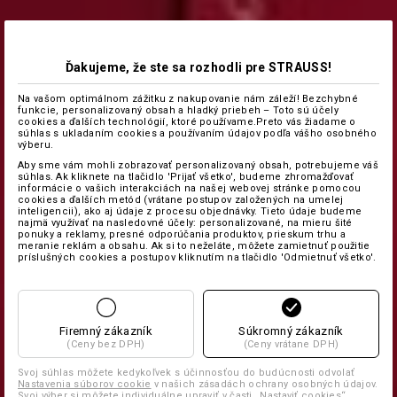
Ďakujeme, že ste sa rozhodli pre STRAUSS!
Na vašom optimálnom zážitku z nakupovanie nám záleží! Bezchybné
funkcie, personalizovaný obsah a hladký priebeh – Toto sú účely
cookies a ďalších technológií, ktoré používame.Preto vás žiadame o
súhlas s ukladaním cookies a používaním údajov podľa vášho osobného
výberu.
Aby sme vám mohli zobrazovať personalizovaný obsah, potrebujeme váš
súhlas. Ak kliknete na tlačidlo 'Prijať všetko', budeme zhromažďovať
informácie o vašich interakciách na našej webovej stránke pomocou
cookies a ďalších metód (vrátane postupov založených na umelej
inteligencii), ako aj údaje z procesu objednávky. Tieto údaje budeme
najmä využívať na nasledovné účely: personalizované, na mieru šité
ponuky a reklamy, presné odporúčania produktov, prieskum trhu a
meranie reklám a obsahu. Ak si to neželáte, môžete zamietnuť použitie
príslušných cookies a postupov kliknutím na tlačidlo 'Odmietnuť všetko'.
Firemný zákazník
Súkromný zákazník
(Ceny bez DPH)
(Ceny vrátane DPH)
Svoj súhlas môžete kedykoľvek s účinnosťou do budúcnosti odvolať
Nastavenia súborov cookie
v našich zásadách ochrany osobných údajov.
Svoj výber si môžete individuálne upraviť v časti „Nastaviť cookies“.