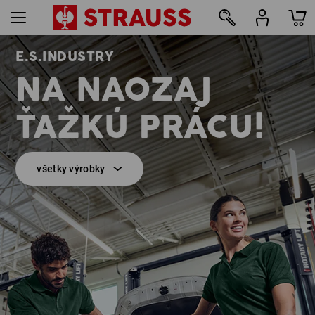
E.S.INDUSTRY
9
NA NAOZAJ
ŤAŽKÚ PRÁCU!
všetky výrobky