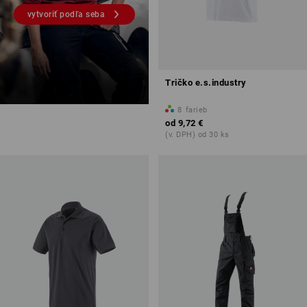
vytvoriť podľa seba
Tričko e.s.industry
8
farieb
od
9,72 €
(v. DPH) od 30 ks