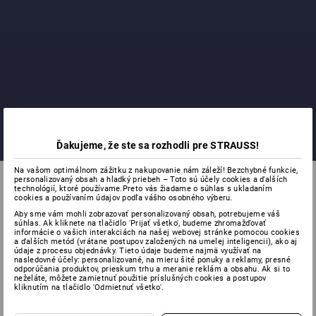
Ďakujeme, že ste sa rozhodli pre STRAUSS!
Na vašom optimálnom zážitku z nakupovanie nám záleží! Bezchybné funkcie,
personalizovaný obsah a hladký priebeh – Toto sú účely cookies a ďalších
technológií, ktoré používame.Preto vás žiadame o súhlas s ukladaním
cookies a používaním údajov podľa vášho osobného výberu.
Aby sme vám mohli zobrazovať personalizovaný obsah, potrebujeme váš
súhlas. Ak kliknete na tlačidlo 'Prijať všetko', budeme zhromažďovať
informácie o vašich interakciách na našej webovej stránke pomocou cookies
a ďalších metód (vrátane postupov založených na umelej inteligencii), ako aj
údaje z procesu objednávky. Tieto údaje budeme najmä využívať na
nasledovné účely: personalizované, na mieru šité ponuky a reklamy, presné
odporúčania produktov, prieskum trhu a meranie reklám a obsahu. Ak si to
NA ŠPECIÁLNE
neželáte, môžete zamietnuť použitie príslušných cookies a postupov
kliknutím na tlačidlo 'Odmietnuť všetko'.