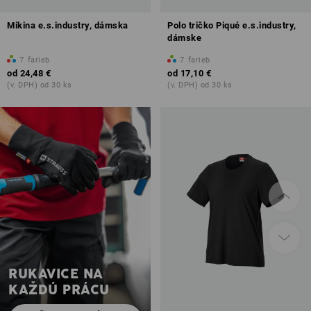
Mikina e.s.industry, dámska
Polo tričko Piqué e.s.industry,
dámske
7
farieb
7
farieb
od
24,48 €
od
17,10 €
(v. DPH) od 30 ks
(v. DPH) od 30 ks
RUKAVICE NA
KAŽDÚ PRÁCU