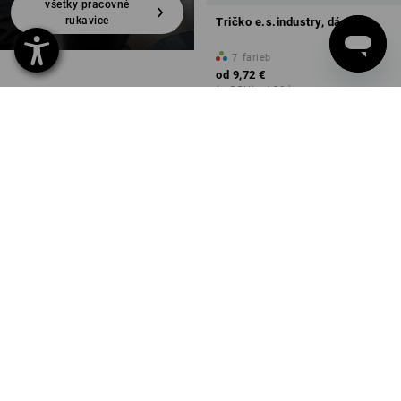
všetky pracovné
rukavice
Tričko e.s.industry, dámske
7
farieb
od
9,72 €
(v. DPH) od 30 ks
Už ste videli 9 z 9 položiek.
0232 441 795
ZÁKAZNÍCKY SERVIS