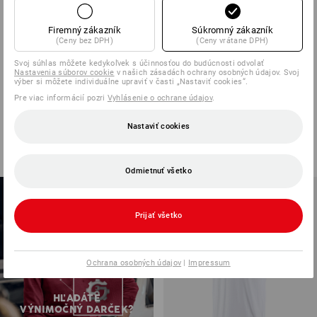
POŽIADAVKY
Firemný zákazník
Súkromný zákazník
(Ceny bez DPH)
(Ceny vrátane DPH)
Pánske
Dámske
Svoj súhlas môžete kedykoľvek s účinnosťou do budúcnosti odvolať
Nastavenia súborov cookie
v našich zásadách ochrany osobných údajov. Svoj
výber si môžete individuálne upraviť v časti „Nastaviť cookies“.
Pre viac informácií pozri
Vyhlásenie o ochrane údajov
.
všetky výrobky
Nastaviť cookies
Odmietnuť všetko
Prijať všetko
Ochrana osobných údajov
|
Impressum
HĽADÁTE
VÝNIMOČNÝ DARČEK?