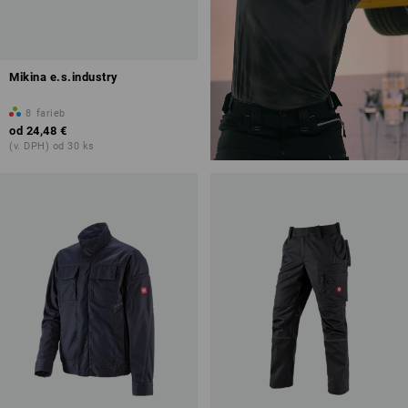
Mikina e.s.industry
8
farieb
od
24,48 €
(v. DPH) od 30 ks