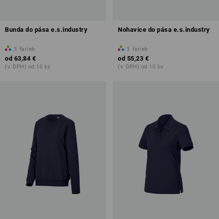
Bunda do pása e.s.industry
Nohavice do pása e.s.industry
3
farieb
3
farieb
od
63,84 €
od
55,23 €
(v. DPH) od 10 ks
(v. DPH) od 10 ks