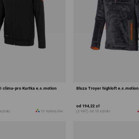
clima-pro Kurtka e.s.motion
Bluza Troyer highloft e.s.motion
od
194,22 zł
 sztuki
10
kolory/ów
(z VAT) od 10 sztuki