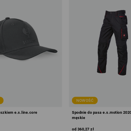
NOWOŚĆ
szkiem e.s.line.core
Spodnie do pasa e.s.motion 202
męskie
od
360,27 zł