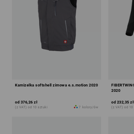
Kamizelka softshell zimowa e.s.motion 2020
FIBERTWIN® 
2020
od
376,26 zł
od
232,35 zł
(z VAT) od 10 sztuki
7
kolory/ów
(z VAT) od 10