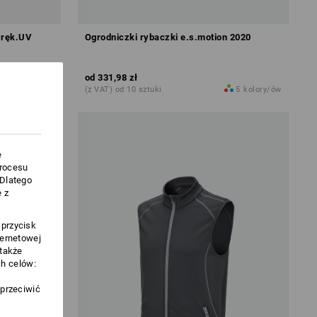
m ręk.UV
Ogrodniczki rybaczki e.s.motion 2020
od
331,98 zł
2
kolory/ów
(z VAT) od 10 sztuki
5
kolory/ów
e
procesu
.Dlatego
 z
 przycisk
ternetowej
 także
h celów:
sprzeciwić