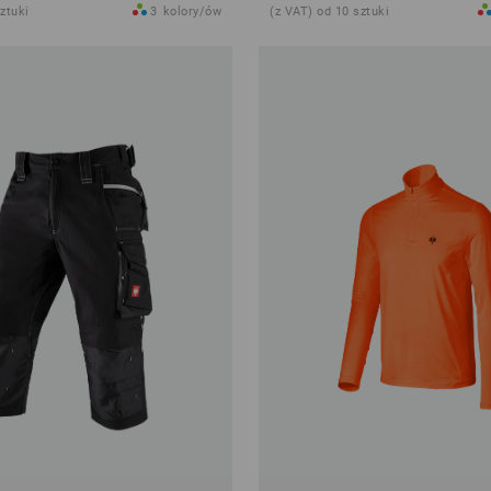
ztuki
3
kolory/ów
(z VAT) od 10 sztuki