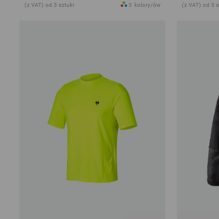
(z VAT) od 3 sztuki
3
kolory/ów
(z VAT) od 3 s