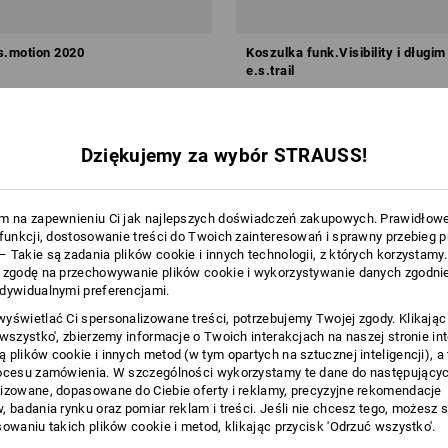
s.motion 2020
Koszulka funk.Visibility i długi
e.s.trail
od
110,58 zł
 sztuki
6
kolory/ów
(z VAT) od 10 sztuki
Dziękujemy za wybór STRAUSS!
m na zapewnieniu Ci jak najlepszych doświadczeń zakupowych. Prawidłow
 funkcji, dostosowanie treści do Twoich zainteresowań i sprawny przebieg 
 Takie są zadania plików cookie i innych technologii, z których korzystamy
 zgodę na przechowywanie plików cookie i wykorzystywanie danych zgodnie
dywidualnymi preferencjami.
yświetlać Ci spersonalizowane treści, potrzebujemy Twojej zgody. Klikając
 wszystko', zbierzemy informacje o Twoich interakcjach na naszej stronie in
 plików cookie i innych metod (w tym opartych na sztucznej inteligencji), a
ocesu zamówienia. W szczególności wykorzystamy te dane do następującyc
izowane, dopasowane do Ciebie oferty i reklamy, precyzyjne rekomendacje
, badania rynku oraz pomiar reklam i treści. Jeśli nie chcesz tego, możesz 
sowaniu takich plików cookie i metod, klikając przycisk 'Odrzuć wszystko'.