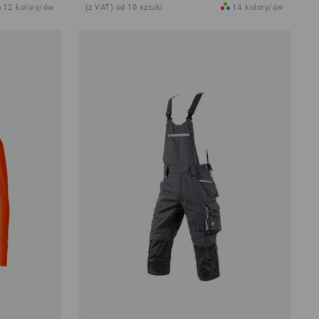
12
kolory/ów
(z VAT) od 10 sztuki
14
kolory/ów