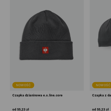
NOWOŚĆ
NOWOŚĆ
Czapka dzianinowa e.s.line.core
Czapka z da
od
55,23 zł
od
55,23 zł