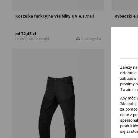
Koszulka funkcyjna Visibility UV e.s.trail
Rybaczki e.
od
72,45 zł
od
287,70 zł
(z VAT) od 10 sztuki
2
kolory/ów
(z VAT) od 10
Zależy na
działanie
zakupów –
prosimy o
Twoimi in
Aby móc w
'Akceptuj
za pomocą
dane z pr
spersonal
produktów
się zasto