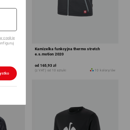
ów cookie
nfiguruj
otion 2020
Kamizelka funkcyjna thermo stretch
e.s.motion 2020
od
165,93 zł
8
kolory/ów
(z VAT) od 10 sztuki
10
kolory/ów
ystko