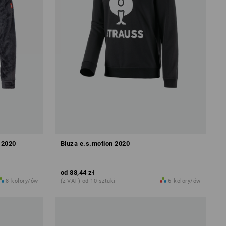
 2020
Bluza e.s.motion 2020
od
88,44 zł
8
kolory/ów
(z VAT) od 10 sztuki
6
kolory/ów