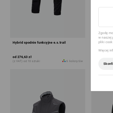
Zgodę moż
w naszej 
pliki cook
Hybrid spodnie funkcyjne e.s.trail
Spodnie p.d
superflex
Więcej in
od
276,63 zł
od
221,28 zł
(z VAT) od 10 sztuki
6
kolory/ów
(z VAT) od 10
Skonfi