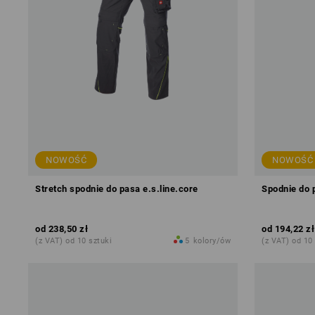
NOWOŚĆ
NOWOŚĆ
Stretch spodnie do pasa e.s.line.core
Spodnie do 
od
238,50 zł
od
194,22 zł
(z VAT) od 10 sztuki
5
kolory/ów
(z VAT) od 10