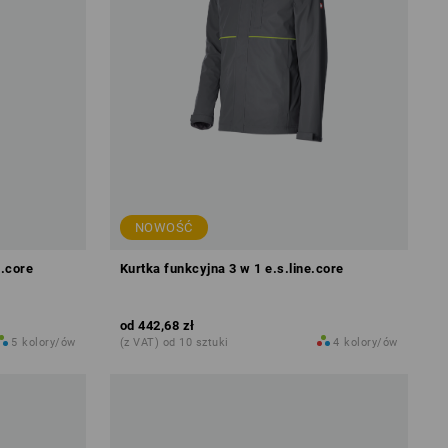
NOWOŚĆ
e.core
Kurtka funkcyjna 3 w 1 e.s.line.core
od
442,68 zł
5
kolory/ów
(z VAT) od 10 sztuki
4
kolory/ów