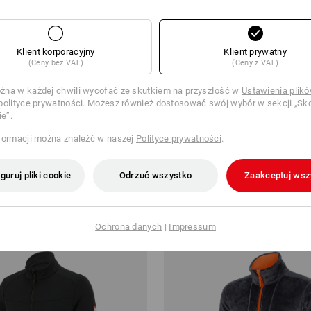
Klient korporacyjny
Klient prywatny
(Ceny bez VAT)
(Ceny z VAT)
na w każdej chwili wycofać ze skutkiem na przyszłość w
Ustawienia plik
polityce prywatności. Możesz również dostosować swój wybór w sekcji „Sko
ie”.
eszcz.do pasa e.s.motion 2020
Kurtka przeciwdeszczowa e.s.m
superflex
formacji można znaleźć w naszej
Polityce prywatności
.
od
304,92 zł
 sztuki
8
kolory/ów
(z VAT) od 10 sztuki
guruj pliki cookie
Odrzuć wszystko
Zaakceptuj wsz
Ochrona danych
|
Impressum