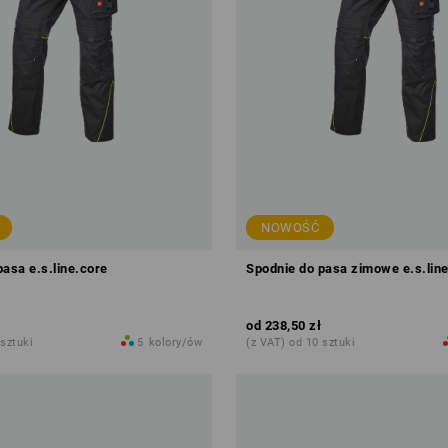
NOWOŚĆ
pasa e.s.line.core
Spodnie do pasa zimowe e.s.lin
od
238,50 zł
 sztuki
5
kolory/ów
(z VAT) od 10 sztuki