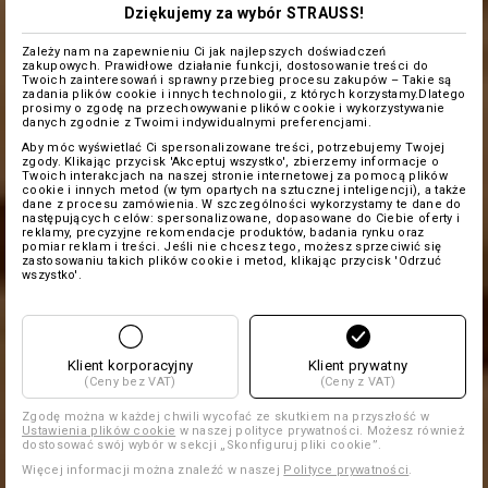
Dziękujemy za wybór STRAUSS!
Zależy nam na zapewnieniu Ci jak najlepszych doświadczeń
zakupowych. Prawidłowe działanie funkcji, dostosowanie treści do
Twoich zainteresowań i sprawny przebieg procesu zakupów – Takie są
zadania plików cookie i innych technologii, z których korzystamy.Dlatego
prosimy o zgodę na przechowywanie plików cookie i wykorzystywanie
danych zgodnie z Twoimi indywidualnymi preferencjami.
Aby móc wyświetlać Ci spersonalizowane treści, potrzebujemy Twojej
zgody. Klikając przycisk 'Akceptuj wszystko', zbierzemy informacje o
Twoich interakcjach na naszej stronie internetowej za pomocą plików
cookie i innych metod (w tym opartych na sztucznej inteligencji), a także
dane z procesu zamówienia. W szczególności wykorzystamy te dane do
następujących celów: spersonalizowane, dopasowane do Ciebie oferty i
reklamy, precyzyjne rekomendacje produktów, badania rynku oraz
pomiar reklam i treści. Jeśli nie chcesz tego, możesz sprzeciwić się
zastosowaniu takich plików cookie i metod, klikając przycisk 'Odrzuć
wszystko'.
Klient korporacyjny
Klient prywatny
(Ceny bez VAT)
(Ceny z VAT)
Zgodę można w każdej chwili wycofać ze skutkiem na przyszłość w
Ustawienia plików cookie
w naszej polityce prywatności. Możesz również
dostosować swój wybór w sekcji „Skonfiguruj pliki cookie”.
Więcej informacji można znaleźć w naszej
Polityce prywatności
.