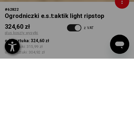
#
62822
Ogrodniczki e.s.t:aktik light ripstop
324,60 zł
z VAT
plus koszty wysyłki
od 1 sztuka:
324,60 zł
od 3 sztuki:
315,99 zł
od 10 sztuki:
304,92 zł
Czas dostawy ok.3–5 dni
robocze(ych)
KOLOR
ROZMIAR
46
wybierz
wybierz
pustynny brąz
Rabat ilościowy
od 1 sztuka
od 3 sztuki
od 10 sztuki