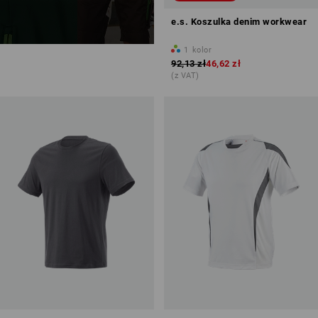
e.s. Koszulka denim workwear
1
kolor
92,13 zł
46,62 zł
(z VAT)