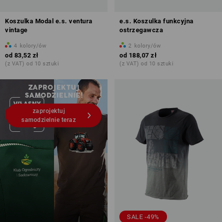
Koszulka Modal e.s. ventura
e.s. Koszulka funkcyjna
vintage
ostrzegawcza
4
kolory/ów
2
kolory/ów
od
83,52 zł
od
188,07 zł
(z VAT) od 10 sztuki
(z VAT) od 10 sztuki
Nadruki i hafty – od 1 szt.
ZAPROJEKTUJ
SAMODZIELNIE!
zaprojektuj
samodzielnie teraz
SALE -49%