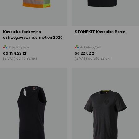
Koszulka funkcyjna
STONEKIT Koszulka Basic
ostrzegawcza e.s.motion 2020
2
kolory/ów
4
kolory/ów
od
194,22 zł
od
22,02 zł
(z VAT) od 10 sztuki
(z VAT) od 300 sztuki