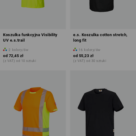
Koszulka funkcyjna Visibility
e.s. Koszulka cotton stretch,
UV e.s.trail
long fit
2
kolory/ów
16
kolory/ów
od
72,45 zł
od
55,23 zł
(z VAT) od 10 sztuki
(z VAT) od 30 sztuki