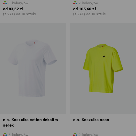
6
kolory/ów
2
kolory/ów
od
83,52 zł
od
105,66 zł
(z VAT) od 10 sztuki
(z VAT) od 10 sztuki
e.s. Koszulka cotton dekolt w
e.s. Koszulka neon
serek
6
kolory/ów
2
kolory/ów