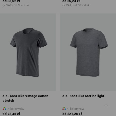
od
83,52 zł
od
55,23 zł
(z VAT) od 3 sztuki
(z VAT) od 30 sztuki
e.s. Koszulka vintage cotton
e.s. Koszulka Merino light
stretch
7
kolory/ów
4
kolory/ów
od
72,45 zł
od
221,28 zł