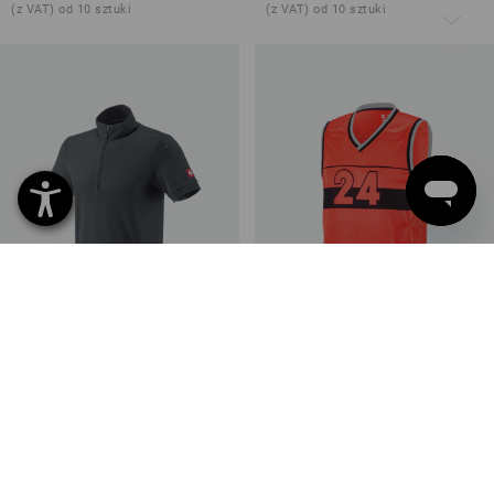
(z VAT) od 10 sztuki
(z VAT) od 10 sztuki
SALE -50%
e.s. Koszulka funkcyjna z
Koszulka funkcyjna
zamkiem błyskawicznym UV
e.s.ambition
2
kolory/ów
2
kolory/ów
od
161,01 zł
221,28 zł
110,58 zł
(z VAT) od 10 sztuki
(z VAT)