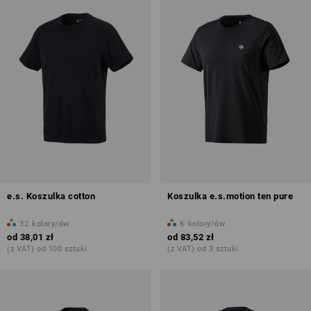
e.s. Koszulka cotton
Koszulka e.s.motion ten pure
32
kolory/ów
6
kolory/ów
od
38,01 zł
od
83,52 zł
(z VAT) od 100 sztuki
(z VAT) od 3 sztuki