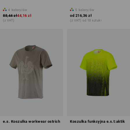
4
kolory/ów
5
kolory/ów
88,44 zł
44,16 zł
od
216,36 zł
(z VAT)
(z VAT) od 10 sztuki
e.s. Koszulka workwear ostrich
Koszulka funkcyjna e.s.t:aktik