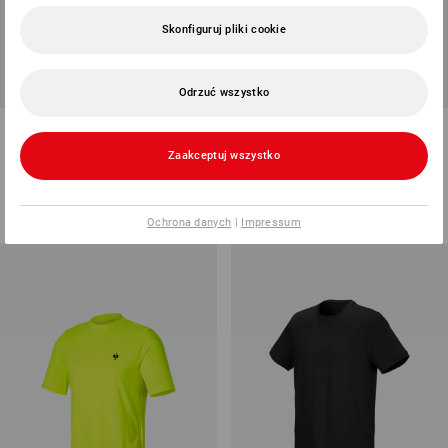
Skonfiguruj pliki cookie
SALE -44%
Odrzuć wszystko
Koszulka e.s.concrete
Koszulka funkcyjna
e.s.ambition
Zaakceptuj wszystko
7
kolory/ów
6
kolory/ów
od
77,37 zł
138,87 zł
77,37 zł
(z VAT) od 10 sztuki
(z VAT)
Ochrona danych
|
Impressum