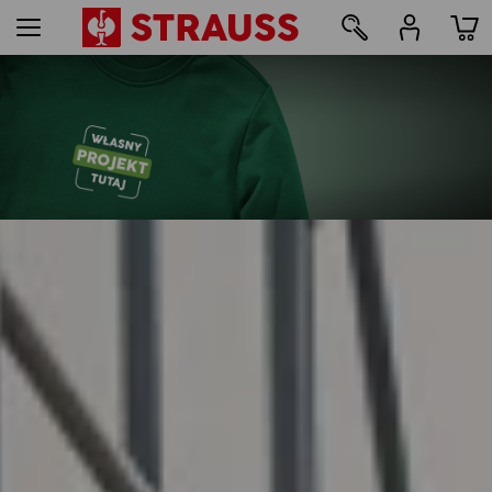
50
Nadruki i hafty – od 1 szt.
Łatwo zaprojektuj online teraz
dowiedz się więcej