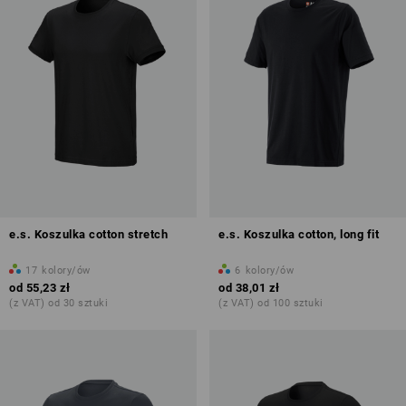
e.s. Koszulka cotton stretch
e.s. Koszulka cotton, long fit
17
kolory/ów
6
kolory/ów
od
55,23 zł
od
38,01 zł
(z VAT) od 30 sztuki
(z VAT) od 100 sztuki