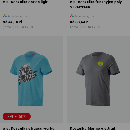
e.s. Koszulka cotton light
e.s. Koszulka funkcyjna poly
Silverfresh
6
kolory/ów
5
kolory/ów
od
44,16 zł
od
88,44 zł
(z VAT) od 10 sztuki
(z VAT) od 10 sztuki
SALE -50%
e.s. Koszulka strauss works
Koszulka Merino e.s.trail