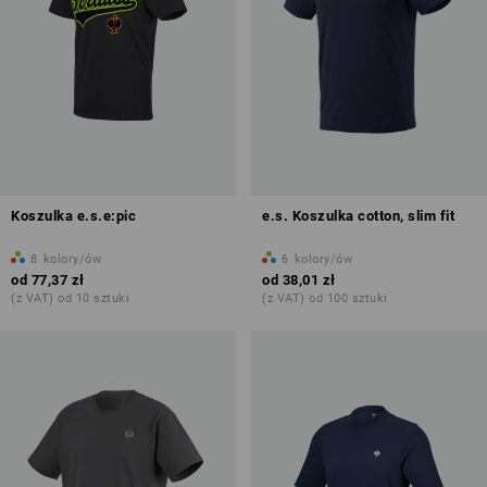
Koszulka e.s.e:pic
e.s. Koszulka cotton, slim fit
8
kolory/ów
6
kolory/ów
od
77,37 zł
od
38,01 zł
(z VAT) od 10 sztuki
(z VAT) od 100 sztuki