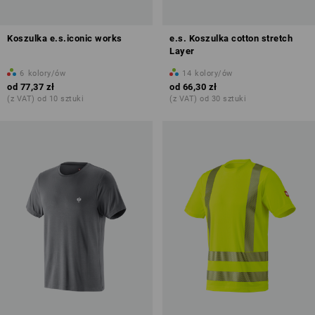
Koszulka e.s.iconic works
e.s. Koszulka cotton stretch
Layer
6
kolory/ów
14
kolory/ów
od
77,37 zł
od
66,30 zł
(z VAT) od 10 sztuki
(z VAT) od 30 sztuki