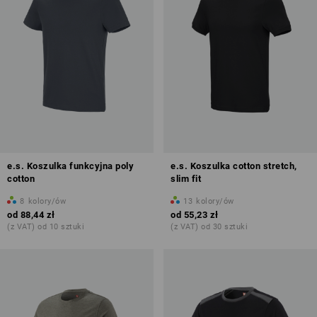
e.s. Koszulka funkcyjna poly
e.s. Koszulka cotton stretch,
cotton
slim fit
8
kolory/ów
13
kolory/ów
od
88,44 zł
od
55,23 zł
(z VAT) od 10 sztuki
(z VAT) od 30 sztuki