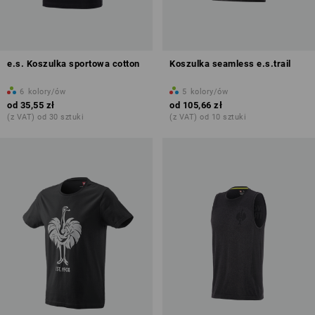
e.s. Koszulka sportowa cotton
Koszulka seamless e.s.trail
6
kolory/ów
5
kolory/ów
od
35,55 zł
od
105,66 zł
(z VAT) od 30 sztuki
(z VAT) od 10 sztuki