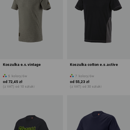
Koszulka e.s.vintage
Koszulka cotton e.s.active
5
kolory/ów
7
kolory/ów
od
72,45 zł
od
55,23 zł
(z VAT) od 10 sztuki
(z VAT) od 30 sztuki