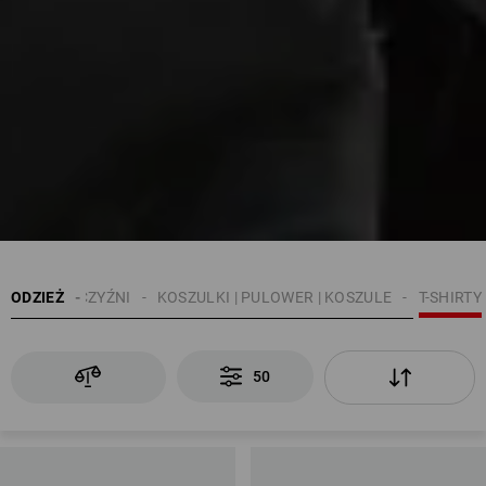
ODZIEŻ
MĘŻCZYŹNI
KOSZULKI | PULOWER | KOSZULE
T-SHIRTY
50