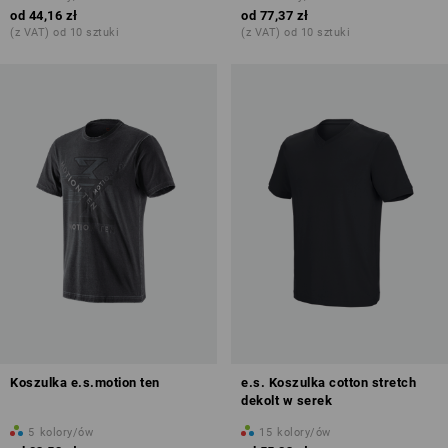
od
44,16 zł
od
77,37 zł
(z VAT) od 10 sztuki
(z VAT) od 10 sztuki
Koszulka e.s.motion ten
e.s. Koszulka cotton stretch
dekolt w serek
5
kolory/ów
15
kolory/ów