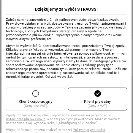
Dziękujemy za wybór STRAUSS!
Zależy nam na zapewnieniu Ci jak najlepszych doświadczeń zakupowych.
Prawidłowe działanie funkcji, dostosowanie treści do Twoich zainteresowań i
sprawny przebieg procesu zakupów – Takie są zadania plików cookie i innych
technologii, z których korzystamy.Dlatego prosimy o zgodę na
przechowywanie plików cookie i wykorzystywanie danych zgodnie z Twoimi
indywidualnymi preferencjami.
Koszulka e.s.industry
Koszulka e.s.trail graphic
Aby móc wyświetlać Ci spersonalizowane treści, potrzebujemy Twojej zgody.
Klikając przycisk 'Akceptuj wszystko', zbierzemy informacje o Twoich
interakcjach na naszej stronie internetowej za pomocą plików cookie i innych
8
kolory/ów
3
kolory/ów
metod (w tym opartych na sztucznej inteligencji), a także dane z procesu
zamówienia. W szczególności wykorzystamy te dane do następujących celów:
od
44,16 zł
od
99,51 zł
spersonalizowane, dopasowane do Ciebie oferty i reklamy, precyzyjne
(z VAT) od 30 sztuki
(z VAT) od 10 sztuki
rekomendacje produktów, badania rynku oraz pomiar reklam i treści. Jeśli nie
chcesz tego, możesz sprzeciwić się zastosowaniu takich plików cookie i
metod, klikając przycisk 'Odrzuć wszystko'.
Klient korporacyjny
Klient prywatny
(Ceny bez VAT)
(Ceny z VAT)
Zgodę można w każdej chwili wycofać ze skutkiem na przyszłość w
Ustawienia plików cookie
w naszej polityce prywatności. Możesz również
dostosować swój wybór w sekcji „Skonfiguruj pliki cookie”.
Więcej informacji można znaleźć w naszej
Polityce prywatności
.