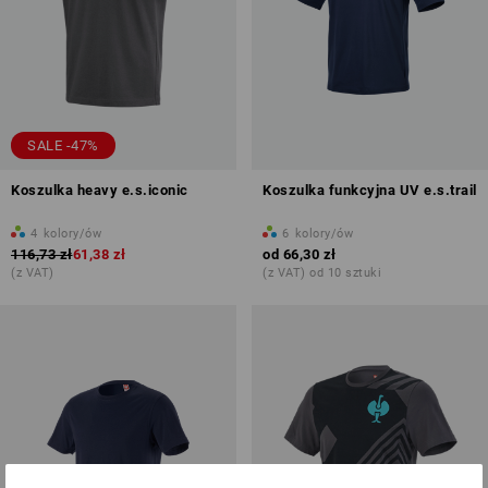
SALE -47%
Koszulka heavy e.s.iconic
Koszulka funkcyjna UV e.s.trail
4
kolory/ów
6
kolory/ów
116,73 zł
61,38 zł
od
66,30 zł
(z VAT)
(z VAT) od 10 sztuki