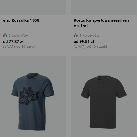
e.s. Koszulka 1908
Koszulka sportowa seamless
e.s.trail
8
kolory/ów
5
kolory/ów
od
77,37 zł
od
99,51 zł
(z VAT) od 10 sztuki
(z VAT) od 10 sztuki