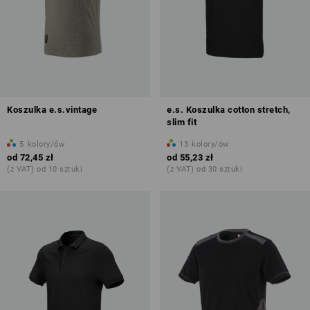
Koszulka e.s.vintage
e.s. Koszulka cotton stretch,
slim fit
5
kolory/ów
13
kolory/ów
od
72,45 zł
od
55,23 zł
(z VAT) od 10 sztuki
(z VAT) od 30 sztuki