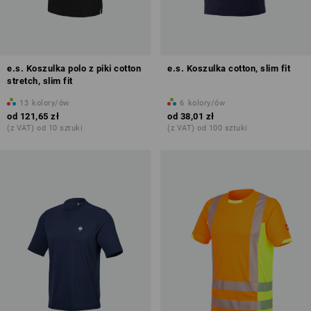
e.s. Koszulka polo z piki cotton
e.s. Koszulka cotton, slim fit
stretch, slim fit
13
kolory/ów
6
kolory/ów
od
121,65 zł
od
38,01 zł
(z VAT) od 10 sztuki
(z VAT) od 100 sztuki