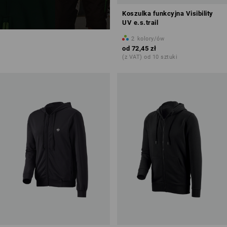
Koszulka funkcyjna Visibility
UV e.s.trail
2
kolory/ów
od
72,45 zł
(z VAT) od 10 sztuki