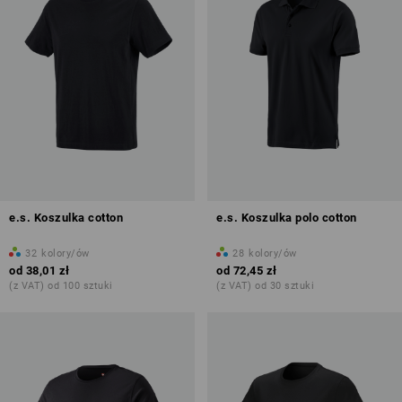
e.s. Koszulka cotton
e.s. Koszulka polo cotton
32
kolory/ów
28
kolory/ów
od
38,01 zł
od
72,45 zł
(z VAT) od 100 sztuki
(z VAT) od 30 sztuki