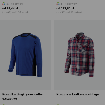
27
kolory/ów
11
kolory/ów
od
88,44 zł
od
127,80 zł
(z VAT) od 100 sztuki
(z VAT) od 10 sztuki
Koszulka długi rękaw cotton
Koszula w kratkę e.s.vintage
e.s.active