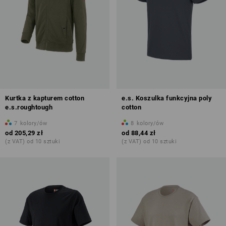
Kurtka z kapturem cotton
e.s. Koszulka funkcyjna poly
e.s.roughtough
cotton
7
kolory/ów
8
kolory/ów
od
205,29 zł
od
88,44 zł
(z VAT) od 10 sztuki
(z VAT) od 10 sztuki