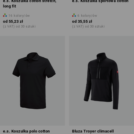
e.s. Koszulka cotton stretch,
e.s. Koszulka sportowa cotton
long fit
16
kolory/ów
6
kolory/ów
od
55,23 zł
od
35,55 zł
(z VAT) od 30 sztuki
(z VAT) od 30 sztuki
e.s. Koszulka polo cotton
Bluza Troyer climacell