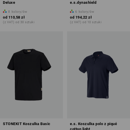
Deluxe
e.s.dynashield
8
kolory/ów
6
kolory/ów
od
110,58 zł
od
194,22 zł
(z VAT) od 30 sztuki
(z VAT) od 10 sztuki
STONEKIT Koszulka Basic
e.s. Koszulka polo z piqué
cotton light