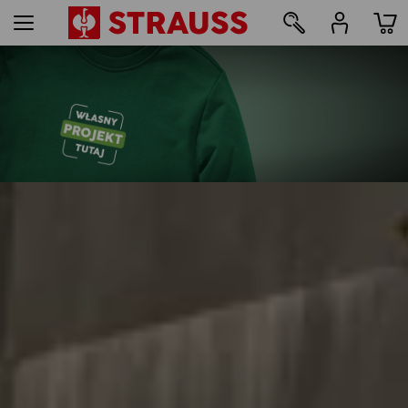
169
Nadruki i hafty – od 1 szt.
Łatwo zaprojektuj online teraz
dowiedz się więcej