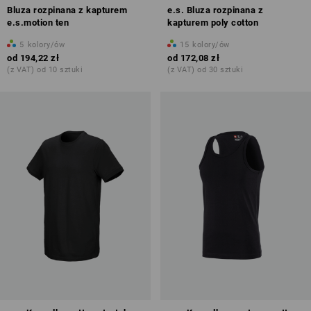
Bluza rozpinana z kapturem
e.s. Bluza rozpinana z
e.s.motion ten
kapturem poly cotton
5
kolory/ów
15
kolory/ów
od
194,22 zł
od
172,08 zł
(z VAT) od 10 sztuki
(z VAT) od 30 sztuki