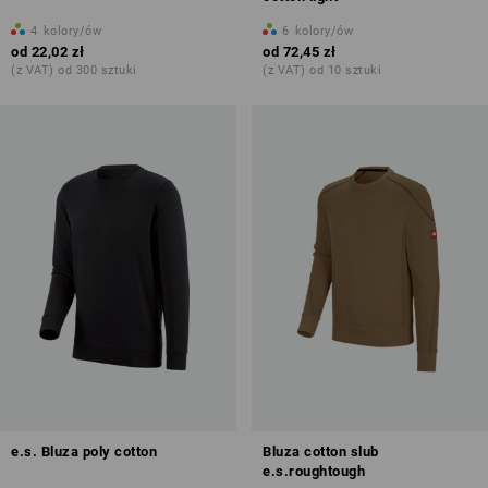
4
kolory/ów
6
kolory/ów
od
22,02 zł
od
72,45 zł
(z VAT) od 300 sztuki
(z VAT) od 10 sztuki
e.s. Bluza poly cotton
Bluza cotton slub
e.s.roughtough