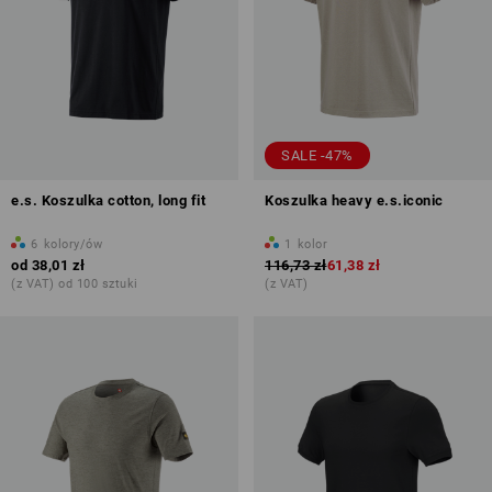
SALE -47%
e.s. Koszulka cotton, long fit
Koszulka heavy e.s.iconic
6
kolory/ów
1
kolor
od
38,01 zł
116,73 zł
61,38 zł
(z VAT) od 100 sztuki
(z VAT)