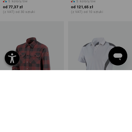
5
kolory/ów
5
kolory/ów
od
77,37 zł
od
121,65 zł
(z VAT) od 30 sztuki
(z VAT) od 10 sztuki
Koszula w kratkę e.s.iconic
e.s. Koszulka funkcyjna polo
poly Silverfresh
4
kolory/ów
6
kolory/ów