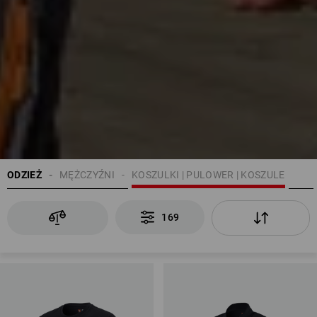
ODZIEŻ
MĘŻCZYŹNI
KOSZULKI | PULOWER | KOSZULE
169