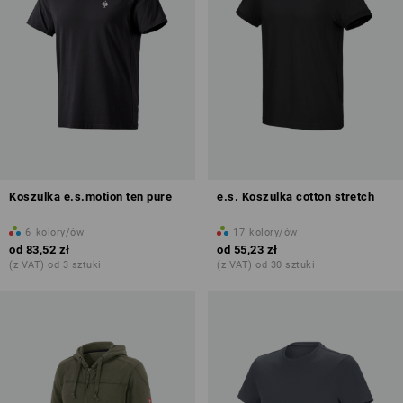
Koszulka e.s.motion ten pure
e.s. Koszulka cotton stretch
6
kolory/ów
17
kolory/ów
od
83,52 zł
od
55,23 zł
(z VAT) od 3 sztuki
(z VAT) od 30 sztuki