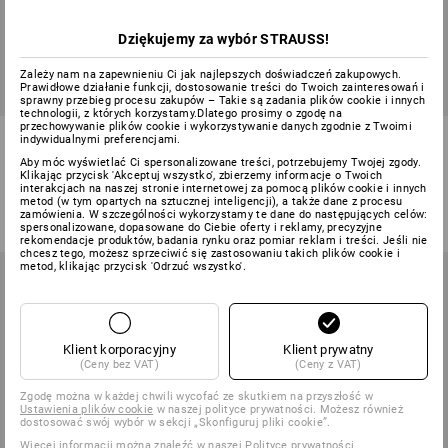
Dziękujemy za wybór STRAUSS!
Zależy nam na zapewnieniu Ci jak najlepszych doświadczeń zakupowych.
Prawidłowe działanie funkcji, dostosowanie treści do Twoich zainteresowań i
sprawny przebieg procesu zakupów – Takie są zadania plików cookie i innych
technologii, z których korzystamy.Dlatego prosimy o zgodę na
przechowywanie plików cookie i wykorzystywanie danych zgodnie z Twoimi
e.s. Koszulka polo cotton
Koszulka e.s.e:pic
indywidualnymi preferencjami.
Deluxe Colour
Aby móc wyświetlać Ci spersonalizowane treści, potrzebujemy Twojej zgody.
Klikając przycisk 'Akceptuj wszystko', zbierzemy informacje o Twoich
9
kolory/ów
8
kolory/ów
interakcjach na naszej stronie internetowej za pomocą plików cookie i innych
metod (w tym opartych na sztucznej inteligencji), a także dane z procesu
od
121,65 zł
od
77,37 zł
zamówienia. W szczególności wykorzystamy te dane do następujących celów:
(z VAT) od 30 sztuki
(z VAT) od 10 sztuki
spersonalizowane, dopasowane do Ciebie oferty i reklamy, precyzyjne
rekomendacje produktów, badania rynku oraz pomiar reklam i treści. Jeśli nie
chcesz tego, możesz sprzeciwić się zastosowaniu takich plików cookie i
metod, klikając przycisk 'Odrzuć wszystko'.
Klient korporacyjny
Klient prywatny
(Ceny bez VAT)
(Ceny z VAT)
Zgodę można w każdej chwili wycofać ze skutkiem na przyszłość w
Ustawienia plików cookie
w naszej polityce prywatności. Możesz również
dostosować swój wybór w sekcji „Skonfiguruj pliki cookie”.
Więcej informacji można znaleźć w naszej
Polityce prywatności
.