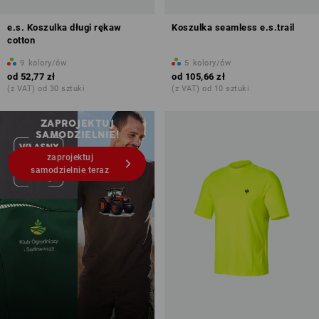
e.s. Koszulka długi rękaw
Koszulka seamless e.s.trail
cotton
9
kolory/ów
5
kolory/ów
od
52,77 zł
od
105,66 zł
(z VAT) od 30 sztuki
(z VAT) od 10 sztuki
Nadruki i hafty – od 1 szt.
ZAPROJEKTUJ
SAMODZIELNIE!
zaprojektuj
samodzielnie teraz