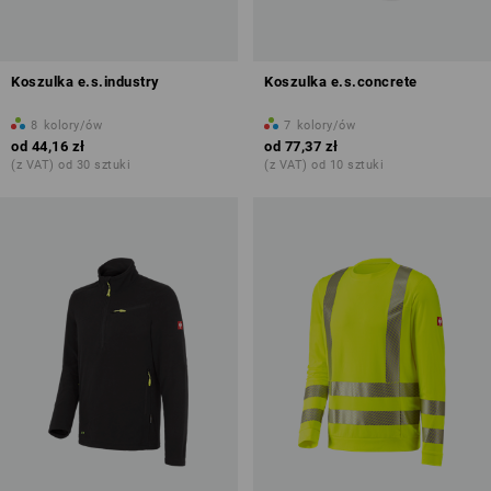
Koszulka e.s.industry
Koszulka e.s.concrete
8
kolory/ów
7
kolory/ów
od
44,16 zł
od
77,37 zł
(z VAT) od 30 sztuki
(z VAT) od 10 sztuki