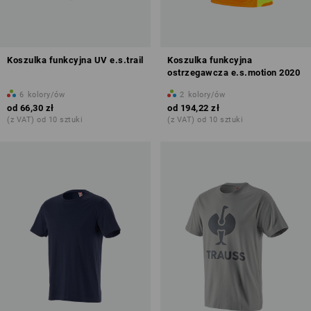
Koszulka funkcyjna UV e.s.trail
Koszulka funkcyjna
ostrzegawcza e.s.motion 2020
6
kolory/ów
2
kolory/ów
od
66,30 zł
od
194,22 zł
(z VAT) od 10 sztuki
(z VAT) od 10 sztuki