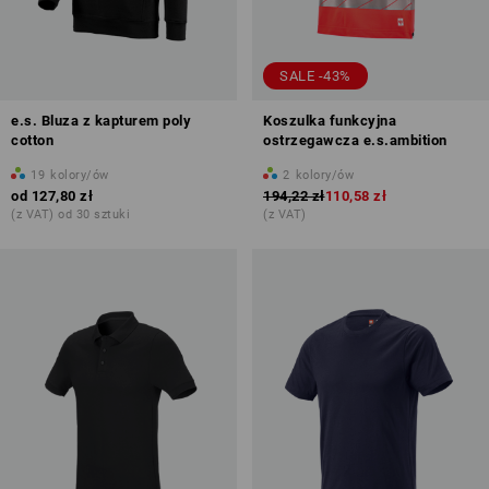
SALE -43%
e.s. Bluza z kapturem poly
Koszulka funkcyjna
cotton
ostrzegawcza e.s.ambition
19
kolory/ów
2
kolory/ów
od
127,80 zł
194,22 zł
110,58 zł
(z VAT) od 30 sztuki
(z VAT)