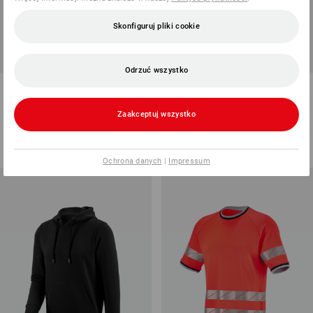
Skonfiguruj pliki cookie
SALE -44%
Odrzuć wszystko
Koszulka e.s.trail graphic
Koszulka funkcyjna
e.s.ambition
Zaakceptuj wszystko
3
kolory/ów
1
kolor
od
99,51 zł
138,87 zł
77,37 zł
(z VAT) od 10 sztuki
(z VAT)
Ochrona danych
|
Impressum