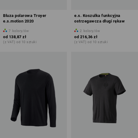
Bluza polarowa Troyer
e.s. Koszulka funkcyjna
e.s.motion 2020
ostrzegawcza długi rękaw
7
kolory/ów
2
kolory/ów
od
138,87 zł
od
216,36 zł
(z VAT) od 10 sztuki
(z VAT) od 10 sztuki