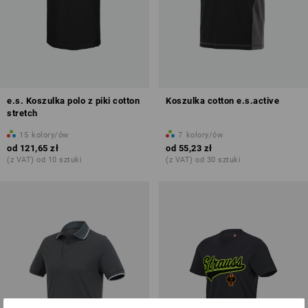
e.s. Koszulka polo z piki cotton
Koszulka cotton e.s.active
stretch
15
kolory/ów
7
kolory/ów
od
121,65 zł
od
55,23 zł
(z VAT) od 10 sztuki
(z VAT) od 30 sztuki