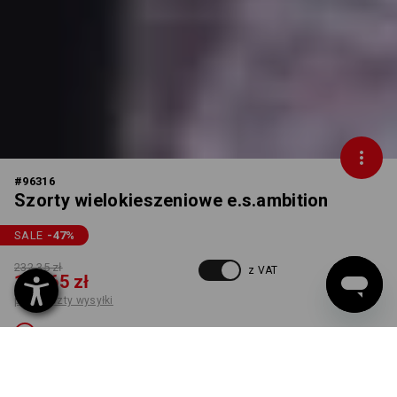
#
96316
Szorty wielokieszeniowe e.s.ambition
SALE
-47
%
232,35 zł
z VAT
121,65 zł
plus koszty wysyłki
Niedostępne
KOLOR
ROZMIAR