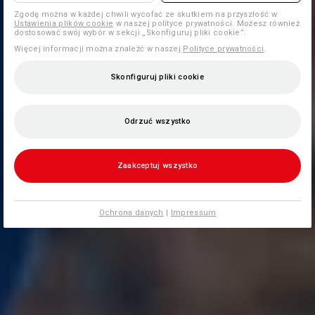
Zgodę można w każdej chwili wycofać ze skutkiem na przyszłość w
Ustawienia plików cookie
w naszej polityce prywatności. Możesz również
dostosować swój wybór w sekcji „Skonfiguruj pliki cookie”.
Więcej informacji można znaleźć w naszej
Polityce prywatności
.
Skonfiguruj pliki cookie
Odrzuć wszystko
Zaakceptuj wszystko
Ochrona danych
|
Impressum