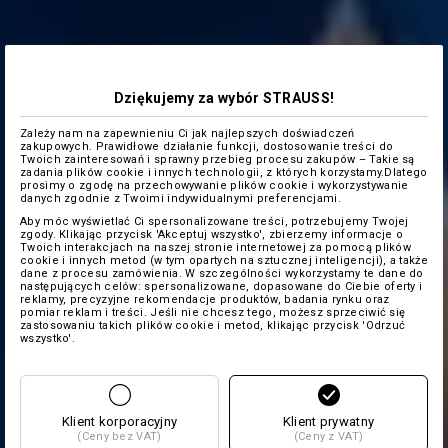
Dziękujemy za wybór STRAUSS!
Zależy nam na zapewnieniu Ci jak najlepszych doświadczeń
zakupowych. Prawidłowe działanie funkcji, dostosowanie treści do
Twoich zainteresowań i sprawny przebieg procesu zakupów – Takie są
zadania plików cookie i innych technologii, z których korzystamy.Dlatego
prosimy o zgodę na przechowywanie plików cookie i wykorzystywanie
danych zgodnie z Twoimi indywidualnymi preferencjami.
Aby móc wyświetlać Ci spersonalizowane treści, potrzebujemy Twojej
zgody. Klikając przycisk 'Akceptuj wszystko', zbierzemy informacje o
Twoich interakcjach na naszej stronie internetowej za pomocą plików
cookie i innych metod (w tym opartych na sztucznej inteligencji), a także
dane z procesu zamówienia. W szczególności wykorzystamy te dane do
następujących celów: spersonalizowane, dopasowane do Ciebie oferty i
reklamy, precyzyjne rekomendacje produktów, badania rynku oraz
pomiar reklam i treści. Jeśli nie chcesz tego, możesz sprzeciwić się
zastosowaniu takich plików cookie i metod, klikając przycisk 'Odrzuć
wszystko'.
Klient korporacyjny
Klient prywatny
(Ceny bez VAT)
(Ceny z VAT)