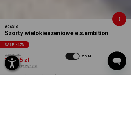
#
96310
Szorty wielokieszeniowe e.s.ambition
SALE
-47
%
232,35 zł
z VAT
121,65 zł
plus koszty wysyłki
Czas dostawy ok.3–5 dni
robocze(ych)
KOLOR
ROZMIAR
48
wybierz
wybierz
czarny