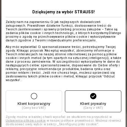
Dziękujemy za wybór STRAUSS!
Zależy nam na zapewnieniu Ci jak najlepszych doświadczeń
zakupowych. Prawidłowe działanie funkcji, dostosowanie treści do
Twoich zainteresowań i sprawny przebieg procesu zakupów – Takie są
zadania plików cookie i innych technologii, z których korzystamy.Dlatego
prosimy o zgodę na przechowywanie plików cookie i wykorzystywanie
danych zgodnie z Twoimi indywidualnymi preferencjami.
Aby móc wyświetlać Ci spersonalizowane treści, potrzebujemy Twojej
zgody. Klikając przycisk 'Akceptuj wszystko', zbierzemy informacje o
Twoich interakcjach na naszej stronie internetowej za pomocą plików
cookie i innych metod (w tym opartych na sztucznej inteligencji), a także
dane z procesu zamówienia. W szczególności wykorzystamy te dane do
następujących celów: spersonalizowane, dopasowane do Ciebie oferty i
reklamy, precyzyjne rekomendacje produktów, badania rynku oraz
pomiar reklam i treści. Jeśli nie chcesz tego, możesz sprzeciwić się
zastosowaniu takich plików cookie i metod, klikając przycisk 'Odrzuć
wszystko'.
Klient korporacyjny
Klient prywatny
(Ceny bez VAT)
(Ceny z VAT)
Zgodę można w każdej chwili wycofać ze skutkiem na przyszłość w
Ustawienia plików cookie
w naszej polityce prywatności. Możesz również
dostosować swój wybór w sekcji „Skonfiguruj pliki cookie”.