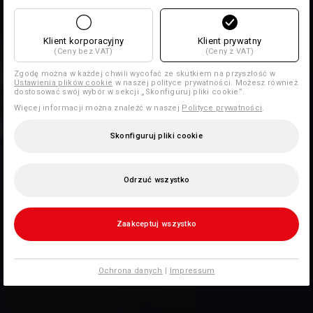
Klient korporacyjny
Klient prywatny
(Ceny bez VAT)
(Ceny z VAT)
Zgodę można w każdej chwili wycofać ze skutkiem na przyszłość w
Ustawienia plików cookie
w naszej polityce prywatności. Możesz również
dostosować swój wybór w sekcji „Skonfiguruj pliki cookie”.
Więcej informacji można znaleźć w naszej
Polityce prywatności
.
Skonfiguruj pliki cookie
Odrzuć wszystko
Zaakceptuj wszystko
Ochrona danych
|
Impressum