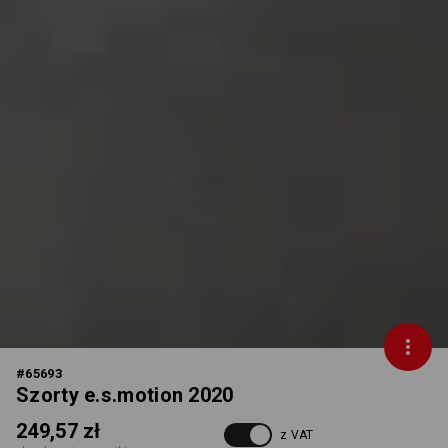
#
65693
Szorty e.s.motion 2020
249,57 zł
z VAT