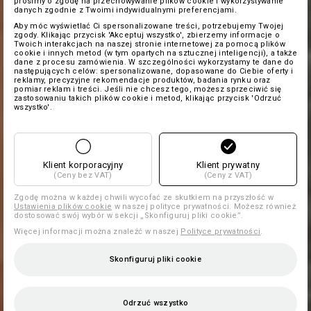
prosimy o zgodę na przechowywanie plików cookie i wykorzystywanie
danych zgodnie z Twoimi indywidualnymi preferencjami.
Aby móc wyświetlać Ci spersonalizowane treści, potrzebujemy Twojej
zgody. Klikając przycisk 'Akceptuj wszystko', zbierzemy informacje o
Twoich interakcjach na naszej stronie internetowej za pomocą plików
cookie i innych metod (w tym opartych na sztucznej inteligencji), a także
dane z procesu zamówienia. W szczególności wykorzystamy te dane do
następujących celów: spersonalizowane, dopasowane do Ciebie oferty i
reklamy, precyzyjne rekomendacje produktów, badania rynku oraz
pomiar reklam i treści. Jeśli nie chcesz tego, możesz sprzeciwić się
zastosowaniu takich plików cookie i metod, klikając przycisk 'Odrzuć
wszystko'.
Klient korporacyjny
Klient prywatny
(Ceny bez VAT)
(Ceny z VAT)
Zgodę można w każdej chwili wycofać ze skutkiem na przyszłość w
Ustawienia plików cookie
w naszej polityce prywatności. Możesz również
dostosować swój wybór w sekcji „Skonfiguruj pliki cookie”.
Więcej informacji można znaleźć w naszej
Polityce prywatności
.
Skonfiguruj pliki cookie
Odrzuć wszystko