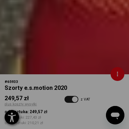
#
65933
Szorty e.s.motion 2020
249,57 zł
z VAT
plus koszty wysyłki
od 1 sztuka:
249,57 zł
od 5 sztuki:
227,43 zł
od 20 sztuki:
210,21 zł