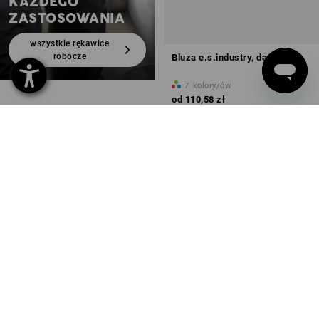
KAŻDEGO
ZASTOSOWANIA
wszystkie rękawice
robocze
Bluza e.s.industry, damska
7
kolory/ów
od
110,58 zł
(z VAT) od 30 sztuki
Obejrzałeś(-aś) już 9 z 9 artykułów.
SERWIS 032 630 44 53