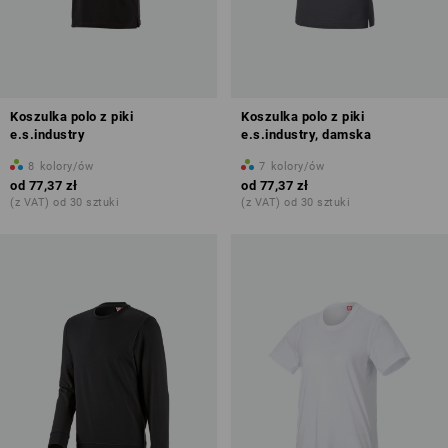
Koszulka polo z piki
Koszulka polo z piki
e.s.industry
e.s.industry, damska
8
kolory/ów
7
kolory/ów
od
77,37 zł
od
77,37 zł
(z VAT) od 30 sztuki
(z VAT) od 30 sztuki