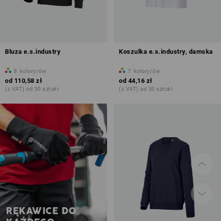
Bluza e.s.industry
Koszulka e.s.industry, damska
8
kolory/ów
7
kolory/ów
od
110,58 zł
od
44,16 zł
(z VAT) od 30 sztuki
(z VAT) od 30 sztuki
RĘKAWICE DO