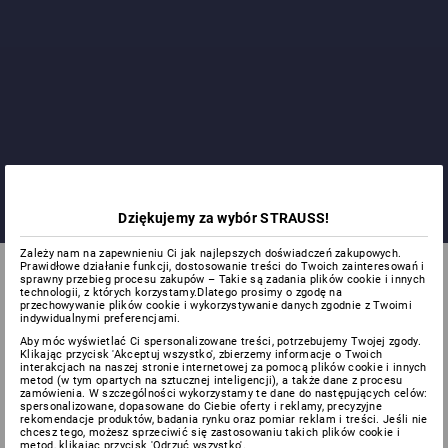
Dziękujemy za wybór STRAUSS!
Zależy nam na zapewnieniu Ci jak najlepszych doświadczeń zakupowych.
Prawidłowe działanie funkcji, dostosowanie treści do Twoich zainteresowań i
sprawny przebieg procesu zakupów – Takie są zadania plików cookie i innych
technologii, z których korzystamy.Dlatego prosimy o zgodę na
przechowywanie plików cookie i wykorzystywanie danych zgodnie z Twoimi
indywidualnymi preferencjami.
Aby móc wyświetlać Ci spersonalizowane treści, potrzebujemy Twojej zgody.
Klikając przycisk 'Akceptuj wszystko', zbierzemy informacje o Twoich
interakcjach na naszej stronie internetowej za pomocą plików cookie i innych
metod (w tym opartych na sztucznej inteligencji), a także dane z procesu
zamówienia. W szczególności wykorzystamy te dane do następujących celów:
spersonalizowane, dopasowane do Ciebie oferty i reklamy, precyzyjne
DLA
rekomendacje produktów, badania rynku oraz pomiar reklam i treści. Jeśli nie
chcesz tego, możesz sprzeciwić się zastosowaniu takich plików cookie i
metod, klikając przycisk 'Odrzuć wszystko'.