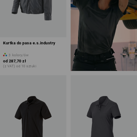
Kurtka do pasa e.s.industry
3
kolory/ów
od
287,70 zł
(z VAT) od 10 sztuki