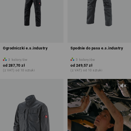
Ogrodniczki e.s.industry
Spodnie do pasa e.s.industry
3
kolory/ów
3
kolory/ów
od
287,70 zł
od
249,57 zł
(z VAT) od 10 sztuki
(z VAT) od 10 sztuki