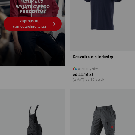
SZUKASZ
WYJĄTKOWEGO
PREZENTU?
zaprojektuj
samodzielnie teraz
Koszulka e.s.industry
8
kolory/ów
od
44,16 zł
(z VAT) od 30 sztuki