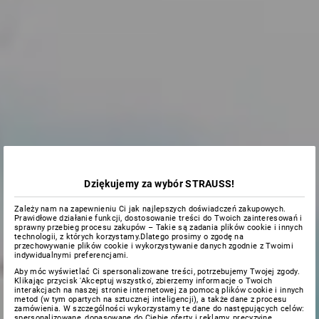
Dziękujemy za wybór STRAUSS!
Zależy nam na zapewnieniu Ci jak najlepszych doświadczeń zakupowych.
Prawidłowe działanie funkcji, dostosowanie treści do Twoich zainteresowań i
sprawny przebieg procesu zakupów – Takie są zadania plików cookie i innych
technologii, z których korzystamy.Dlatego prosimy o zgodę na
przechowywanie plików cookie i wykorzystywanie danych zgodnie z Twoimi
indywidualnymi preferencjami.
Aby móc wyświetlać Ci spersonalizowane treści, potrzebujemy Twojej zgody.
Klikając przycisk 'Akceptuj wszystko', zbierzemy informacje o Twoich
interakcjach na naszej stronie internetowej za pomocą plików cookie i innych
metod (w tym opartych na sztucznej inteligencji), a także dane z procesu
zamówienia. W szczególności wykorzystamy te dane do następujących celów:
spersonalizowane, dopasowane do Ciebie oferty i reklamy, precyzyjne