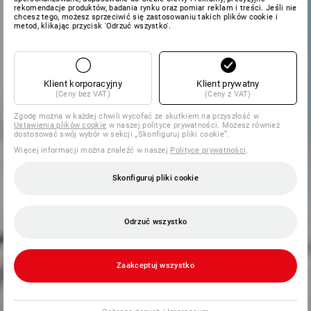
rekomendacje produktów, badania rynku oraz pomiar reklam i treści. Jeśli nie
chcesz tego, możesz sprzeciwić się zastosowaniu takich plików cookie i
metod, klikając przycisk 'Odrzuć wszystko'.
Klient korporacyjny
Klient prywatny
(Ceny bez VAT)
(Ceny z VAT)
Zgodę można w każdej chwili wycofać ze skutkiem na przyszłość w
Ustawienia plików cookie
w naszej polityce prywatności. Możesz również
dostosować swój wybór w sekcji „Skonfiguruj pliki cookie”.
Więcej informacji można znaleźć w naszej
Polityce prywatności
.
Skonfiguruj pliki cookie
Odrzuć wszystko
Zaakceptuj wszystko