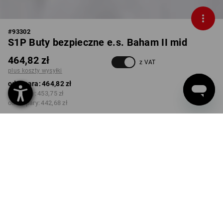
#
93302
S1P Buty bezpieczne e.s. Baham II mid
464,82 zł
z VAT
plus koszty wysyłki
od 1 para:
464,82 zł
od 3 pary:
453,75 zł
od 10 pary:
442,68 zł
Czas dostawy ok.3–5 dni
robocze(ych)
KOLOR
ROZMIAR
39
wybierz
wybierz
biały / platynowy
Rabat ilościowy