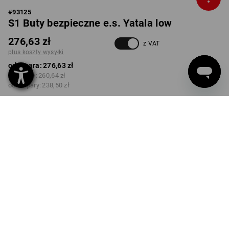
#
93125
S1 Buty bezpieczne e.s. Yatala low
276,63 zł
z VAT
plus koszty wysyłki
od 1 para:
276,63 zł
od 3 pary:
260,64 zł
od 10 pary:
238,50 zł
Orientacyjna dostępność od
tygodnia kalendarzowego
52
KOLOR
ROZMIAR
41
wybierz
wybierz
kasztanowy
Rabat ilościowy