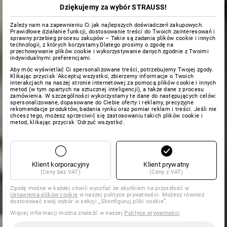
Dziękujemy za wybór STRAUSS!
Zależy nam na zapewnieniu Ci jak najlepszych doświadczeń zakupowych.
Prawidłowe działanie funkcji, dostosowanie treści do Twoich zainteresowań i
sprawny przebieg procesu zakupów – Takie są zadania plików cookie i innych
technologii, z których korzystamy.Dlatego prosimy o zgodę na
przechowywanie plików cookie i wykorzystywanie danych zgodnie z Twoimi
indywidualnymi preferencjami.
Aby móc wyświetlać Ci spersonalizowane treści, potrzebujemy Twojej zgody.
Klikając przycisk 'Akceptuj wszystko', zbierzemy informacje o Twoich
interakcjach na naszej stronie internetowej za pomocą plików cookie i innych
metod (w tym opartych na sztucznej inteligencji), a także dane z procesu
zamówienia. W szczególności wykorzystamy te dane do następujących celów:
spersonalizowane, dopasowane do Ciebie oferty i reklamy, precyzyjne
rekomendacje produktów, badania rynku oraz pomiar reklam i treści. Jeśli nie
chcesz tego, możesz sprzeciwić się zastosowaniu takich plików cookie i
metod, klikając przycisk 'Odrzuć wszystko'.
Klient korporacyjny
Klient prywatny
(Ceny bez VAT)
(Ceny z VAT)
Zgodę można w każdej chwili wycofać ze skutkiem na przyszłość w
Ustawienia plików cookie
w naszej polityce prywatności. Możesz również
dostosować swój wybór w sekcji „Skonfiguruj pliki cookie”.
Więcej informacji można znaleźć w naszej
Polityce prywatności
.