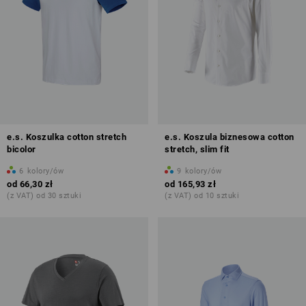
e.s. Koszulka cotton stretch
e.s. Koszula biznesowa cotton
bicolor
stretch, slim fit
6
kolory/ów
9
kolory/ów
od
66,30 zł
od
165,93 zł
(z VAT) od 30 sztuki
(z VAT) od 10 sztuki