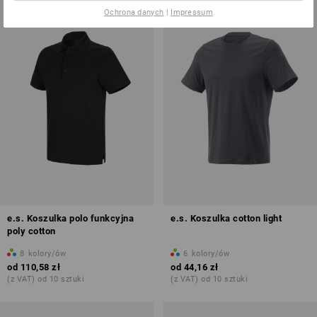
Ochrona danych
|
Impressum
e.s. Koszulka polo funkcyjna
e.s. Koszulka cotton light
poly cotton
8
kolory/ów
6
kolory/ów
od
110,58 zł
od
44,16 zł
(z VAT) od 10 sztuki
(z VAT) od 10 sztuki