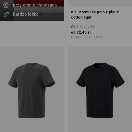
przyjemnie chłodząca
e.s. Koszulka polo z piqué
bardzo lekka
cotton light
6
kolory/ów
od
72,45 zł
(z VAT) od 10 sztuki