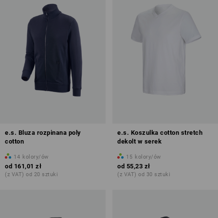
e.s. Bluza rozpinana poly
e.s. Koszulka cotton stretch
cotton
dekolt w serek
14
kolory/ów
15
kolory/ów
od
161,01 zł
od
55,23 zł
(z VAT) od 20 sztuki
(z VAT) od 30 sztuki