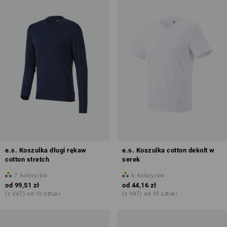
e.s. Koszulka długi rękaw
e.s. Koszulka cotton dekolt w
cotton stretch
serek
7
kolory/ów
6
kolory/ów
od
99,51 zł
od
44,16 zł
(z VAT) od 10 sztuki
(z VAT) od 10 sztuki