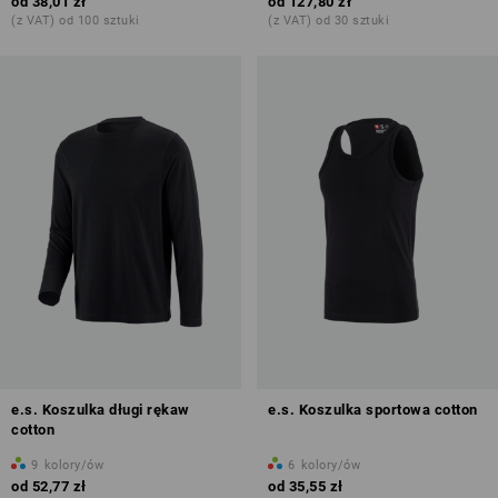
od
38,01 zł
od
127,80 zł
(z VAT) od 100 sztuki
(z VAT) od 30 sztuki
e.s. Koszulka długi rękaw
e.s. Koszulka sportowa cotton
cotton
9
kolory/ów
6
kolory/ów
od
52,77 zł
od
35,55 zł