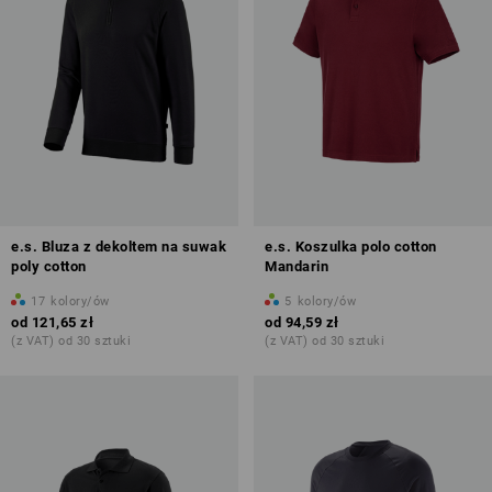
e.s. Bluza z dekoltem na suwak
e.s. Koszulka polo cotton
poly cotton
Mandarin
17
kolory/ów
5
kolory/ów
od
121,65 zł
od
94,59 zł
(z VAT) od 30 sztuki
(z VAT) od 30 sztuki