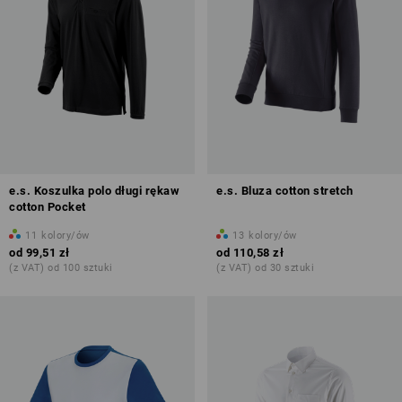
e.s. Koszulka polo długi rękaw
e.s. Bluza cotton stretch
cotton Pocket
11
kolory/ów
13
kolory/ów
od
99,51 zł
od
110,58 zł
(z VAT) od 100 sztuki
(z VAT) od 30 sztuki