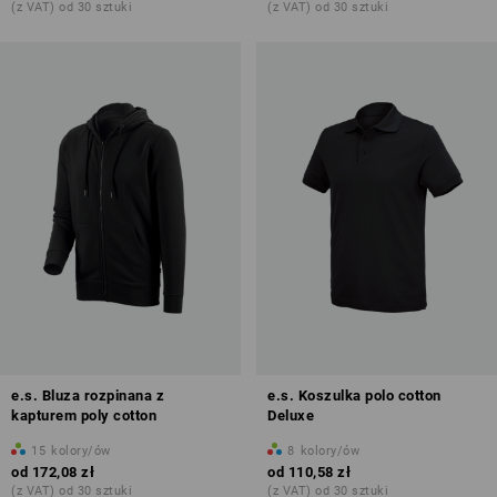
(z VAT) od 30 sztuki
(z VAT) od 30 sztuki
e.s. Bluza rozpinana z
e.s. Koszulka polo cotton
kapturem poly cotton
Deluxe
15
kolory/ów
8
kolory/ów
od
172,08 zł
od
110,58 zł
(z VAT) od 30 sztuki
(z VAT) od 30 sztuki