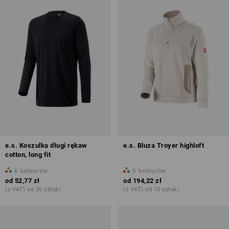
e.s. Koszulka długi rękaw
e.s. Bluza Troyer highloft
cotton, long fit
6
kolory/ów
5
kolory/ów
od
52,77 zł
od
194,22 zł
(z VAT) od 30 sztuki
(z VAT) od 10 sztuki