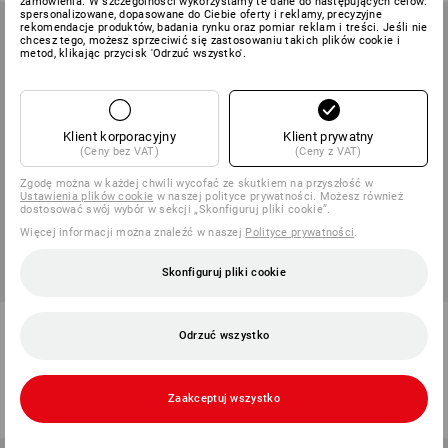
zamówienia. W szczególności wykorzystamy te dane do następujących celów:
spersonalizowane, dopasowane do Ciebie oferty i reklamy, precyzyjne
rekomendacje produktów, badania rynku oraz pomiar reklam i treści. Jeśli nie
chcesz tego, możesz sprzeciwić się zastosowaniu takich plików cookie i
metod, klikając przycisk 'Odrzuć wszystko'.
Klient korporacyjny
Klient prywatny
(Ceny bez VAT)
(Ceny z VAT)
Zgodę można w każdej chwili wycofać ze skutkiem na przyszłość w
Ustawienia plików cookie
w naszej polityce prywatności. Możesz również
dostosować swój wybór w sekcji „Skonfiguruj pliki cookie”.
Więcej informacji można znaleźć w naszej
Polityce prywatności
.
Skonfiguruj pliki cookie
e.s. Koszulka polo z piki cotton
Bluza Troyer z mikropolaru
Odrzuć wszystko
stretch, long fit
dryplexx® micro
13
kolory/ów
14
kolory/ów
od
121,65 zł
od
83,52 zł
Zaakceptuj wszystko
(z VAT) od 10 sztuki
(z VAT) od 30 sztuki