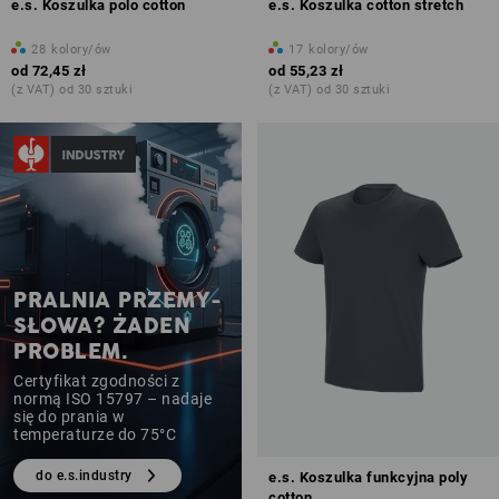
e.s. Koszulka polo cotton
e.s. Koszulka cotton stretch
28
kolory/ów
17
kolory/ów
od
72,45 zł
od
55,23 zł
(z VAT) od 30 sztuki
(z VAT) od 30 sztuki
PRALNIA PRZEMY-
SŁOWA? ŻADEN
PROBLEM.
Certyfikat zgodności z
normą ISO 15797 – nadaje
się do prania w
temperaturze do 75°C
do e.s.industry
e.s. Koszulka funkcyjna poly
cotton