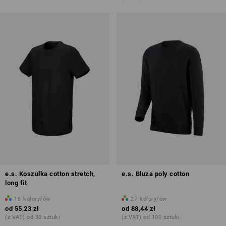
e.s. Koszulka cotton stretch,
e.s. Bluza poly cotton
long fit
16
kolory/ów
27
kolory/ów
od
55,23 zł
od
88,44 zł
(z VAT) od 30 sztuki
(z VAT) od 100 sztuki