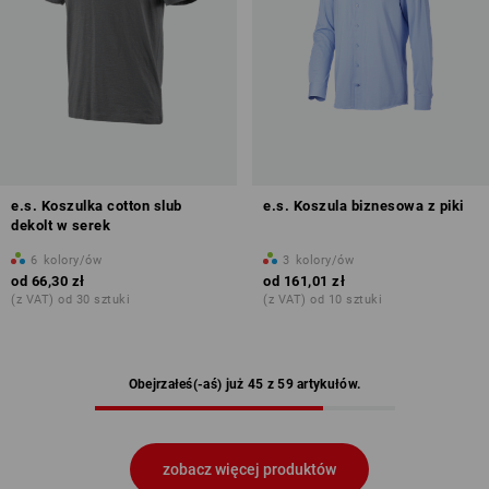
e.s. Koszulka cotton slub
e.s. Koszula biznesowa z piki
dekolt w serek
6
kolory/ów
3
kolory/ów
od
66,30 zł
od
161,01 zł
(z VAT) od 30 sztuki
(z VAT) od 10 sztuki
Obejrzałeś(-aś) już 45 z 59 artykułów.
zobacz więcej produktów