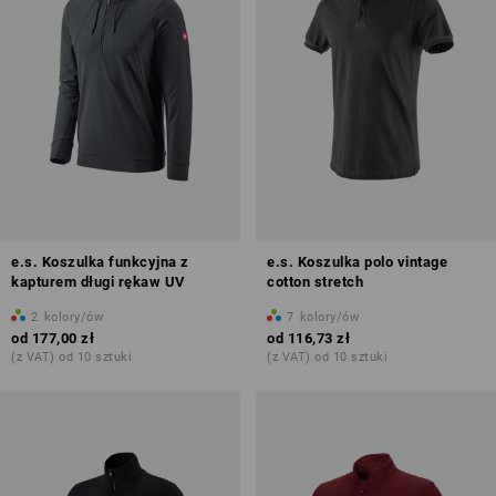
e.s. Koszulka funkcyjna z
e.s. Koszulka polo vintage
kapturem długi rękaw UV
cotton stretch
2
kolory/ów
7
kolory/ów
od
177,00 zł
od
116,73 zł
(z VAT) od 10 sztuki
(z VAT) od 10 sztuki