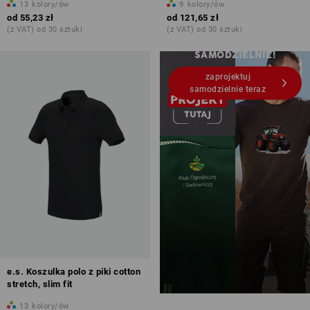
13
kolory/ów
9
kolory/ów
od
55,23 zł
od
121,65 zł
Nadruki i hafty – od 1 szt.
(z VAT) od 30 sztuki
(z VAT) od 30 sztuki
ZAPROJEKTUJ
SAMODZIELNIE!
zaprojektuj
samodzielnie teraz
e.s. Koszulka polo z piki cotton
stretch, slim fit
13
kolory/ów