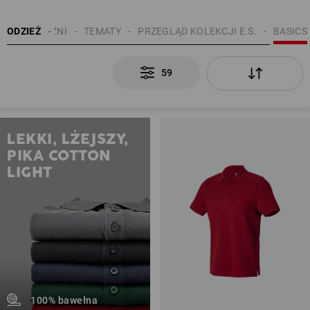
ODZIEŻ
MĘŻCZYŹNI
TEMATY
PRZEGLĄD KOLEKCJI E.S.
BASICS
59
LEKKI, LŻEJSZY,
PIKA COTTON
LIGHT
100% bawełna