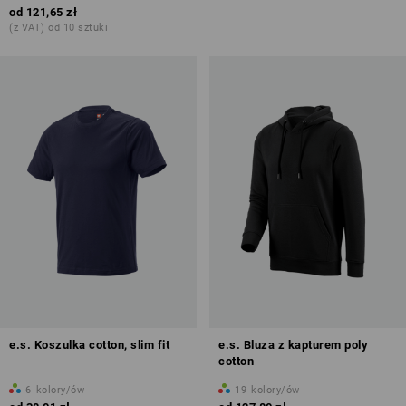
od
121,65 zł
(z VAT) od 10 sztuki
e.s. Koszulka cotton, slim fit
e.s. Bluza z kapturem poly
cotton
6
kolory/ów
19
kolory/ów