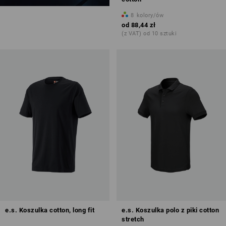
8
kolory/ów
od
88,44 zł
(z VAT) od 10 sztuki
e.s. Koszulka cotton, long fit
e.s. Koszulka polo z piki cotton
stretch