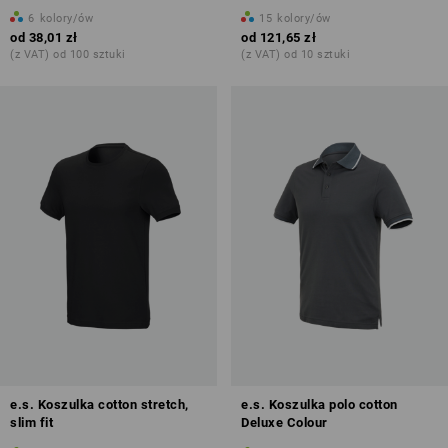
6
kolory/ów
15
kolory/ów
od
38,01 zł
od
121,65 zł
(z VAT) od 100 sztuki
(z VAT) od 10 sztuki
e.s. Koszulka cotton stretch,
e.s. Koszulka polo cotton
slim fit
Deluxe Colour