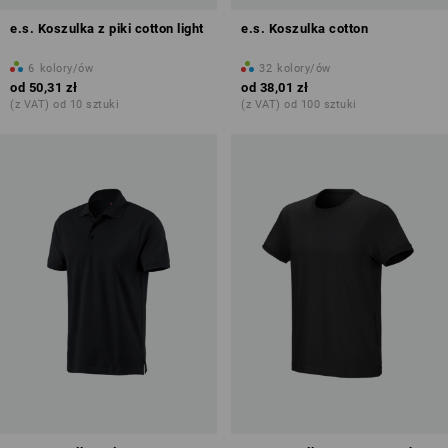
e.s. Koszulka z piki cotton light
e.s. Koszulka cotton
6
kolory/ów
32
kolory/ów
od
50,31 zł
od
38,01 zł
(z VAT) od 10 sztuki
(z VAT) od 100 sztuki