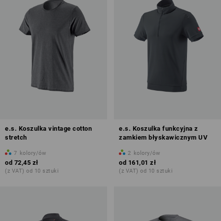
e.s. Koszulka vintage cotton
e.s. Koszulka funkcyjna z
stretch
zamkiem błyskawicznym UV
7
kolory/ów
2
kolory/ów
od
72,45 zł
od
161,01 zł
(z VAT) od 10 sztuki
(z VAT) od 10 sztuki