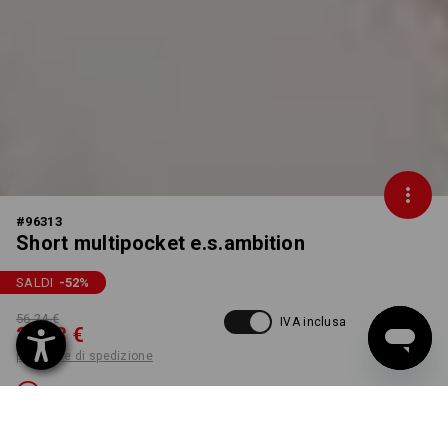
#
96313
Short multipocket e.s.ambition
SALDI
-52
%
56,24 €
IVA inclusa
26,83 €
più spese di spedizione
Non disponibile
COLORE
TAGLIA