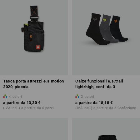
Tasca porta attrezzi e.s.motion
Calze funzionali e.s.trail
2020, piccola
light/high, conf. da 3
4
colori
2
colori
a partire da
13,30 €
a partire da
18,18 €
(IVA incl.) a partire da 6 pezzi
(IVA incl.) a partire da 3 Confezione