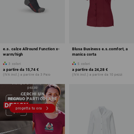
e.s. calze Allround Function x-
Blusa Business e.s.comfort, a
warm/high
manica corta
3
colori
5
colori
a partire da
15,74 €
a partire da
24,28 €
(IVA incl.) a partire da 3 Paio
(IVA incl.) a partire da 10 pezzi
Stampa & ricamo - da 1
pezzo
CERCHI UN
REGALO PARTICOLARE
progetta tu ora