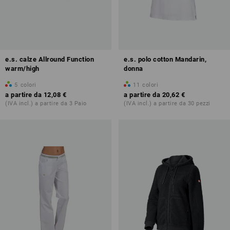
e.s. calze Allround Function
e.s. polo cotton Mandarin,
warm/high
donna
5
colori
11
colori
a partire da
12,08 €
a partire da
20,62 €
(IVA incl.) a partire da 3 Paio
(IVA incl.) a partire da 30 pezzi