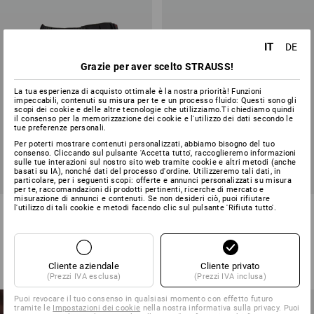
IT
DE
Grazie per aver scelto STRAUSS!
La tua esperienza di acquisto ottimale è la nostra priorità! Funzioni
impeccabili, contenuti su misura per te e un processo fluido: Questi sono gli
scopi dei cookie e delle altre tecnologie che utilizziamo.Ti chiediamo quindi
il consenso per la memorizzazione dei cookie e l'utilizzo dei dati secondo le
tue preferenze personali.
Per poterti mostrare contenuti personalizzati, abbiamo bisogno del tuo
consenso. Cliccando sul pulsante 'Accetta tutto', raccoglieremo informazioni
sulle tue interazioni sul nostro sito web tramite cookie e altri metodi (anche
basati su IA), nonché dati del processo d'ordine. Utilizzeremo tali dati, in
particolare, per i seguenti scopi: offerte e annunci personalizzati su misura
per te, raccomandazioni di prodotti pertinenti, ricerche di mercato e
misurazione di annunci e contenuti. Se non desideri ciò, puoi rifiutare
Short e.s.motion 2020, donna
Occhiali da sole Race
l'utilizzo di tali cookie e metodi facendo clic sul pulsante 'Rifiuta tutto'.
e.s.ambition
12
colori
5
colori
a partire da
46,24 €
a partire da
20,62 €
Cliente aziendale
Cliente privato
(IVA incl.) a partire da 20 pezzi
(IVA incl.) a partire da 10 pezzi
(Prezzi IVA esclusa)
(Prezzi IVA inclusa)
Puoi revocare il tuo consenso in qualsiasi momento con effetto futuro
tramite le
Impostazioni dei cookie
nella nostra informativa sulla privacy. Puoi
NOVITA'