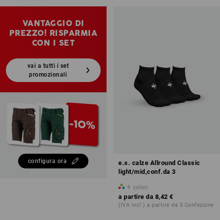
VANTAGGIO DI
PREZZO! RISPARMIA
CON I SET
vai a tutti i set
promozionali
configura ora
e.s. calze Allround Classic
light/mid,conf.da 3
9
colori
a partire da
8,42 €
(IVA incl.) a partire da 5 Confezione