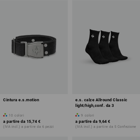
Cintura e.s.motion
e.s. calze Allround Classic
light/high,conf. da 3
10
colori
9
colori
a partire da
15,74 €
a partire da
9,64 €
(IVA incl.) a partire da 6 pezzi
(IVA incl.) a partire da 5 Confezione