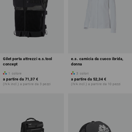
Gilet porta attrezzi e.s.tool
e.s. camicia da cuoco ibrida,
concept
donna
1
colore
3
colori
a partire da
71,37 €
a partire da
52,34 €
(IVA incl.) a partire da 3 pezzi
(IVA incl.) a partire da 10 pezzi