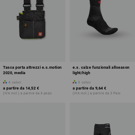
Tasca porta attrezzi e.s.motion
e.s. calze funzionali allseason
2020, media
light/high
4
colori
5
colori
a partire da
14,52 €
a partire da
9,64 €
(IVA incl.) a partire da 6 pezzi
(IVA incl.) a partire da 3 Paio