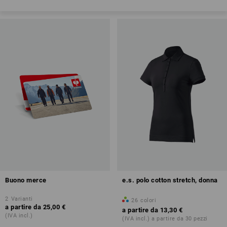
Buono merce
e.s. polo cotton stretch, donna
2
Varianti
26
colori
a partire da
25,00 €
a partire da
13,30 €
(IVA incl.)
(IVA incl.) a partire da 30 pezzi