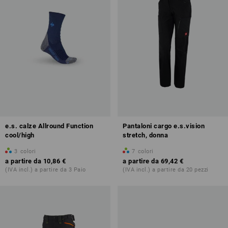
e.s. calze Allround Function
Pantaloni cargo e.s.vision
cool/high
stretch, donna
3
colori
7
colori
a partire da
10,86 €
a partire da
69,42 €
(IVA incl.) a partire da 3 Paio
(IVA incl.) a partire da 20 pezzi