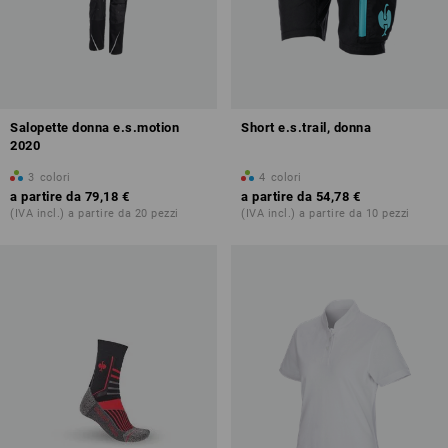
Salopette donna e.s.motion
Short e.s.trail, donna
2020
3
colori
4
colori
a partire da
79,18 €
a partire da
54,78 €
(IVA incl.) a partire da 20 pezzi
(IVA incl.) a partire da 10 pezzi