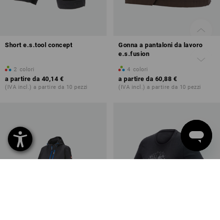
Short e.s.tool concept
Gonna a pantaloni da lavoro
e.s.fusion
2
colori
4
colori
a partire da
40,14 €
a partire da
60,88 €
(IVA incl.) a partire da 10 pezzi
(IVA incl.) a partire da 10 pezzi