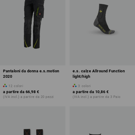
Pantaloni da donna e.s.motion
e.s. calze Allround Function
2020
light/high
12
colori
3
colori
a partire da
66,98 €
a partire da
10,86 €
(IVA incl.) a partire da 20 pezzi
(IVA incl.) a partire da 3 Paio