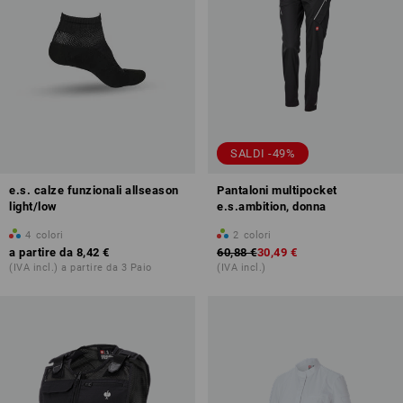
SALDI -49%
e.s. calze funzionali allseason
Pantaloni multipocket
light/low
e.s.ambition, donna
4
colori
2
colori
a partire da
8,42 €
60,88 €
30,49 €
(IVA incl.) a partire da 3 Paio
(IVA incl.)