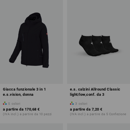
Giacca funzionale 3 in 1
e.s. calzini Allround Classic
e.s.vision, donna
light/low,conf. da 3
5
colori
3
colori
a partire da
170,68 €
a partire da
7,20 €
(IVA incl.) a partire da 10 pezzi
(IVA incl.) a partire da 5 Confezione