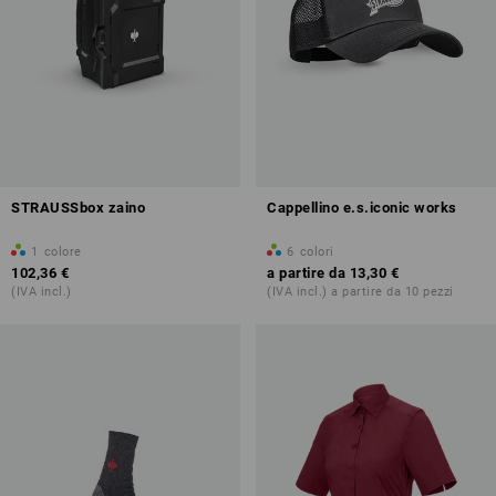
STRAUSSbox zaino
Cappellino e.s.iconic works
1
colore
6
colori
102,36 €
a partire da
13,30 €
(IVA incl.)
(IVA incl.) a partire da 10 pezzi