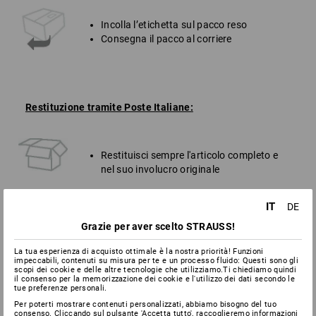
Incolla l’etichetta sul pacco reso
Consegna il pacco al corriere
Restituzione tramite Poste Italiane:
Restituisci sempre l'articolo completo e
nel suo involucro originale
IT
DE
Inserisci nel pacco da restituire anche la
distinta di reso compilata
Grazie per aver scelto STRAUSS!
Rimuovi dall’imballaggio originale
La tua esperienza di acquisto ottimale è la nostra priorità! Funzioni
l’etichetta di spedizione usata per la
impeccabili, contenuti su misura per te e un processo fluido: Questi sono gli
consegna (con i tuoi dati)
scopi dei cookie e delle altre tecnologie che utilizziamo.Ti chiediamo quindi
il consenso per la memorizzazione dei cookie e l'utilizzo dei dati secondo le
tue preferenze personali.
Per poterti mostrare contenuti personalizzati, abbiamo bisogno del tuo
Applica sul pacco l'etichetta di reso che
consenso. Cliccando sul pulsante 'Accetta tutto', raccoglieremo informazioni