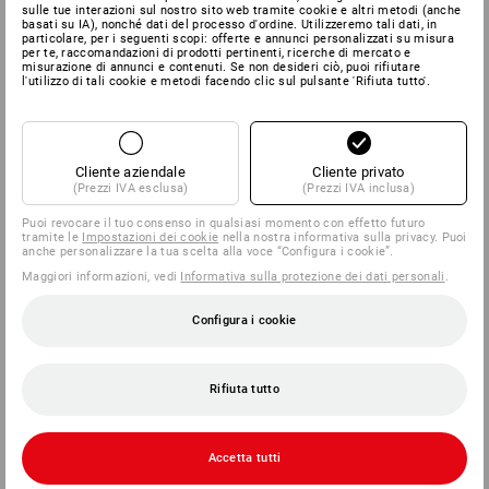
sulle tue interazioni sul nostro sito web tramite cookie e altri metodi (anche
hai trovato all'interno del pacco:
basati su IA), nonché dati del processo d'ordine. Utilizzeremo tali dati, in
Hubrise S.r.l. - Strauss Italia S.r.l.,
particolare, per i seguenti scopi: offerte e annunci personalizzati su misura
per te, raccomandazioni di prodotti pertinenti, ricerche di mercato e
Via Adua 33
misurazione di annunci e contenuti. Se non desideri ciò, puoi rifiutare
13855 Valdengo BI
l'utilizzo di tali cookie e metodi facendo clic sul pulsante 'Rifiuta tutto'.
Consegna il pacco in un qualsiasi Ufficio
Postale o una filiale della Rete Punto
Poste
Cliente aziendale
Cliente privato
(Prezzi IVA esclusa)
(Prezzi IVA inclusa)
Richiedi la ricevuta e conservala con cura
Puoi revocare il tuo consenso in qualsiasi momento con effetto futuro
tramite le
Impostazioni dei cookie
nella nostra informativa sulla privacy. Puoi
anche personalizzare la tua scelta alla voce “Configura i cookie”.
Maggiori informazioni, vedi
Informativa sulla protezione dei dati personali
.
Configura i cookie
Sono esclusi dalla possibilità di cambio / reso:
i capi di abbigliamento / le scarpe già indossati, sporchi o
lavati
Rifiuta tutto
le confezioni già aperte di articoli tecnici (cartucce per
stampante, calcolatrici, ecc.)
articoli personalizzati
Accetta tutti