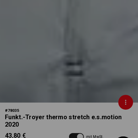
#
78035
Funkt.-Troyer thermo stretch e.s.motion
2020
43,80 €
mit MwSt.