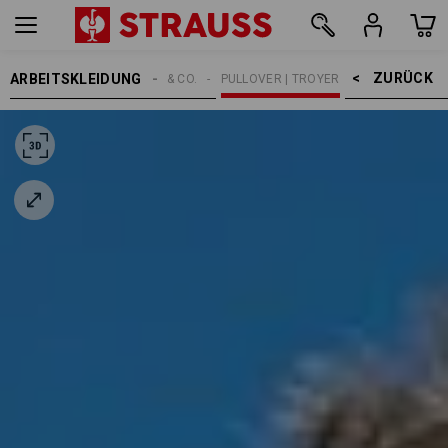
ZURÜCK    >
ARBEITSKLEIDUNG
HERREN
SHIRTS & CO.
PULLOVER | TROYER