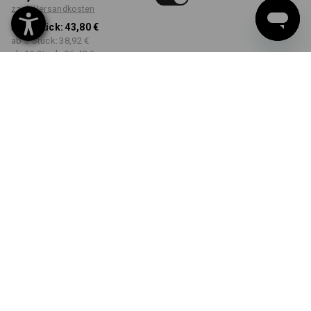
zzgl. Versandkosten
ab 1 Stück:
43,80 €
ab 3 Stück:
38,92 €
ab 10 Stück:
36,48 €
Lieferzeit ca. 3-5 Werktage
FARBE
GRÖSSE
S
wählen
wählen
seeblau / platin
Mengenrabatt
ab 1 Stück
ab 3 Stück
ab 10 Stück
Ersparnis:
Ersparnis:
Ersparnis:
0
%/
Stück
11
%/
Stück
17
%/
Stück