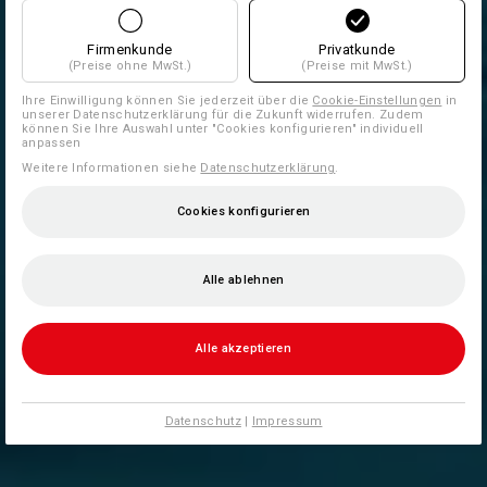
Firmenkunde
Privatkunde
(Preise ohne MwSt.)
(Preise mit MwSt.)
Ihre Einwilligung können Sie jederzeit über die
Cookie-Einstellungen
in
unserer Datenschutzerklärung für die Zukunft widerrufen. Zudem
können Sie Ihre Auswahl unter "Cookies konfigurieren" individuell
anpassen
Weitere Informationen siehe
Datenschutzerklärung
.
Cookies konfigurieren
Alle ablehnen
Alle akzeptieren
Datenschutz
|
Impressum