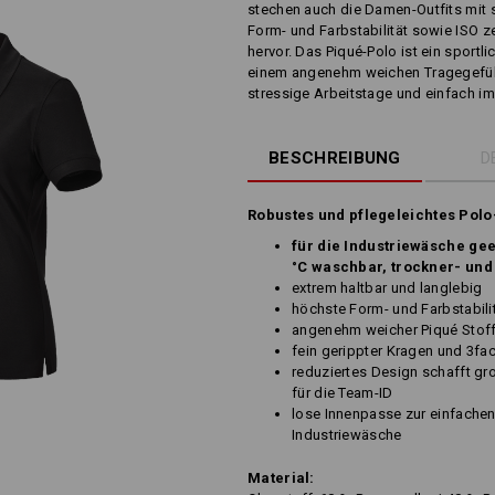
stechen auch die Damen-Outfits mit
Form- und Farbstabilität sowie ISO ze
hervor. Das Piqué-Polo ist ein sportli
einem angenehm weichen Tragegefühl 
stressige Arbeitstage und einfach im
BESCHREIBUNG
D
Robustes und pflegeleichtes Polo
für die Industriewäsche gee
°C waschbar, trockner- und
extrem haltbar und langlebig
höchste Form- und Farbstabil
angenehm weicher Piqué Stof
fein gerippter Kragen und 3fa
reduziertes Design schafft gro
für die Team-ID
lose Innenpasse zur einfachen
Industriewäsche
Material: