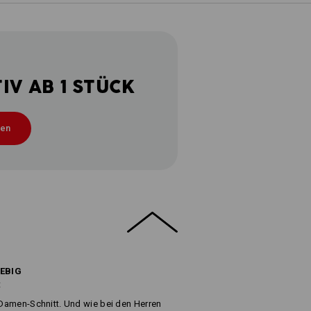
V AB 1 STÜCK
ten
LEBIG
t
m Damen-Schnitt. Und wie bei den Herren