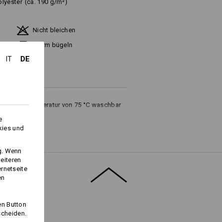
olyester
(ca. 190 g/m²)
Nicht bleichen
Warm bügeln
DE
IT
iner Waschtemperatur von 75 °C waschbar
ltswäsche empfehlen wir eine
e
kies und
ng. Wenn
eiteren
ernetseite
en
Logoservice
en Button
scheiden.