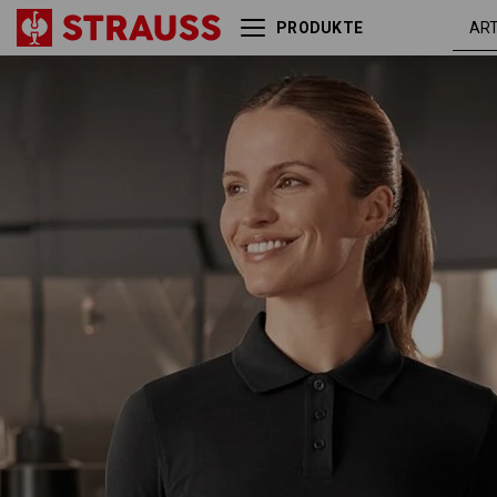
PRODUKTE
Pique-Polo e.s.industry,
schw
Damen