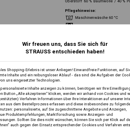
Oberstoff
60
%
Baumwolle
/
40
%
P
Pflegehinweise:
Maschinenwäsche 60 °C
Trocknen im Trockner
Nicht trockenreinigen
Wir freuen uns, dass Sie sich für
STRAUSS entschieden haben!
Dieses Kleidungsstück ist bis zur e
(industrielle Reinigung). Für Hausha
ales Shopping-Erlebnis ist unser Anliegen! Einwandfreie Funktionen, auf Si
Waschtemperatur von 60 °C.
te Inhalte und ein reibungsloser Ablauf - das sind die Aufgaben der Coo
mehr
 von uns eingesetzter Technologien.
personalisierte Inhalte anzeigen zu können, benötigen wir Ihre Einwilligu
en Button „Alle akzeptieren“ klicken, werden wir anhand von Cookies und w
FOS
Personalisierung:
gestützten) Verfahren Informationen über Ihre Interaktionen auf unserer Int
ten aus dem Bestellprozess erfassen und diese insbesondere zu folgend
utzen: personalisierte, auf Sie zugeschnittene Angebote und Anzeigen,
Selbst gestalten
ue Produktempfehlungen, Marktforschung sowie Anzeigen- und
ssungen. Sollten Sie dies nicht wünschen, können Sie sich per Klick auf d
ehnen” auch gegen den Einsatz entsprechender Cookies und Verfahren ent