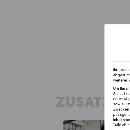
Ihr optim
abgestimm
weiterer,
Um Ihnen 
Sie auf d
ZUSATZIN
(auch KI-
sowie Da
Zwecken n
passgena
Inhaltsme
“Alle abl