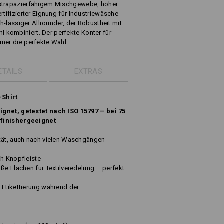
 strapazierfähigem Mischgewebe, hoher
rtifizierter Eignung für Industriewäsche
ch-lässiger Allrounder, der Robustheit mit
kombiniert. Der perfekte Konter für
mer die perfekte Wahl.
ETAILS
EXTRAS
-Shirt
ignet, getestet nach ISO 15797 – bei 75
 finishergeeignet
ität, auch nach vielen Waschgängen
f
ch Knopfleiste
ße Flächen für Textilveredelung – perfekt
 Etikettierung während der