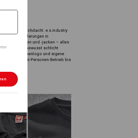
R
IS
inste Detail durchdacht: e.s.industry
eren Herausforderungen in
ats, Arbeitshosen und -jacken – alles
nter
 geprüft und bewusst schlicht
el Platz für Firmenlogo und eigene
r alle – vom Zwei-Personen-Betrieb bis
eren