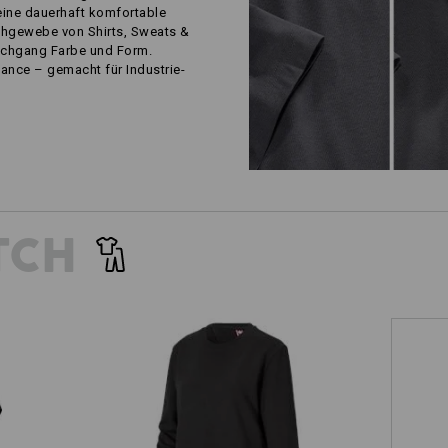
eine dauerhaft komfortable
chgewebe von Shirts, Sweats &
schgang Farbe und Form.
ance – gemacht für Industrie-
TCH
Sweatshirt e.s.industry, Damen