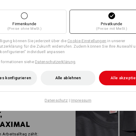
WORKWEAR FÜ
INDUSTRIEPROF
Firmenkunde
Privatkunde
(Preise ohne MwSt.)
(Preise mit MwSt.)
Robust, funktional & bis ins kle
ist die Antwort auf die besond
illigung können Sie jederzeit über die
Cookie-Einstellungen
in unserer
Industriebetrieben. Shirts, Swe
tzerklärung für die Zukunft widerrufen. Zudem können Sie Ihre Auswahl u
nach ISO 15797 Industriewäsche
konfigurieren" individuell anpassen
gehalten. Wenig Nähte, dafür vi
Designs. Ein starker Auftritt fü
nformationen siehe
Datenschutzerklärung
.
zum Großunternehmen.
es konfigurieren
Alle ablehnen
Alle akzepti
Datenschutz
|
Impressum
,
AXIMAL
m Arbeitsalltag zählt: