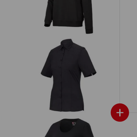
amen
Business Bluse e.s.comfort, kurzarm
+