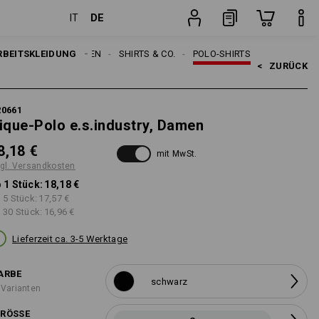
DE
IT
n
Stück
RBEITSKLEIDUNG
DAMEN
SHIRTS & CO.
POLO-SHIRTS
<   
ZURÜCK
20661
ique-Polo e.s.industry, Damen
8,18 €
mit MwSt.
gl. Versandkosten
 1 Stück:
18,18 €
 5 Stück:
17,57 €
 30 Stück:
16,96 €
Lieferzeit ca. 3-5 Werktage
ARBE
schwarz
 Varianten
RÖSSE