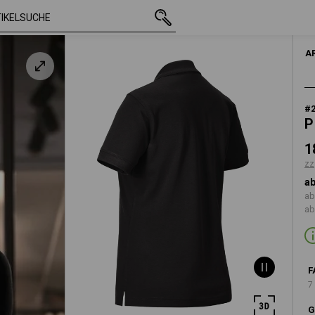
mit MwSt.
18,18 €
S
arz
zzgl. Versandkoste
A
#
P
1
zz
ab
ab
ab
F
7
G