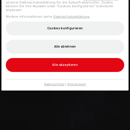
unserer Datenschutzerklärung für die Zukunft widerrufen. Zudem
können Sie Ihre Auswahl unter "Cookies konfigurieren" individuell
anpassen
Weitere Informationen siehe
Datenschutzerklärung
.
Cookies konfigurieren
Alle ablehnen
Alle akzeptieren
Datenschutz
|
Impressum