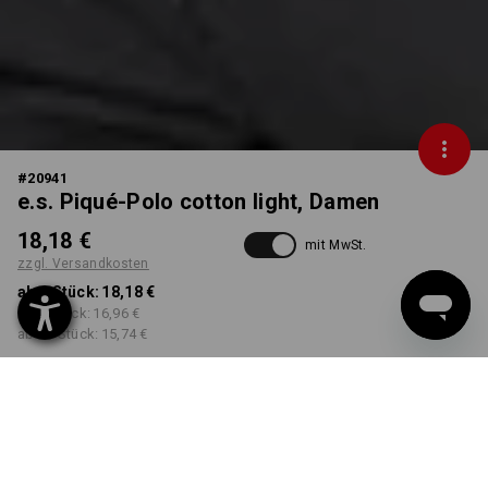
#
20941
e.s. Piqué-Polo cotton light, Damen
18,18 €
mit MwSt.
zzgl. Versandkosten
ab 1 Stück:
18,18 €
ab 3 Stück:
16,96 €
ab 10 Stück:
15,74 €
Lieferzeit ca. 3-5 Werktage
FARBE
GRÖSSE
XS
wählen
wählen