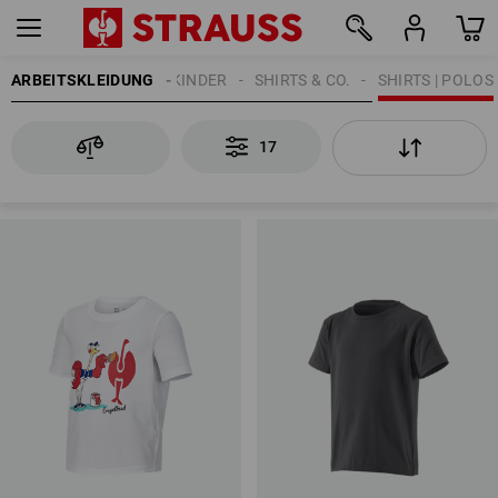
ARBEITSKLEIDUNG
KINDER
SHIRTS & CO.
SHIRTS | POLOS
17
17