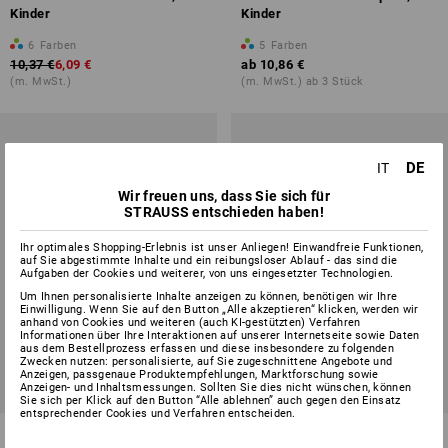
Kinder
Kinder
6
Farben
5
Farben
10,37 €
6,09 €
ab
10,86 €
(m. MwSt.)
(m. MwSt.) ab 3 Stück
DE
IT
Wir freuen uns, dass Sie sich für
STRAUSS entschieden haben!
Ihr optimales Shopping-Erlebnis ist unser Anliegen! Einwandfreie Funktionen,
auf Sie abgestimmte Inhalte und ein reibungsloser Ablauf - das sind die
Aufgaben der Cookies und weiterer, von uns eingesetzter Technologien.
Um Ihnen personalisierte Inhalte anzeigen zu können, benötigen wir Ihre
Einwilligung. Wenn Sie auf den Button „Alle akzeptieren“ klicken, werden wir
anhand von Cookies und weiteren (auch KI-gestützten) Verfahren
Informationen über Ihre Interaktionen auf unserer Internetseite sowie Daten
aus dem Bestellprozess erfassen und diese insbesondere zu folgenden
Zwecken nutzen: personalisierte, auf Sie zugeschnittene Angebote und
Anzeigen, passgenaue Produktempfehlungen, Marktforschung sowie
Anzeigen- und Inhaltsmessungen. Sollten Sie dies nicht wünschen, können
Sie sich per Klick auf den Button “Alle ablehnen” auch gegen den Einsatz
entsprechender Cookies und Verfahren entscheiden.
e.s. T-Shirt neon, Kinder
T-Shirt e.s.e:pic, Kinder