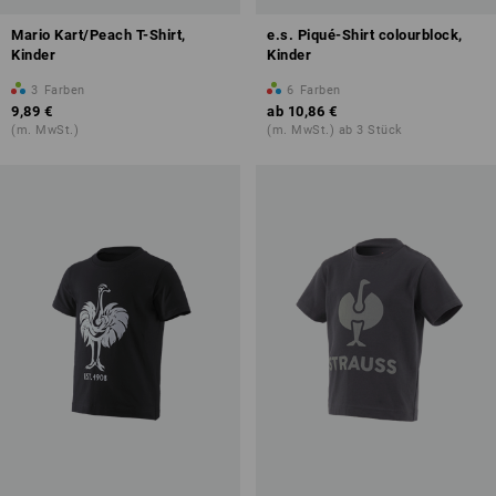
Mario Kart/Peach T-Shirt,
e.s. Piqué-Shirt colourblock,
Kinder
Kinder
3
Farben
6
Farben
9,89 €
ab
10,86 €
(m. MwSt.)
(m. MwSt.) ab 3 Stück