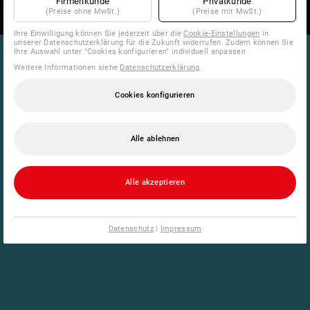
Firmenkunde
Privatkunde
(Preise ohne MwSt.)
(Preise mit MwSt.)
Ihre Einwilligung können Sie jederzeit über die
Cookie-Einstellungen
in
unserer Datenschutzerklärung für die Zukunft widerrufen. Zudem können Sie
Ihre Auswahl unter "Cookies konfigurieren" individuell anpassen
Weitere Informationen siehe
Datenschutzerklärung
.
Cookies konfigurieren
Alle ablehnen
Alle akzeptieren
Datenschutz
|
Impressum