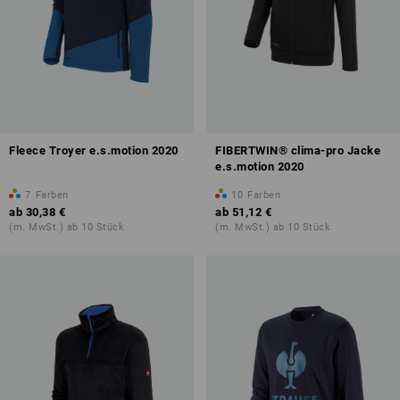
Fleece Troyer e.s.motion 2020
FIBERTWIN® clima-pro Jacke
e.s.motion 2020
7
Farben
10
Farben
ab
30,38 €
ab
51,12 €
(m. MwSt.) ab 10 Stück
(m. MwSt.) ab 10 Stück