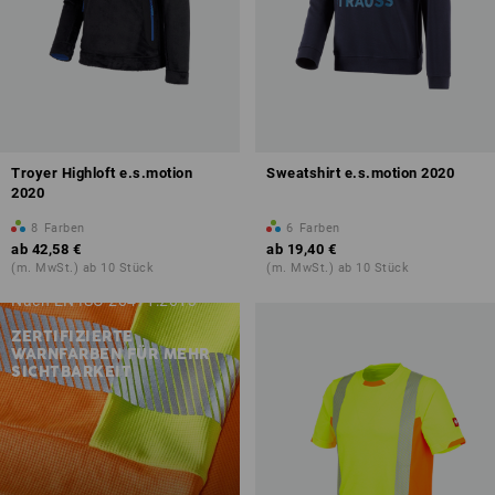
Troyer Highloft e.s.motion
Sweatshirt e.s.motion 2020
2020
8
Farben
6
Farben
ab
42,58 €
ab
19,40 €
(m. MwSt.) ab 10 Stück
(m. MwSt.) ab 10 Stück
Nach EN ISO 20471:2013
ZERTIFIZIERTE
WARNFARBEN FÜR MEHR
SICHTBARKEIT