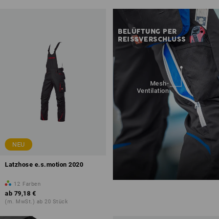
BELÜFTUNG PER
REISSVERSCHLUSS
Mesh-
Ventilation
NEU
Latzhose e.s.motion 2020
12
Farben
ab
79,18 €
(m. MwSt.) ab 20 Stück