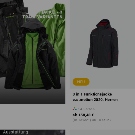
1 JACKE - 3
TRAGEVARIANTEN
NEU
3 in 1 Funktionsjacke
e.s.motion 2020, Herren
14
Farben
ab
158,48 €
(m. MwSt.) ab 10 Stück
Softshell mit Dryplexx®-
Ausstattung