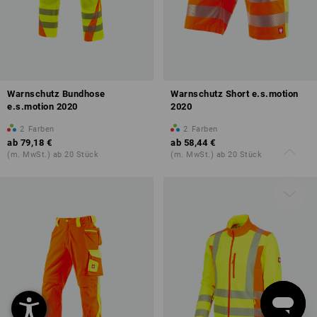
Warnschutz Bundhose
Warnschutz Short e.s.motion
e.s.motion 2020
2020
2
Farben
2
Farben
ab
79,18 €
ab
58,44 €
(m. MwSt.) ab 20 Stück
(m. MwSt.) ab 20 Stück