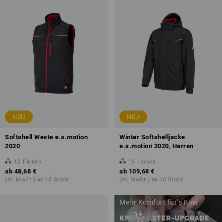
NEU
NEU
Softshell Weste e.s.motion
Winter Softshelljacke
2020
e.s.motion 2020, Herren
12
Farben
15
Farben
ab
48,68 €
ab
109,68 €
(m. MwSt.) ab 10 Stück
(m. MwSt.) ab 10 Stück
Mehr Komfort für’s Knie
KNIEPOLSTER-UPGRADE