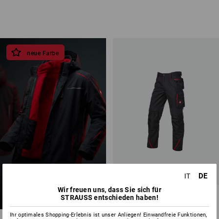
neue Farbe
NEU
DE
IT
graphit-
Wir freuen uns, dass Sie sich für
feuerrot
Bundhose e.s.motion 2020
STRAUSS entschieden haben!
16
Farben
Ihr optimales Shopping-Erlebnis ist unser Anliegen! Einwandfreie Funktionen,