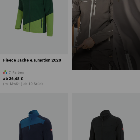
Fleece Jacke e.s.motion 2020
7
Farben
ab
36,48 €
(m. MwSt.) ab 10 Stück