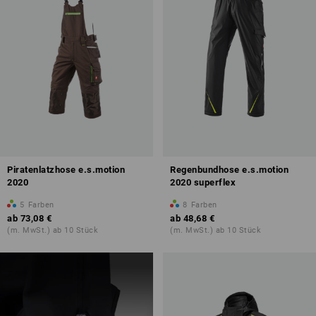
Piratenlatzhose e.s.motion
Regenbundhose e.s.motion
2020
2020 superflex
5
Farben
8
Farben
ab
73,08 €
ab
48,68 €
(m. MwSt.) ab 10 Stück
(m. MwSt.) ab 10 Stück