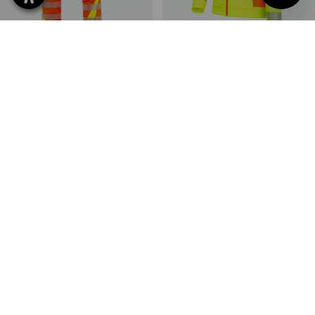
Warnschutz Bundhose
Warnschutz Softsh.Jacke
e.s.motion 2020 Winter
softlight e.s.motion 2020
2
Farben
2
Farben
ab
91,38 €
ab
87,72 €
(m. MwSt.) ab 10 Stück
(m. MwSt.) ab 10 Stück