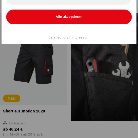
(m. MwSt.) ab 10 Stück
Alle akzeptieren
CLEVERE TASCHEN FÜR
EXTRA VIEL STAURAUM
Datenschutz
|
Impressum
NEU
Short e.s.motion 2020
15
Farben
ab
46,24 €
(m. MwSt.) ab 20 Stück