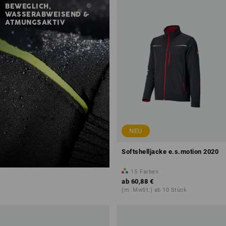
BEWEGLICH,
WASSERABWEISEND &
ATMUNGSAKTIV
NEU
Softshelljacke e.s.motion 2020
15
Farben
ab
60,88 €
(m. MwSt.) ab 10 Stück