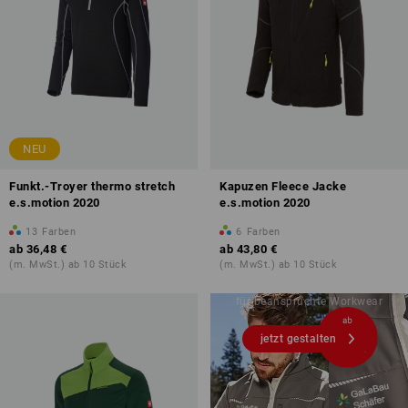
NEU
Funkt.-Troyer thermo stretch
Kapuzen Fleece Jacke
e.s.motion 2020
e.s.motion 2020
GESTALTEN SIE
13
Farben
6
Farben
SELBST!
ab
36,48 €
ab
43,80 €
(m. MwSt.) ab 10 Stück
(m. MwSt.) ab 10 Stück
In wenigen Klicks zu Ihrem
individuellen Stickdesign – ideal
für beanspruchte Workwear
jetzt gestalten