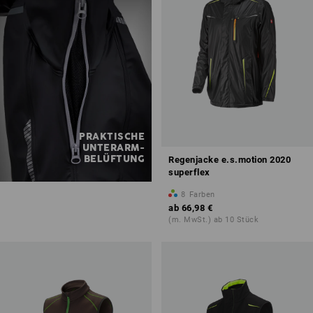
PRAKTISCHE
UNTERARM-
BELÜFTUNG
Regenjacke e.s.motion 2020
superflex
8
Farben
ab
66,98 €
(m. MwSt.) ab 10 Stück