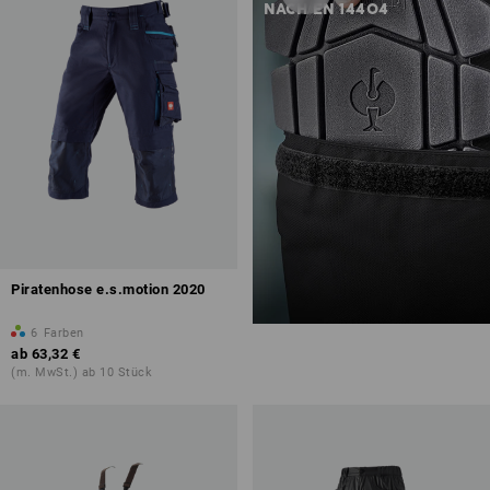
NACH EN 14404
Piratenhose e.s.motion 2020
6
Farben
ab
63,32 €
(m. MwSt.) ab 10 Stück