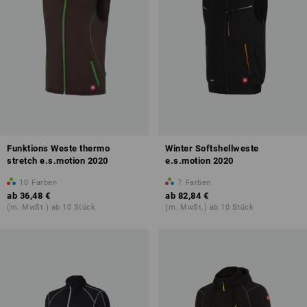
Funktions Weste thermo
Winter Softshellweste
stretch e.s.motion 2020
e.s.motion 2020
10
Farben
7
Farben
ab
36,48 €
ab
82,84 €
(m. MwSt.) ab 10 Stück
(m. MwSt.) ab 10 Stück