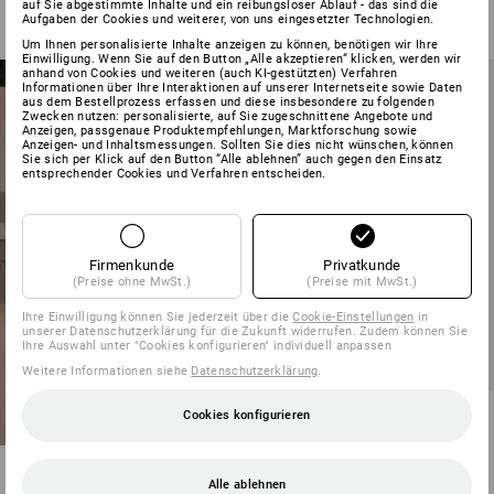
auf Sie abgestimmte Inhalte und ein reibungsloser Ablauf - das sind die
ab
66,98 €
Aufgaben der Cookies und weiterer, von uns eingesetzter Technologien.
(m. MwSt.) ab 20 Stück
Um Ihnen personalisierte Inhalte anzeigen zu können, benötigen wir Ihre
Einwilligung. Wenn Sie auf den Button „Alle akzeptieren“ klicken, werden wir
anhand von Cookies und weiteren (auch KI-gestützten) Verfahren
Informationen über Ihre Interaktionen auf unserer Internetseite sowie Daten
aus dem Bestellprozess erfassen und diese insbesondere zu folgenden
Zwecken nutzen: personalisierte, auf Sie zugeschnittene Angebote und
Anzeigen, passgenaue Produktempfehlungen, Marktforschung sowie
Anzeigen- und Inhaltsmessungen. Sollten Sie dies nicht wünschen, können
Sie sich per Klick auf den Button “Alle ablehnen” auch gegen den Einsatz
entsprechender Cookies und Verfahren entscheiden.
Firmenkunde
Privatkunde
(Preise ohne MwSt.)
(Preise mit MwSt.)
Ihre Einwilligung können Sie jederzeit über die
Cookie-Einstellungen
in
unserer Datenschutzerklärung für die Zukunft widerrufen. Zudem können Sie
Ihre Auswahl unter "Cookies konfigurieren" individuell anpassen
NEU
Weitere Informationen siehe
Datenschutzerklärung
.
Bundhose e.s.motion 2020
Cookies konfigurieren
Winter, Herren
12
Farben
Alle ablehnen
ab
79,18 €