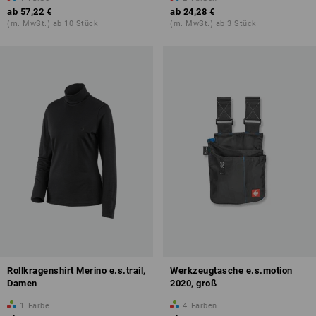
ab
57,22 €
ab
24,28 €
(m. MwSt.) ab 10 Stück
(m. MwSt.) ab 3 Stück
Rollkragenshirt Merino e.s.trail,
Werkzeugtasche e.s.motion
Damen
2020, groß
1
Farbe
4
Farben