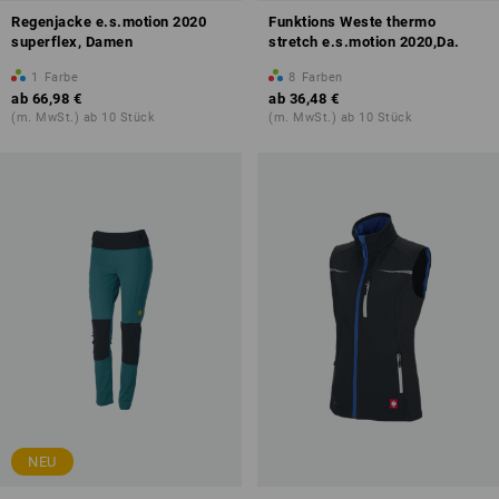
Regenjacke e.s.motion 2020
Funktions Weste thermo
superflex, Damen
stretch e.s.motion 2020,Da.
1
Farbe
8
Farben
ab
66,98 €
ab
36,48 €
(m. MwSt.) ab 10 Stück
(m. MwSt.) ab 10 Stück
NEU