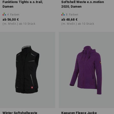
Funktions Tights e.s.trail,
Softshell Weste e.s.motion
Damen
2020, Damen
4
Farben
8
Farben
ab
56,00 €
ab
48,68 €
(m. MwSt.) ab 10 Stück
(m. MwSt.) ab 10 Stück
Winter Softshellweste
Kapuzen Fleece Jacke