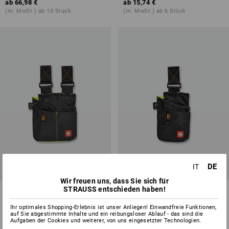
ab
66,98 €
ab
15,74 €
(m. MwSt.) ab 10 Stück
(m. MwSt.) ab 6 Stück
DE
IT
Wir freuen uns, dass Sie sich für
STRAUSS entschieden haben!
Werkzeugtasche e.s.motion
Werkzeugtasche e.s.motion
2020, mittel
2020, klein
Ihr optimales Shopping-Erlebnis ist unser Anliegen! Einwandfreie Funktionen,
auf Sie abgestimmte Inhalte und ein reibungsloser Ablauf - das sind die
4
Farben
4
Farben
Aufgaben der Cookies und weiterer, von uns eingesetzter Technologien.
ab
14,52 €
ab
13,30 €