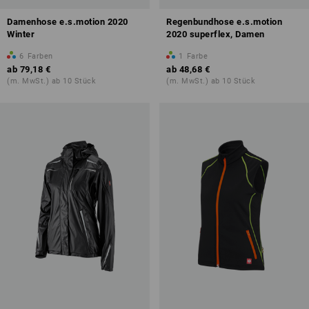
Damenhose e.s.motion 2020
Regenbundhose e.s.motion
Winter
2020 superflex, Damen
6
Farben
1
Farbe
ab
79,18 €
ab
48,68 €
(m. MwSt.) ab 10 Stück
(m. MwSt.) ab 10 Stück