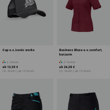
Cap e.s.iconic works
Business Bluse e.s.comfort,
kurzarm
6
Farben
5
Farben
ab
13,30 €
ab
24,28 €
(m. MwSt.) ab 10 Stück
(m. MwSt.) ab 10 Stück