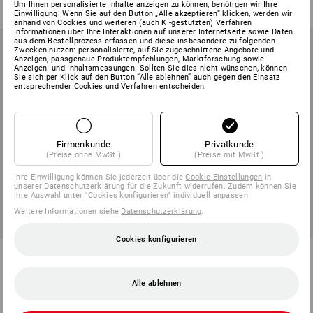
Um Ihnen personalisierte Inhalte anzeigen zu können, benötigen wir Ihre
(m. MwSt.) ab 6 Stück
(m. MwSt.) ab 6 Stück
Einwilligung. Wenn Sie auf den Button „Alle akzeptieren“ klicken, werden wir
anhand von Cookies und weiteren (auch KI-gestützten) Verfahren
Informationen über Ihre Interaktionen auf unserer Internetseite sowie Daten
aus dem Bestellprozess erfassen und diese insbesondere zu folgenden
Zwecken nutzen: personalisierte, auf Sie zugeschnittene Angebote und
Anzeigen, passgenaue Produktempfehlungen, Marktforschung sowie
Anzeigen- und Inhaltsmessungen. Sollten Sie dies nicht wünschen, können
Sie sich per Klick auf den Button “Alle ablehnen” auch gegen den Einsatz
entsprechender Cookies und Verfahren entscheiden.
Firmenkunde
Privatkunde
(Preise ohne MwSt.)
(Preise mit MwSt.)
Ihre Einwilligung können Sie jederzeit über die
Cookie-Einstellungen
in
unserer Datenschutzerklärung für die Zukunft widerrufen. Zudem können Sie
Ihre Auswahl unter "Cookies konfigurieren" individuell anpassen
Weitere Informationen siehe
Datenschutzerklärung
.
Cookies konfigurieren
Cap e.s.motion 2020
Troyer Merino e.s.trail, Damen
10
Farben
1
Farbe
Alle ablehnen
ab
11,59 €
ab
66,98 €
(m. MwSt.) ab 10 Stück
(m. MwSt.) ab 10 Stück