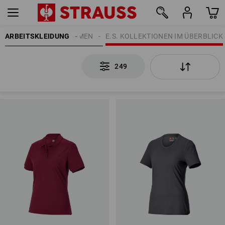
ARBEITSKLEIDUNG
DAMEN
THEMEN
E.S. KOLLEKTIONEN IM ÜBERBLICK
249
249