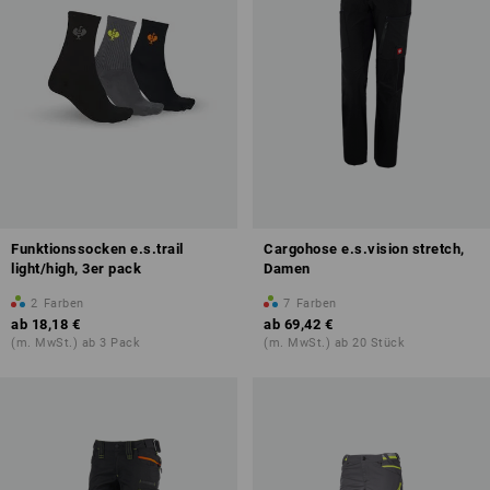
Funktionssocken e.s.trail
Cargohose e.s.vision stretch,
light/high, 3er pack
Damen
2
Farben
7
Farben
ab
18,18 €
ab
69,42 €
(m. MwSt.) ab 3 Pack
(m. MwSt.) ab 20 Stück