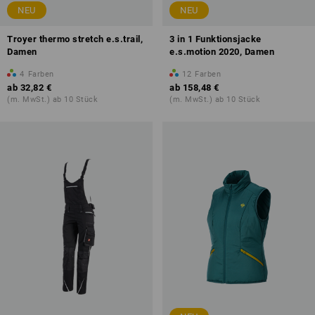
NEU
NEU
Troyer thermo stretch e.s.trail,
3 in 1 Funktionsjacke
Damen
e.s.motion 2020, Damen
4
Farben
12
Farben
ab
32,82 €
ab
158,48 €
(m. MwSt.) ab 10 Stück
(m. MwSt.) ab 10 Stück