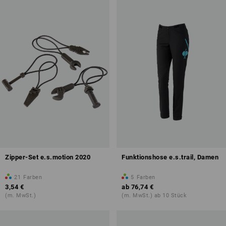
Zipper-Set e.s.motion 2020
Funktionshose e.s.trail, Damen
21
Farben
5
Farben
3,54 €
ab
76,74 €
(m. MwSt.)
(m. MwSt.) ab 10 Stück