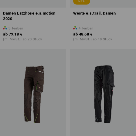
NEU
Damen Latzhose e.s.motion
Weste e.s.trail, Damen
2020
3
Farben
4
Farben
ab
79,18 €
ab
48,68 €
(m. MwSt.) ab 20 Stück
(m. MwSt.) ab 10 Stück