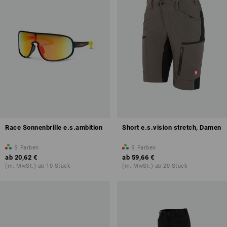
Race Sonnenbrille e.s.ambition
Short e.s.vision stretch, Damen
5
Farben
5
Farben
ab
20,62 €
ab
59,66 €
(m. MwSt.) ab 10 Stück
(m. MwSt.) ab 20 Stück