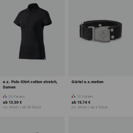
e.s. Polo-Shirt cotton stretch,
Gürtel e.s.motion
Damen
26
Farben
10
Farben
ab
13,30 €
ab
15,74 €
(m. MwSt.) ab 30 Stück
(m. MwSt.) ab 6 Stück