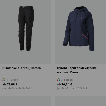
Bundhose e.s.trail, Damen
Hybrid Kapuzenstrickjacke
e.s.trail, Damen
4
Farben
3
Farben
ab
73,08 €
ab
76,74 €
(m. MwSt.) ab 10 Stück
(m. MwSt.) ab 10 Stück