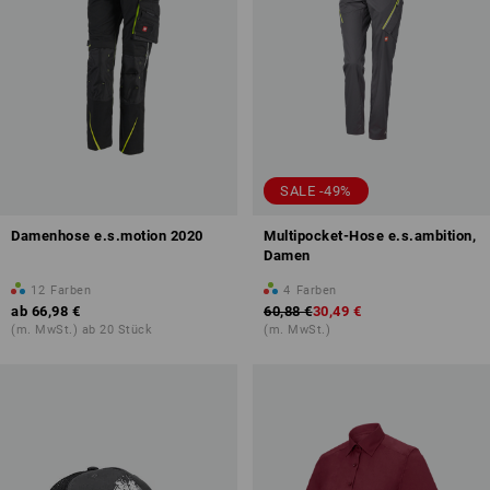
SALE -49%
Damenhose e.s.motion 2020
Multipocket-Hose e.s.ambition,
Damen
12
Farben
4
Farben
ab
66,98 €
60,88 €
30,49 €
(m. MwSt.) ab 20 Stück
(m. MwSt.)