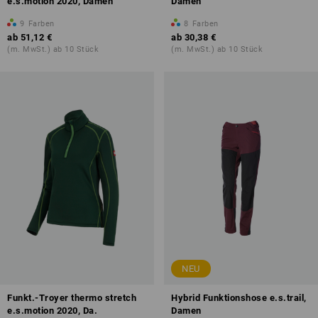
e.s.motion 2020, Damen
Damen
9
Farben
8
Farben
ab
51,12 €
ab
30,38 €
(m. MwSt.) ab 10 Stück
(m. MwSt.) ab 10 Stück
NEU
Funkt.-Troyer thermo stretch
Hybrid Funktionshose e.s.trail,
e.s.motion 2020, Da.
Damen