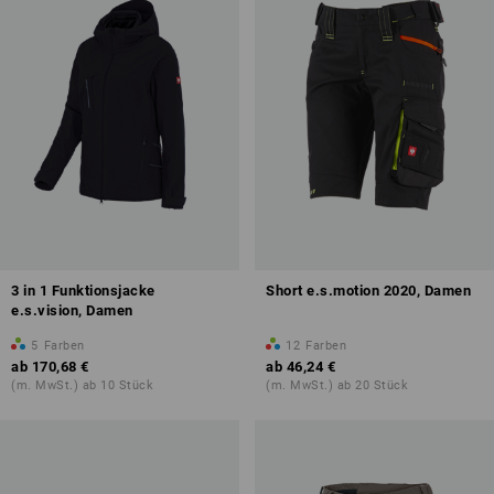
3 in 1 Funktionsjacke
Short e.s.motion 2020, Damen
e.s.vision, Damen
5
Farben
12
Farben
ab
170,68 €
ab
46,24 €
(m. MwSt.) ab 10 Stück
(m. MwSt.) ab 20 Stück