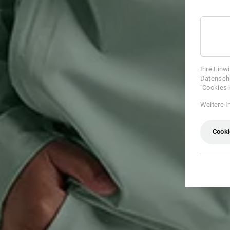
Ihre Einw
Datenschu
"Cookies 
Weitere I
Cooki