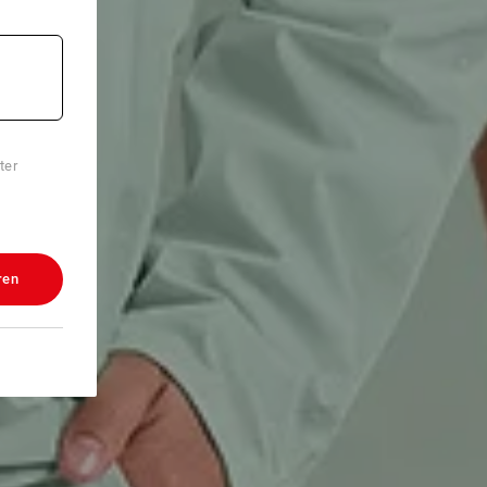
ter
ren