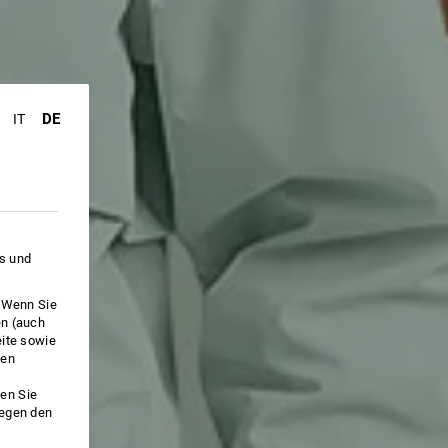
DE
IT
es und
. Wenn Sie
en (auch
eite sowie
ken
en Sie
gegen den