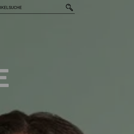
10 Arti
E