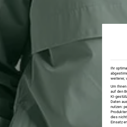
Ihr optim
abgestimm
weiterer,
Um Ihnen 
auf den B
KI-gestüt
Daten aus
nutzen: p
Produktem
dies nich
Einsatz e