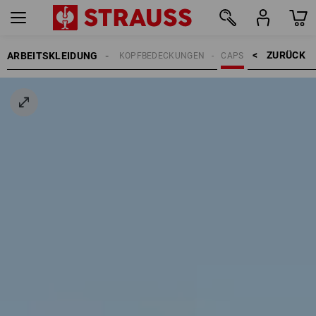
ZURÜCK    >
ARBEITSKLEIDUNG
HERREN
ACCESSOIRES
KOPFBEDECKUNGEN
CAPS