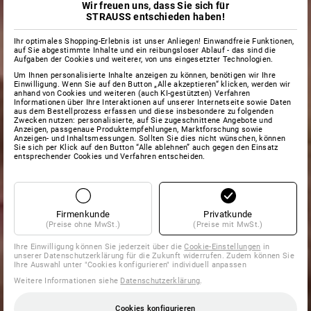
Wir freuen uns, dass Sie sich für
STRAUSS entschieden haben!
Ihr optimales Shopping-Erlebnis ist unser Anliegen! Einwandfreie Funktionen,
auf Sie abgestimmte Inhalte und ein reibungsloser Ablauf - das sind die
Aufgaben der Cookies und weiterer, von uns eingesetzter Technologien.
Um Ihnen personalisierte Inhalte anzeigen zu können, benötigen wir Ihre
Einwilligung. Wenn Sie auf den Button „Alle akzeptieren“ klicken, werden wir
anhand von Cookies und weiteren (auch KI-gestützten) Verfahren
Informationen über Ihre Interaktionen auf unserer Internetseite sowie Daten
aus dem Bestellprozess erfassen und diese insbesondere zu folgenden
Zwecken nutzen: personalisierte, auf Sie zugeschnittene Angebote und
Anzeigen, passgenaue Produktempfehlungen, Marktforschung sowie
Anzeigen- und Inhaltsmessungen. Sollten Sie dies nicht wünschen, können
Sie sich per Klick auf den Button “Alle ablehnen” auch gegen den Einsatz
entsprechender Cookies und Verfahren entscheiden.
Firmenkunde
Privatkunde
(Preise ohne MwSt.)
(Preise mit MwSt.)
Ihre Einwilligung können Sie jederzeit über die
Cookie-Einstellungen
in
unserer Datenschutzerklärung für die Zukunft widerrufen. Zudem können Sie
Ihre Auswahl unter "Cookies konfigurieren" individuell anpassen
Weitere Informationen siehe
Datenschutzerklärung
.
Cookies konfigurieren