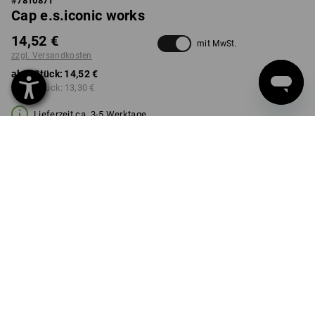
#
7810871
Cap e.s.iconic works
14,52 €
mit MwSt.
zzgl. Versandkosten
ab 1 Stück:
14,52 €
ab 10 Stück:
13,30 €
Lieferzeit ca. 3-5 Werktage
FARBE
wählen
carbongrau
Mengenrabatt
ab 1 Stück
ab 10 Stück
Ersparnis:
Ersparnis:
0
%/
Stück
8
%/
Stück