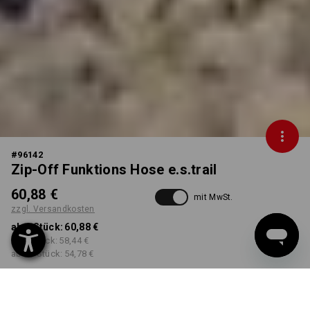
#
96142
Zip-Off Funktions Hose e.s.trail
60,88 €
mit MwSt.
zzgl. Versandkosten
ab 1 Stück:
60,88 €
ab 3 Stück:
58,44 €
ab 10 Stück:
54,78 €
Lieferbar ab ca. KW 39