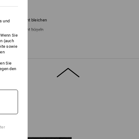
Nicht bleichen
es und
Nicht bügeln
. Wenn Sie
en (auch
eite sowie
ken
en Sie
ange Vorrat reicht !!!
gegen den
" für weitere Informationen.
ter