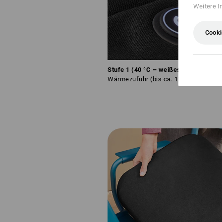
Weitere I
Cooki
Stufe 1 (40 °C – weißes Licht):
Leich
Wärmezufuhr (bis ca. 12 Std. Dauerbe