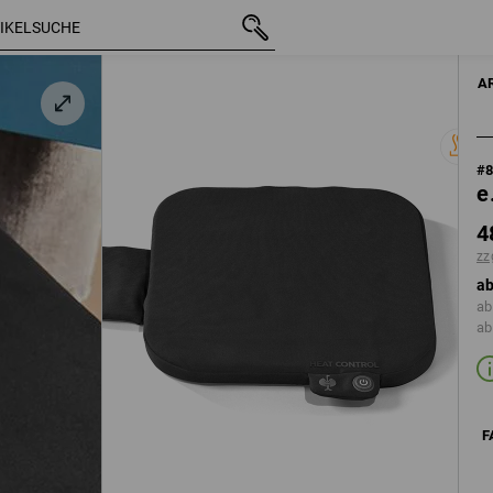
mit MwSt.
48,68 €
schwarz
zzgl. Versandkosten
A
#
e
4
zz
ab
ab
ab
F