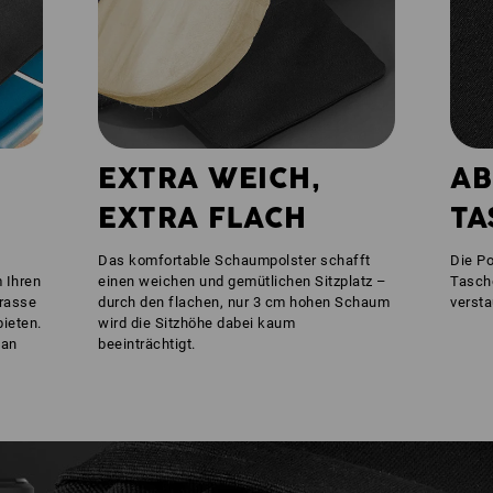
EXTRA WEICH,
AB
EXTRA FLACH
TA
Das komfortable Schaumpolster schafft
Die Po
m Ihren
einen weichen und gemütlichen Sitzplatz –
Tasche
rrasse
durch den flachen, nur 3 cm hohen Schaum
verst
bieten.
wird die Sitzhöhe dabei kaum
man
beeinträchtigt.