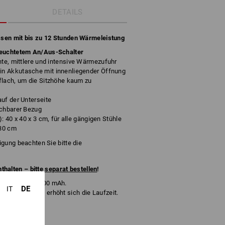
DETAILS
issen mit bis zu 12 Stunden Wärmeleistung
euchtetem An/Aus-Schalter
chte, mittlere und intensive Wärmezufuhr
n Akkutasche mit innenliegender Öffnung
flach, um die Sitzhöhe kaum zu
uf der Unterseite
schbarer Bezug
: 40 x 40 x 3 cm, für alle gängigen Stühle
 30 cm
nigung beachten Sie bitte die
nthalten –
bitte separat bestellen
!
indestens 10.000 mAh.
DE
IT
ehr Kapazität erhöht sich die Laufzeit.