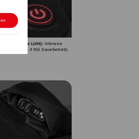
ren
3 (50 °C – rotes Licht):
Intensive
ufuhr (bis ca. 4 Std. Dauerbetrieb).