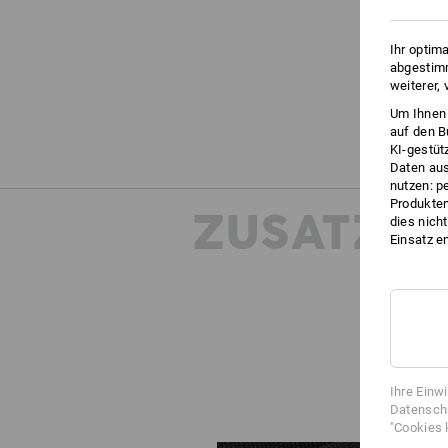
Ihr optim
abgestimm
weiterer,
Um Ihnen 
auf den B
KI-gestüt
Daten aus
nutzen: p
Produktem
ZUSATZIN
dies nich
Einsatz e
Ihre Einw
Datenschu
"Cookies 