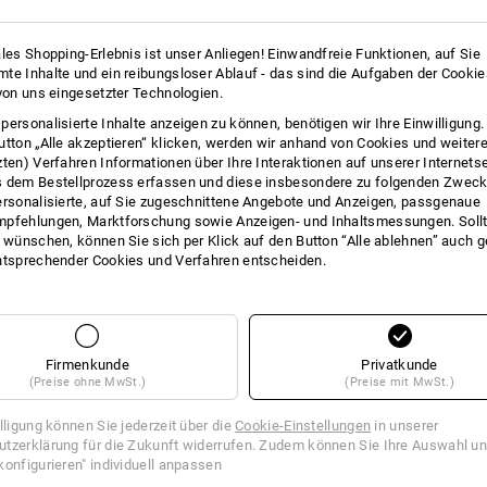
Innenkissen 100 % Polyurethan
Pflegehinweise:
ales Shopping-Erlebnis ist unser Anliegen! Einwandfreie Funktionen, auf Sie
Maschinenwäsche 40 °C extra
te Inhalte und ein reibungsloser Ablauf - das sind die Aufgaben der Cooki
Pflegeleicht
 von uns eingesetzter Technologien.
Nicht im Trockner trocknen
personalisierte Inhalte anzeigen zu können, benötigen wir Ihre Einwilligung
Nicht trockenreinigen
utton „Alle akzeptieren“ klicken, werden wir anhand von Cookies und weiter
mehr
zten) Verfahren Informationen über Ihre Interaktionen auf unserer Internets
 dem Bestellprozess erfassen und diese insbesondere zu folgenden Zwec
ersonalisierte, auf Sie zugeschnittene Angebote und Anzeigen, passgenaue
pfehlungen, Marktforschung sowie Anzeigen- und Inhaltsmessungen. Sollt
FOS
!!! Saisonartikel !!! Lieferung nur sol
t wünschen, können Sie sich per Klick auf den Button “Alle ablehnen” auch 
ntsprechender Cookies und Verfahren entscheiden.
Klicken Sie auf den Button "Datenblatt
WÄRME IN 3 STUFEN
Datenblatt
Firmenkunde
Privatkunde
(Preise ohne MwSt.)
(Preise mit MwSt.)
Einfach über den Taster einstellbar!
illigung können Sie jederzeit über die
Cookie-Einstellungen
in unserer
tzerklärung für die Zukunft widerrufen. Zudem können Sie Ihre Auswahl un
konfigurieren" individuell anpassen