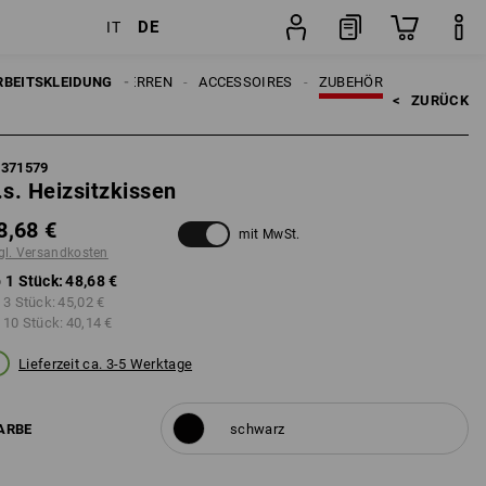
DE
IT
Stück
RBEITSKLEIDUNG
HERREN
ACCESSOIRES
ZUBEHÖR
<   
ZURÜCK
8371579
.s. Heizsitzkissen
8,68 €
mit MwSt.
gl. Versandkosten
 1 Stück:
48,68 €
 3 Stück:
45,02 €
 10 Stück:
40,14 €
Lieferzeit ca. 3-5 Werktage
ARBE
schwarz