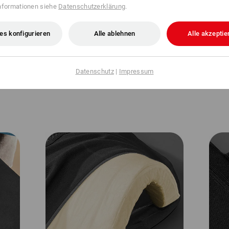
nformationen siehe
Datenschutzerklärung
.
es konfigurieren
Alle ablehnen
Alle akzeptie
Datenschutz
|
Impressum
te
Stufe 2 (45 °C – oranges Licht):
Mittlere
Stufe 
trieb).
Wärmezufuhr (bis ca. 6 Std. Dauerbetrieb).
Wärmez