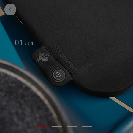
01
/
04