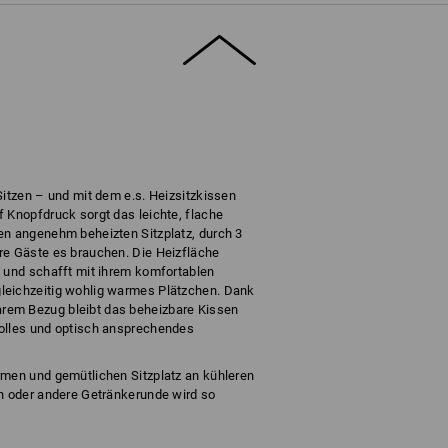
Sitzen – und mit dem e.s. Heizsitzkissen
 Knopfdruck sorgt das leichte, flache
en angenehm beheizten Sitzplatz, durch 3
re Gäste es brauchen. Die Heizfläche
e und schafft mit ihrem komfortablen
leichzeitig wohlig warmes Plätzchen. Dank
rem Bezug bleibt das beheizbare Kissen
volles und optisch ansprechendes
rmen und gemütlichen Sitzplatz an kühleren
in oder andere Getränkerunde wird so