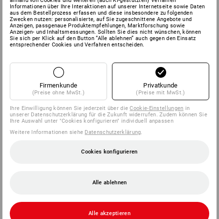
anhand von Cookies und weiteren (auch KI-gestützten) Verfahren
Informationen über Ihre Interaktionen auf unserer Internetseite sowie Daten
aus dem Bestellprozess erfassen und diese insbesondere zu folgenden
Zwecken nutzen: personalisierte, auf Sie zugeschnittene Angebote und
Anzeigen, passgenaue Produktempfehlungen, Marktforschung sowie
Anzeigen- und Inhaltsmessungen. Sollten Sie dies nicht wünschen, können
Sie sich per Klick auf den Button “Alle ablehnen” auch gegen den Einsatz
entsprechender Cookies und Verfahren entscheiden.
Firmenkunde
Privatkunde
(Preise ohne MwSt.)
(Preise mit MwSt.)
Ihre Einwilligung können Sie jederzeit über die
Cookie-Einstellungen
in
unserer Datenschutzerklärung für die Zukunft widerrufen. Zudem können Sie
Ihre Auswahl unter "Cookies konfigurieren" individuell anpassen
Weitere Informationen siehe
Datenschutzerklärung
.
Cookies konfigurieren
Alle ablehnen
Alle akzeptieren