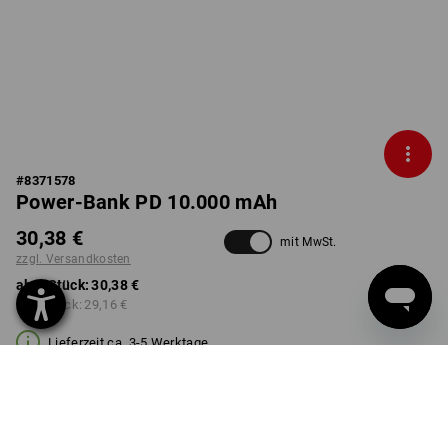
#
8371578
Power-Bank PD 10.000 mAh
30,38 €
mit MwSt.
zzgl. Versandkosten
ab 1 Stück:
30,38 €
ab 3 Stück:
29,16 €
Lieferzeit ca. 3-5 Werktage
Mengenrabatt